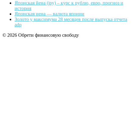
Японская йена (jpy) – курс к рублю, евро, прогноз и
история
Японская иена — валюта японии
Золото у максимума 28 месяцев после выпуска отчета
adp
© 2026 Обрети финансовую свободу