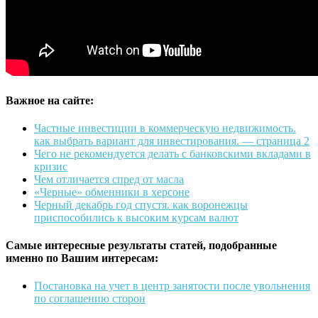
Важное на сайте:
Частные инвестиции в коммерческую недвижимость.
как выбрать вариант для инвестирования. — страница 2
Чего не рекомендуется делать с банковскими вкладами в
кризис
Чем отличается спред от масла
«Черные» обменники в херсоне
Черный декабрь год спустя. как воронежцы
приспособились к высоким курсам валют
Самые интересные результаты статей, подобранные
именно по Вашим интересам:
Постановка на учет в центр занятости после увольнения
по соглашению сторон