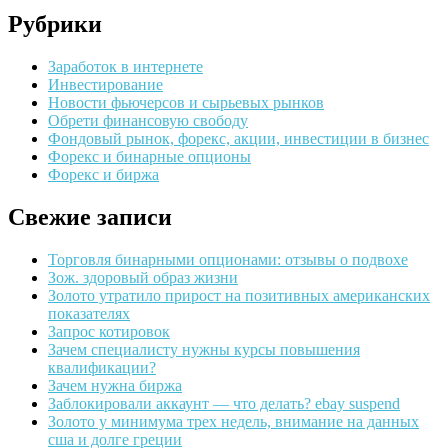
Рубрики
Заработок в интернете
Инвестирование
Новости фьючерсов и сырьевых рынков
Обрети финансовую свободу
Фондовый рынок, форекс, акции, инвестиции в бизнес
Форекс и бинарные опционы
Форекс и биржа
Свежие записи
Торговля бинарными опционами: отзывы о подвохе
Зож. здоровый образ жизни
Золото утратило прирост на позитивных американских
показателях
Запрос котировок
Зачем специалисту нужны курсы повышения
квалификации?
Зачем нужна биржа
Заблокировали аккаунт — что делать? ebay suspend
Золото у минимума трех недель, внимание на данных
сша и долге греции