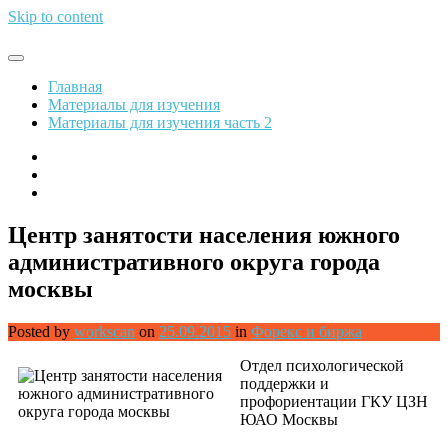
Skip to content
Обрети финансовую свободу
Главная
Материалы для изучения
Материалы для изучения часть 2
Центр занятости населения южного
административного округа города
москвы
Posted by
workscan
on
25.09.2015
in
Форекс и биржа
Отдел психологической
поддержки и
профориентации ГКУ ЦЗН
ЮАО Москвы