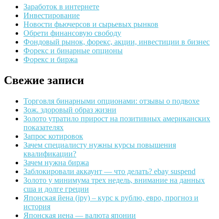
Заработок в интернете
Инвестирование
Новости фьючерсов и сырьевых рынков
Обрети финансовую свободу
Фондовый рынок, форекс, акции, инвестиции в бизнес
Форекс и бинарные опционы
Форекс и биржа
Свежие записи
Торговля бинарными опционами: отзывы о подвохе
Зож. здоровый образ жизни
Золото утратило прирост на позитивных американских
показателях
Запрос котировок
Зачем специалисту нужны курсы повышения
квалификации?
Зачем нужна биржа
Заблокировали аккаунт — что делать? ebay suspend
Золото у минимума трех недель, внимание на данных
сша и долге греции
Японская йена (jpy) – курс к рублю, евро, прогноз и
история
Японская иена — валюта японии