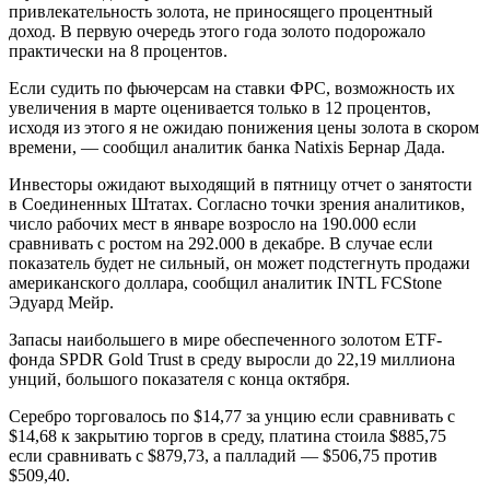
привлекательность золота, не приносящего процентный
доход. В первую очередь этого года золото подорожало
практически на 8 процентов.
Если судить по фьючерсам на ставки ФРС, возможность их
увеличения в марте оценивается только в 12 процентов,
исходя из этого я не ожидаю понижения цены золота в скором
времени, — сообщил аналитик банка Natixis Бернар Дада.
Инвесторы ожидают выходящий в пятницу отчет о занятости
в Соединенных Штатах. Согласно точки зрения аналитиков,
число рабочих мест в январе возросло на 190.000 если
сравнивать с ростом на 292.000 в декабре. В случае если
показатель будет не сильный, он может подстегнуть продажи
американского доллара, сообщил аналитик INTL FCStone
Эдуард Мейр.
Запасы наибольшего в мире обеспеченного золотом ETF-
фонда SPDR Gold Trust в среду выросли до 22,19 миллиона
унций, большого показателя с конца октября.
Серебро торговалось по $14,77 за унцию если сравнивать с
$14,68 к закрытию торгов в среду, платина стоила $885,75
если сравнивать с $879,73, а палладий — $506,75 против
$509,40.