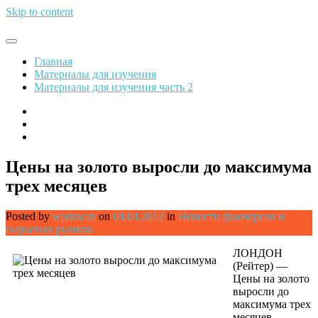
Skip to content
Обрети финансовую свободу
Главная
Материалы для изучения
Материалы для изучения часть 2
Цены на золото выросли до максимума
трех месяцев
Posted by
workscan
on
04.04.2012
in
Новости фьючерсов и
сырьевых рынков
ЛОНДОН
(Рейтер) —
Цены на золото
выросли до
максимума трех
месяцев,