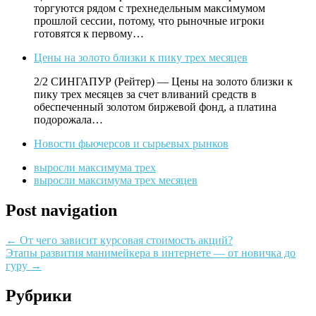
торгуются рядом с трехнедельным максимумом
прошлой сессии, потому, что рыночные игроки
готовятся к первому…
Цены на золото близки к пику трех месяцев
2/2 СИНГАПУР (Рейтер) — Цены на золото близки к
пику трех месяцев за счет вливаний средств в
обеспеченный золотом биржевой фонд, а платина
подорожала…
Новости фьючерсов и сырьевых рынков
выросли максимума трех
выросли максимума трех месяцев
Post navigation
←
От чего зависит курсовая стоимость акций?
Этапы развития манимейкера в интернете — от новичка до
гуру
→
Рубрики