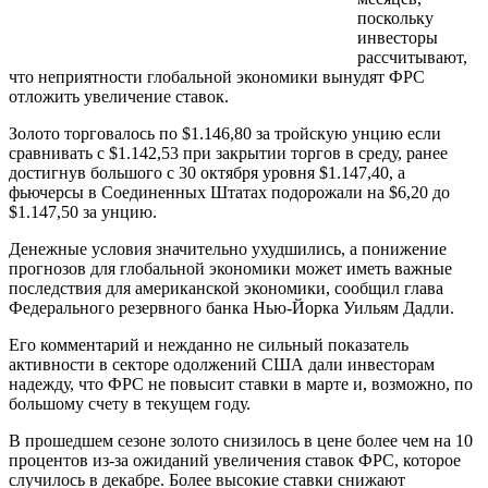
поскольку
инвесторы
рассчитывают,
что неприятности глобальной экономики вынудят ФРС
отложить увеличение ставок.
Золото торговалось по $1.146,80 за тройскую унцию если
сравнивать с $1.142,53 при закрытии торгов в среду, ранее
достигнув большого с 30 октября уровня $1.147,40, а
фьючерсы в Соединенных Штатах подорожали на $6,20 до
$1.147,50 за унцию.
Денежные условия значительно ухудшились, а понижение
прогнозов для глобальной экономики может иметь важные
последствия для американской экономики, сообщил глава
Федерального резервного банка Нью-Йорка Уильям Дадли.
Его комментарий и нежданно не сильный показатель
активности в секторе одолжений США дали инвесторам
надежду, что ФРС не повысит ставки в марте и, возможно, по
большому счету в текущем году.
В прошедшем сезоне золото снизилось в цене более чем на 10
процентов из-за ожиданий увеличения ставок ФРС, которое
случилось в декабре. Более высокие ставки снижают