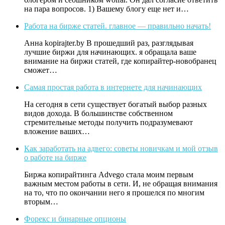
на пара вопросов. 1) Вашему блогу еще нет и…
Работа на бирже статей. главное — правильно начать!
Анна kopirajter.by В прошедший раз, разглядывая
лучшие биржи для начинающих. я обращала ваше
внимание на биржи статей, где копирайтер-новобранец
сможет…
Самая простая работа в интернете для начинающих
На сегодня в сети существует богатый выбор разных
видов дохода. В большинстве собственном
стремительные методы получить подразумевают
вложение ваших…
Как заработать на адвего: советы новичкам и мой отзыв
о работе на бирже
Биржа копирайтинга Advego стала моим первым
важным местом работы в сети. И, не обращая внимания
на то, что по окончании него я прошелся по многим
вторым…
Форекс и бинарные опционы