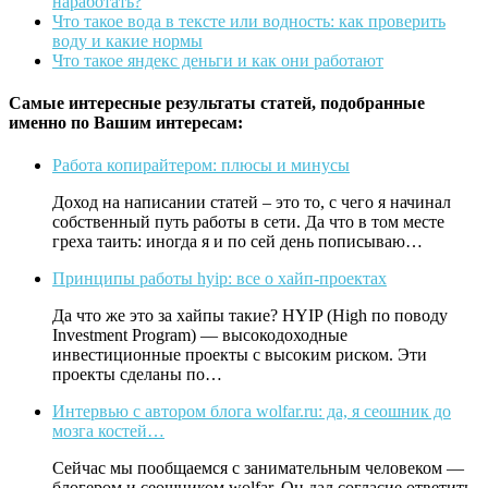
наработать?
Что такое вода в тексте или водность: как проверить
воду и какие нормы
Что такое яндекс деньги и как они работают
Самые интересные результаты статей, подобранные
именно по Вашим интересам:
Работа копирайтером: плюсы и минусы
Доход на написании статей – это то, с чего я начинал
собственный путь работы в сети. Да что в том месте
греха таить: иногда я и по сей день пописываю…
Принципы работы hyip: все о хайп-проектах
Да что же это за хайпы такие? HYIP (High по поводу
Investment Program) — высокодоходные
инвестиционные проекты с высоким риском. Эти
проекты сделаны по…
Интервью с автором блога wolfar.ru: да, я сеошник до
мозга костей…
Сейчас мы пообщаемся с занимательным человеком —
блогером и сеошником wolfar. Он дал согласие ответить