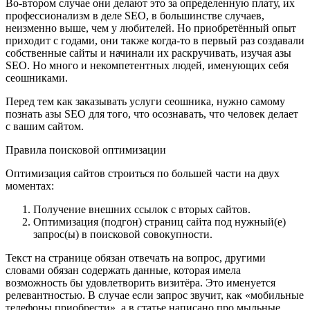
Во-втором случае они делают это за определенную плату, их
профессионализм в деле SEО, в большинстве случаев,
неизменно выше, чем у любителей. Но приобретённый опыт
приходит с годами, они также когда-то в первый раз создавали
собственные сайты и начинали их раскручивать, изучая азы
SEО. Но много и некомпетентных людей, именующих себя
сеошниками.
Перед тем как заказывать услуги сеошника, нужно самому
познать азы SEO для того, что осознавать, что человек делает
с вашим сайтом.
Правила поисковой оптимизации
Оптимизация сайтов строиться по большей части на двух
моментах:
Получение внешних ссылок с вторых сайтов.
Оптимизация (подгон) страниц сайта под нужный(е)
запрос(ы) в поисковой совокупности.
Текст на странице обязан отвечать на вопрос, другими
словами обязан содержать данные, которая имела
возможность бы удовлетворить визитёра. Это именуется
релевантностью. В случае если запрос звучит, как «мобильные
телефоны приобрести», а в статье написано про мыльные