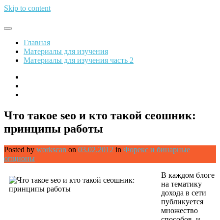
Skip to content
Обрети финансовую свободу
Главная
Материалы для изучения
Материалы для изучения часть 2
Что такое seo и кто такой сеошник:
принципы работы
Posted by
workscan
on
03.02.2012
in
Форекс и бинарные
опционы
В каждом блоге
на тематику
дохода в сети
публикуется
множество
способов, и