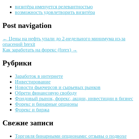
визитёра именуется релевантностью
возможность удовлетворить визитёра
Post navigation
←
Цены на нефть упали до 2-недельного минимума из-за
опасений brexit
Как заработать на форекс (forex)
→
Рубрики
Заработок в интернете
Инвестирование
Новости фьючерсов и сырьевых рынков
Обрети финансовую свободу
Фондовый рынок, форекс, акции, инвестиции в бизнес
Форекс и бинарные опционы
Форекс и биржа
Свежие записи
Торговля бинарными опционами: отзывы о подвохе