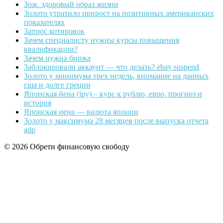
Зож. здоровый образ жизни
Золото утратило прирост на позитивных американских
показателях
Запрос котировок
Зачем специалисту нужны курсы повышения
квалификации?
Зачем нужна биржа
Заблокировали аккаунт — что делать? ebay suspend
Золото у минимума трех недель, внимание на данных
сша и долге греции
Японская йена (jpy) – курс к рублю, евро, прогноз и
история
Японская иена — валюта японии
Золото у максимума 28 месяцев после выпуска отчета
adp
© 2026 Обрети финансовую свободу