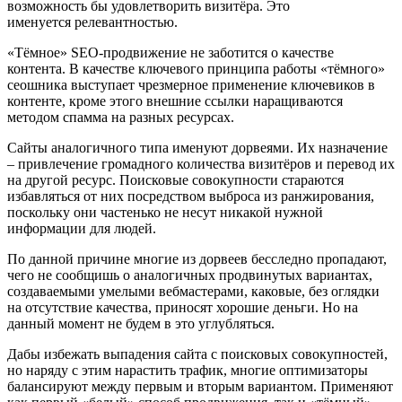
возможность бы удовлетворить визитёра. Это
именуется релевантностью.
«Тёмное» SEO-продвижение не заботится о качестве
контента. В качестве ключевого принципа работы «тёмного»
сеошника выступает чрезмерное применение ключевиков в
контенте, кроме этого внешние ссылки наращиваются
методом спамма на разных ресурсах.
Сайты аналогичного типа именуют дорвеями. Их назначение
– привлечение громадного количества визитёров и перевод их
на другой ресурс. Поисковые совокупности стараются
избавляться от них посредством выброса из ранжирования,
поскольку они частенько не несут никакой нужной
информации для людей.
По данной причине многие из дорвеев бесследно пропадают,
чего не сообщишь о аналогичных продвинутых вариантах,
создаваемыми умелыми вебмастерами, каковые, без оглядки
на отсутствие качества, приносят хорошие деньги. Но на
данный момент не будем в это углубляться.
Дабы избежать выпадения сайта с поисковых совокупностей,
но наряду с этим нарастить трафик, многие оптимизаторы
балансируют между первым и вторым вариантом. Применяют