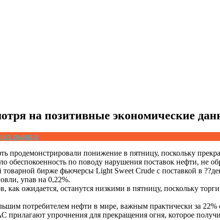
мотря на позитивные экономические дан
евых рынков
ть продемонстрировали понижение в пятницу, поскольку прекр
 обеспокоенность по поводу нарушения поставок нефти, не об
товарной бирже фьючерсы Light Sweet Crude с поставкой в ??де
овли, упав на 0,22%.
в, как ожидается, останутся низкими в пятницу, поскольку тор
ьшим потребителем нефти в мире, важным практически за 22% о
 прилагают упрочнения для прекращения огня, которое получи