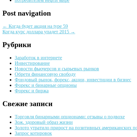
потребителем нефти мире
Post navigation
←
Когда будет акция на type 59
Когда курс доллара упадет 2015
→
Рубрики
Заработок в интернете
Инвестирование
Новости фьючерсов и сырьевых рынков
Обрети финансовую свободу
Фондовый рынок, форекс, акции, инвестиции в бизнес
Форекс и бинарные опционы
Форекс и биржа
Свежие записи
Торговля бинарными опционами: отзывы о подвохе
Зож. здоровый образ жизни
Золото утратило прирост на позитивных американских п
Запрос котировок