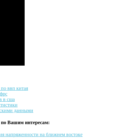
 по ввп китая
 фрс
в в сша
атистики
нскими данными
 по Вашим интересам:
ия напряженности на ближнем востоке