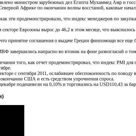
аявлено министром зарубежных дел Египта Мухаммед Амр и го
Северной Африке по окончании волны восстаний, каковые начал
как эти продемонстрировали, что индекс менеджеров по закупкам
 секторе Еврозоны вырос до 46,2 в этом месяце, что выяснилос
 что принятие соглашения о выдаче Греции финпомощи все еще 
Ф завершились напрасно во втоник на фоне разногласий о том,
нчании того, как отчет продемонстрировал, что индекс PMI для
тябре.
кторе с сентября 2011, ослабившее обеспокоенность по поводу 
 окончании США и есть средством упрочнения спроса.
декабре подешевели на 0,10% и торговались на USD110,43 за бар
и)