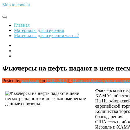
Skip to content
Обрети финансовую свободу
Главная
Материалы для изучения
Материалы для изучения часть 2
Фьючерсы на нефть падают в цене нес
Posted by
workscan
on
19.09.2012
in
Новости фьючерсов и сырь
Фьючерсы на неф
ХАМАС облегчило
На Нью-йоркской 
европейской торг
Количества торго
благодарения.
США есть наибол
Израиль и ХАМАС