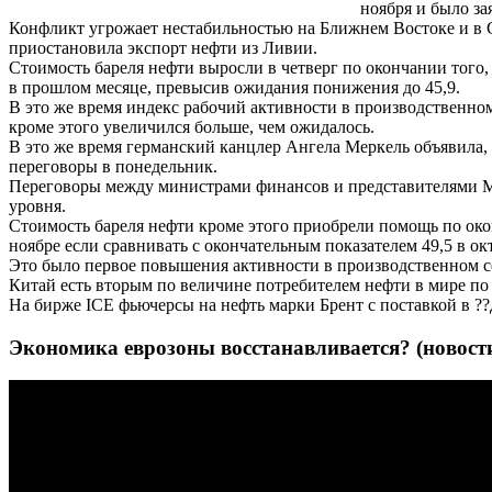
ноября и было з
Конфликт угрожает нестабильностью на Ближнем Востоке и в 
приостановила экспорт нефти из Ливии.
Стоимость бареля нефти выросли в четверг по окончании того, 
в прошлом месяце, превысив ожидания понижения до 45,9.
В это же время индекс рабочий активности в производственном
кроме этого увеличился больше, чем ожидалось.
В это же время германский канцлер Ангела Меркель объявила,
переговоры в понедельник.
Переговоры между министрами финансов и представителями МВ
уровня.
Стоимость бареля нефти кроме этого приобрели помощь по око
ноябре если сравнивать с окончательным показателем 49,5 в ок
Это было первое повышения активности в производственном се
Китай есть вторым по величине потребителем нефти в мире по
На бирже ICE фьючерсы на нефть марки Брент с поставкой в ??
Экономика еврозоны восстанавливается? (новост