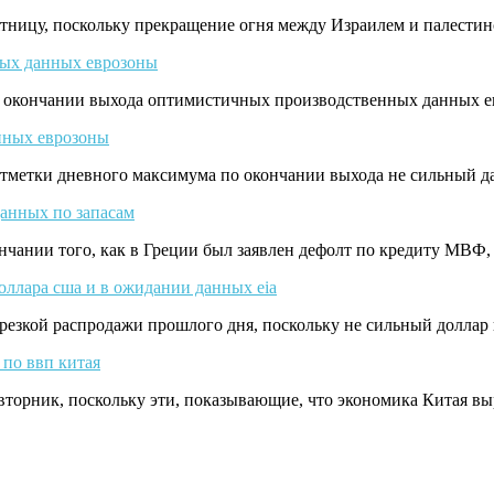
ятницу, поскольку прекращение огня между Израилем и палес
ых данных еврозоны
окончании выхода оптимистичных производственных данных ев
нных еврозоны
отметки дневного максимума по окончании выхода не сильный д
данных по запасам
кончании того, как в Греции был заявлен дефолт по кредиту МВ
оллара сша и в ожидании данных eia
и резкой распродажи прошлого дня, поскольку не сильный долл
 по ввп китая
вторник, поскольку эти, показывающие, что экономика Китая 