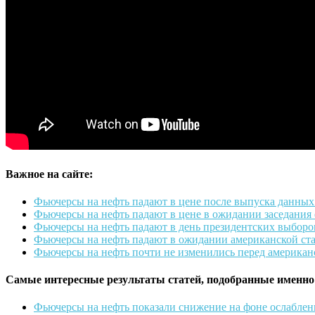
Важное на сайте:
Фьючерсы на нефть падают в цене после выпуска данных
Фьючерсы на нефть падают в цене в ожидании заседания
Фьючерсы на нефть падают в день президентских выборо
Фьючерсы на нефть падают в ожидании американской ст
Фьючерсы на нефть почти не изменились перед америка
Самые интересные результаты статей, подобранные именно
Фьючерсы на нефть показали снижение на фоне ослаблен