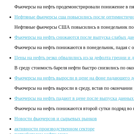
Фьючерсы на нефть продемонстрировали понижение в п
Нефтяные фьючерсы сша повысились после оптимистичн
Нефтяные фьючерсы США повысились в понедельник по 
Фьючерсы на нефть снижаются после выпуска слабых да
Фьючерсы на нефть понижаются в понедельник, падая с 
Цены на нефть резко обвалились из-за дефолта греции и 
В среду стоимость бареля нефти быстро снизились по о
Фьючерсы на нефть выросли в цене на фоне падающего д
Фьючерсы на нефть выросли в среду, встав по окончани
Фьючерсы на нефть падают в цене после выпуска данных
Фьючерсы на нефть понижаются второй сутки подряд во 
Новости фьючерсов и сырьевых рынков
активности производственном секторе