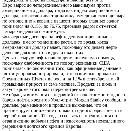
Евро вырос до четырехнедельного максимума против
аммериканского доллара, тогда как индекс американского
доллара, что отслеживает динамику аммериканского доллара
по отношению к корзине из шести вторых главных валют,
понизился на 0,15% до 76,75, пребывав рядом с отметкой
четырехнедельного минимума.
Фьючерсные договора на нефть, деноминированные в
долларах, имеют тенденцию расти, в то время, когда
американский доллар падает, поскольку это делает нефть
дешевле для клиентов в других валютах.
Цены на сырую нефть нашли дополнительную помощь,
поскольку озабоченность по поводу экономики США
понизилась по окончании того, как официальные данные в
пятницу продемонстрировали, что розничные продажи в
Соединенных Штатах выросли на 1,1% в сентябре, самый
громадный прирост за семь месяцев. Продажи за июль и
август кроме этого были пересмотрены выше.
Не обращая внимания на недавний скачок стоимости одного
бареля нефти, кредитор Уолл-стрит Morgan Stanley сообщил в
докладе, размещённом в прошлые выходные, что он
прогнозирует понижение стоимости одного бареля нефти в
первой половине 2012 года, ссылаясь на предписания по
ограничению добычи нефти и невозможность немедленного
разрешения долгового кризиса Европы.