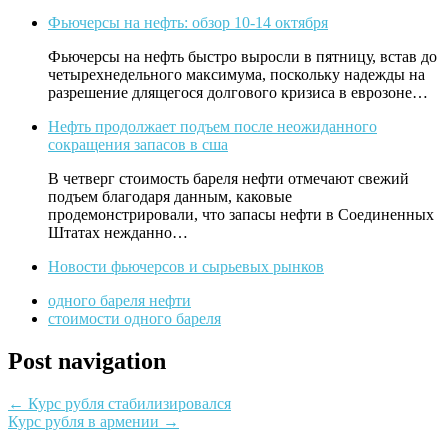
Фьючерсы на нефть: обзор 10-14 октября
Фьючерсы на нефть быстро выросли в пятницу, встав до
четырехнедельного максимума, поскольку надежды на
разрешение длящегося долгового кризиса в еврозоне…
Нефть продолжает подъем после неожиданного
сокращения запасов в сша
В четверг стоимость бареля нефти отмечают свежий
подъем благодаря данным, каковые
продемонстрировали, что запасы нефти в Соединенных
Штатах нежданно…
Новости фьючерсов и сырьевых рынков
одного бареля нефти
стоимости одного бареля
Post navigation
←
Курс рубля стабилизировался
Курс рубля в армении
→