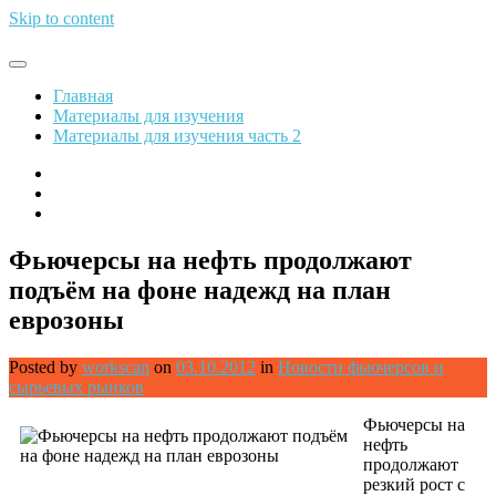
Skip to content
Обрети финансовую свободу
Главная
Материалы для изучения
Материалы для изучения часть 2
Фьючерсы на нефть продолжают
подъём на фоне надежд на план
еврозоны
Posted by
workscan
on
03.10.2012
in
Новости фьючерсов и
сырьевых рынков
Фьючерсы на
нефть
продолжают
резкий рост с