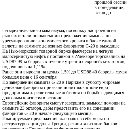
прошлой сессии
в понедельник,
встав до
четырехнедельного максимума, поскольку настроения на
рынках встали по окончании предложения замысла по
урегулированию экономического кризиса в блоке единой
валюты на саммите денежных фаворитов G-20 в выходные.
На Нью-йоркской товарной бирже фьючерсы на легкую
малосернистую нефть с поставкой в ??декабре торговались на
USD87.99 за баррель в течение утренних европейских торгов,
поднявшись на 1,11%.
Ранее они выросли на целых 1,5% до USD88.40 баррель, самая
большая цена с 16 сентября.
По завершении саммита G-20 в Париже в субботу мировые
денежные фавориты призвали политиков в зоне евро
предпринимать решительные действия по борьбе с длящимся
долговым кризисом в регионе.
Европейские фавориты смогут завершить замысел помощи на
саммите 23 октября, дабы представить его на совещании
фаворитов G-20 в начале следующего месяца.
Планируемые предложения включают в себя меры по
реструктуризации долга Греции, рекапитализации банков
поддержки и Европы фонда финпомощи региона.