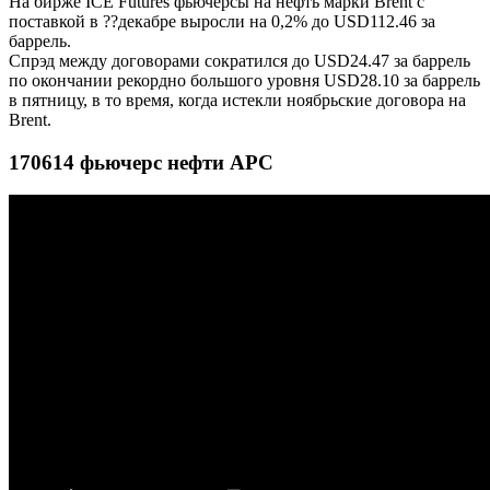
На бирже ICE Futures фьючерсы на нефть марки Brent с
поставкой в ??декабре выросли на 0,2% до USD112.46 за
баррель.
Спрэд между договорами сократился до USD24.47 за баррель
по окончании рекордно большого уровня USD28.10 за баррель
в пятницу, в то время, когда истекли ноябрьские договора на
Brent.
170614 фьючерс нефти АРС