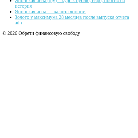
Японская йена (jpy) – курс к рублю, евро, прогноз и
история
Японская иена — валюта японии
Золото у максимума 28 месяцев после выпуска отчета
adp
© 2026 Обрети финансовую свободу