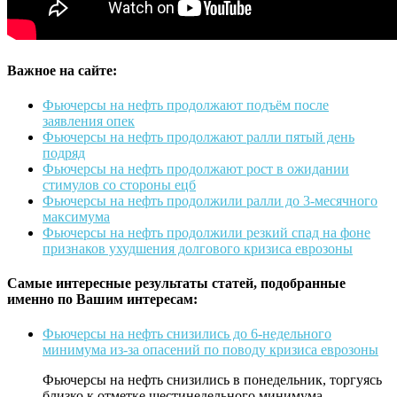
Важное на сайте:
Фьючерсы на нефть продолжают подъём после
заявления опек
Фьючерсы на нефть продолжают ралли пятый день
подряд
Фьючерсы на нефть продолжают рост в ожидании
стимулов со стороны ецб
Фьючерсы на нефть продолжили ралли до 3-месячного
максимума
Фьючерсы на нефть продолжили резкий спад на фоне
признаков ухудшения долгового кризиса еврозоны
Самые интересные результаты статей, подобранные
именно по Вашим интересам:
Фьючерсы на нефть снизились до 6-недельного
минимума из-за опасений по поводу кризиса еврозоны
Фьючерсы на нефть снизились в понедельник, торгуясь
близко к отметке шестинедельного минимума,