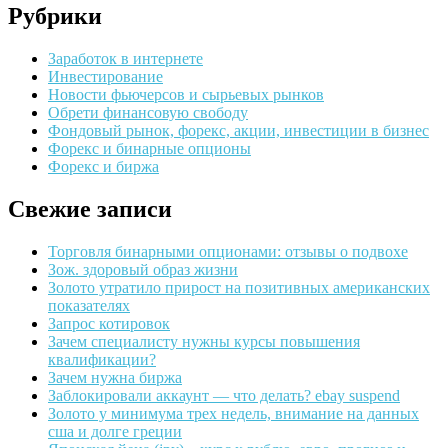
Рубрики
Заработок в интернете
Инвестирование
Новости фьючерсов и сырьевых рынков
Обрети финансовую свободу
Фондовый рынок, форекс, акции, инвестиции в бизнес
Форекс и бинарные опционы
Форекс и биржа
Свежие записи
Торговля бинарными опционами: отзывы о подвохе
Зож. здоровый образ жизни
Золото утратило прирост на позитивных американских
показателях
Запрос котировок
Зачем специалисту нужны курсы повышения
квалификации?
Зачем нужна биржа
Заблокировали аккаунт — что делать? ebay suspend
Золото у минимума трех недель, внимание на данных
сша и долге греции