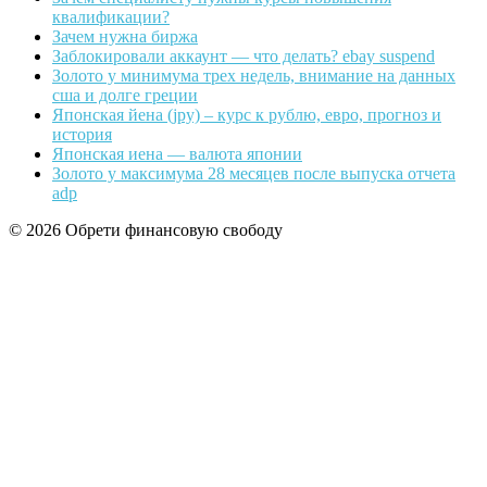
квалификации?
Зачем нужна биржа
Заблокировали аккаунт — что делать? ebay suspend
Золото у минимума трех недель, внимание на данных
сша и долге греции
Японская йена (jpy) – курс к рублю, евро, прогноз и
история
Японская иена — валюта японии
Золото у максимума 28 месяцев после выпуска отчета
adp
© 2026 Обрети финансовую свободу