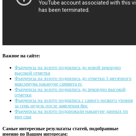
Важное на сайте:
Фьючерсы на золото поднялись до новой рекордно
высокой отметки
Фьючерсы на золото поднялись до отметки 1-месячного
максимума накануне саммита ес
Фьючерсы на золото поднялись до рекордно высокой
отметки
Фьючерсы на золото поднялись с самого низкого уровня
за семь недель после заявления фрс
Фьючерсы на золото подорожали накануне данных по
ввп сша
Самые интересные результаты статей, подобранные
именно по Вашим интересам: