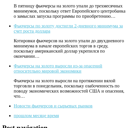
В пятницу фьючерсы на золото упали до трехмесячных
минимумов, поскольку ответ Европейского центробанка
о замыслах запуска программы по приобретению…
Фьючерсы по золоту достигли 2-дневного минимума за
счет роста доллара
Котировки фьючерсов на золото упали до двухдневного
минимума в начале европейских торгов в среду,
поскольку американский доллар укрепился по
окончании…
Фьючерсы на золото выросли из-за опасений
относительно мировой экономики
Фьючерсы на золото выросли на протяжении вялой
торговли в понедельник, поскольку озабоченность по
поводу экономических возможностей США и опасения,
что…
Новости фьючерсов и сырьевых рынков
прошлом месяце время
Post navigation