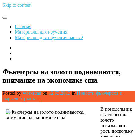
Skip to content
Обрети финансовую свободу
Главная
Материалы для изучения
Материалы для изучения часть 2
Фьючерсы на золото поднимаются,
внимание на экономике сша
Posted by
workscan
on
12.03.2013
in
Новости фьючерсов и
сырьевых рынков
В понедельник
фьючерсы на
золото
показывают
рост, поскольку
трейдеры