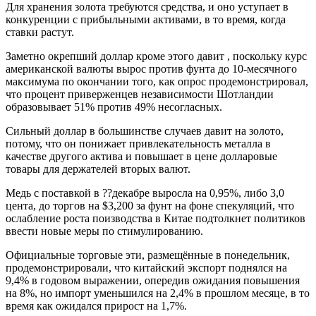
Для хранения золота требуются средства, и оно уступает в
конкуренции с прибыльными активами, в то время, когда
ставки растут.
Заметно окрепший доллар кроме этого давит , поскольку курс
американской валюты вырос против фунта до 10-месячного
максимума по окончании того, как опрос продемонстрировал,
что процент приверженцев независимости Шотландии
образовывает 51% против 49% несогласных.
Сильный доллар в большинстве случаев давит на золото,
потому, что он понижает привлекательность металла в
качестве другого актива и повышает в цене долларовые
товары для держателей вторых валют.
Медь с поставкой в ??декабре выросла на 0,95%, либо 3,0
цента, до торгов на $3,200 за фунт на фоне спекуляций, что
ослабление роста поизводства в Китае подтолкнет политиков
ввести новые меры по стимулированию.
Официальные торговые эти, размещённые в понедельник,
продемонстрировали, что китайский экспорт поднялся на
9,4% в годовом выражении, опередив ожидания повышения
на 8%, но импорт уменьшился на 2,4% в прошлом месяце, в то
время как ожидался прирост на 1,7%.