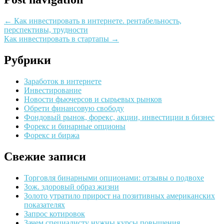
←
Как инвестировать в интернете. рентабельность,
перспективы, трудности
Как инвестировать в стартапы
→
Рубрики
Заработок в интернете
Инвестирование
Новости фьючерсов и сырьевых рынков
Обрети финансовую свободу
Фондовый рынок, форекс, акции, инвестиции в бизнес
Форекс и бинарные опционы
Форекс и биржа
Свежие записи
Торговля бинарными опционами: отзывы о подвохе
Зож. здоровый образ жизни
Золото утратило прирост на позитивных американских
показателях
Запрос котировок
Зачем специалисту нужны курсы повышения