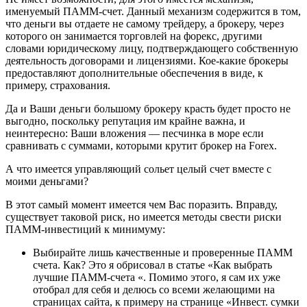
именуемый ПАММ-счет. Данный механизм содержится в том,
что деньги вы отдаете не самому трейдеру, а брокеру, через
которого он занимается торговлей на форекс, другими
словами юридическому лицу, подтверждающего собственную
деятельность договорами и лицензиями. Кое-какие брокеры
предоставляют дополнительные обеспечения в виде, к
примеру, страхования.
Да и Ваши деньги большому брокеру красть будет просто не
выгодно, поскольку репутация им крайне важна, и
неинтересно: Ваши вложения — песчинка в море если
сравнивать с суммами, которыми крутит брокер на Forex.
А что имеется управляющий сольет целый счет вместе с
моими деньгами?
В этот самый момент имеется чем Вас поразить. Вправду,
существует таковой риск, но имеется методы свести риски
ПАММ-инвестиций к минимуму:
Выбирайте лишь качественные и проверенные ПАММ
счета. Как? Это я обрисовал в статье «Как выбрать
лучшие ПАММ-счета «. Помимо этого, я сам их уже
отобрал для себя и делюсь со всеми желающими на
страницах сайта, к примеру на странице «Инвест. сумки