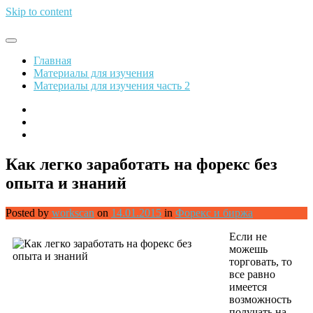
Skip to content
Обрети финансовую свободу
Главная
Материалы для изучения
Материалы для изучения часть 2
Как легко заработать на форекс без
опыта и знаний
Posted by
workscan
on
14.01.2015
in
Форекс и биржа
Если не
можешь
торговать, то
все равно
имеется
возможность
получать на