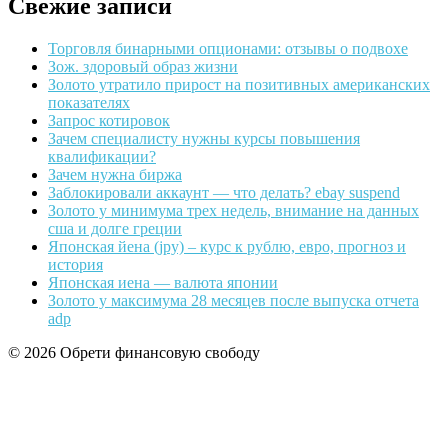
Свежие записи
Торговля бинарными опционами: отзывы о подвохе
Зож. здоровый образ жизни
Золото утратило прирост на позитивных американских
показателях
Запрос котировок
Зачем специалисту нужны курсы повышения
квалификации?
Зачем нужна биржа
Заблокировали аккаунт — что делать? ebay suspend
Золото у минимума трех недель, внимание на данных
сша и долге греции
Японская йена (jpy) – курс к рублю, евро, прогноз и
история
Японская иена — валюта японии
Золото у максимума 28 месяцев после выпуска отчета
adp
© 2026 Обрети финансовую свободу