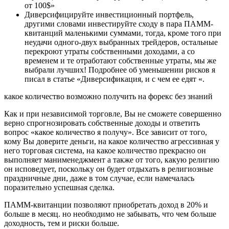
от 100$»
Диверсифицируйте инвестиционный портфель,
другими словами инвестируйте сходу в пара ПАММ-
квитанций маленькими суммами, тогда, кроме того при
неудачи одного-двух выбранных трейдеров, остальные
перекроют утраты собственными доходами, а со
временем и те отработают собственные утраты, мы же
выбрали лучших! Подробнее об уменьшении рисков я
писал в статье «Диверсификация, и с чем ее едят «.
какое количество возможно получить на форекс без знаний
Как и при независимой торговле, Вы не сможете совершенно
верно спрогнозировать собственные доходы и ответить
вопрос «какое количество я получу». Все зависит от того,
кому Вы доверите деньги, на какое количество агрессивная у
него торговая система, на какое количество прекрасно он
выполняет манименеджмент а также от того, какую религию
он исповедует, поскольку он будет отдыхать в религиозные
праздничные дни, даже в том случае, если намечалась
поразительно успешная сделка.
ПАММ-квитанции позволяют приобретать доход в 20% и
больше в месяц. но необходимо не забывать, что чем больше
доходность, тем и риски больше.