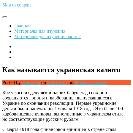
Skip to content
Обрети финансовую свободу
Главная
Материалы для изучения
Материалы для изучения часть 2
Как называется украинская валюта
Posted by
workscan
on
21.01.2015
in
Форекс и биржа
Кое у кого из дедушек и наших бабушек до сих пор
сохраняются гривны и карбованцы, выпускавшиеся в
Украине по окончании революции. Первые украинские
деньги были напечатаны 1 января 1918 года. Это были 100-
карбованцевые купюры, выполненные в украинском стиле,
но соответствующие русским рублям.
С марта 1918 года финансовой единицей в стране стала