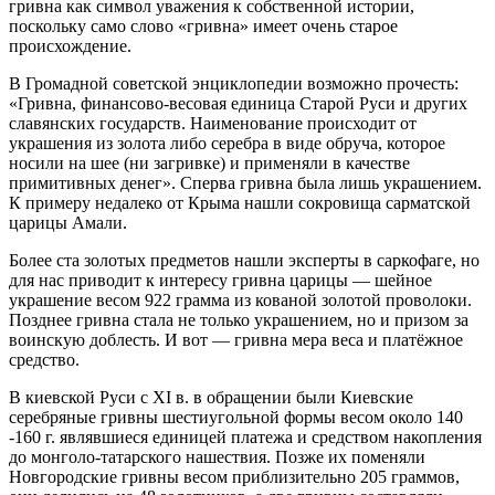
гривна как символ уважения к собственной истории,
поскольку само слово «гривна» имеет очень старое
происхождение.
В Громадной советской энциклопедии возможно прочесть:
«Гривна, финансово-весовая единица Старой Руси и других
славянских государств. Наименование происходит от
украшения из золота либо серебра в виде обруча, которое
носили на шее (ни загривке) и применяли в качестве
примитивных денег». Сперва гривна была лишь украшением.
К примеру недалеко от Крыма нашли сокровища сарматской
царицы Амали.
Более ста золотых предметов нашли эксперты в саркофаге, но
для нас приводит к интересу гривна царицы — шейное
украшение весом 922 грамма из кованой золотой проволоки.
Позднее гривна стала не только украшением, но и призом за
воинскую доблесть. И вот — гривна мера веса и платёжное
средство.
В киевской Руси с XI в. в обращении были Киевские
серебряные гривны шестиугольной формы весом около 140
-160 г. являвшиеся единицей платежа и средством накопления
до монголо-татарского нашествия. Позже их поменяли
Новгородские гривны весом приблизительно 205 граммов,