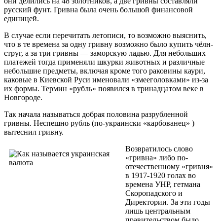
они делились на 48 золотников, а две гривны составляли
русский фунт.
Гривна была очень большой финансовой
единицей.
В случае если перечитать летописи, то возможно выяснить,
что в те времена за одну гривну возможно было купить чёлн-
струг, а за три гривны — заморскую ладью. Для небольших
платежей тогда применяли шкурки животных и различные
небольшие предметы, включая кроме того раковины каури,
каковые в Киевской Руси именовали «змееголовками» из-за
их формы. Термин «рубль» появился в тринадцатом веке в
Новгороде.
Так начала называться добрая половина разрубленной
гривны. Неспешно рубль (по-украински «карбованец» )
вытеснил гривну.
Возвратилось слово
«гривна» либо по-
отечественному «гривня»
в 1917-1920 голах во
времена УНР, гетмана
Скоропадского и
Директории. За эти годы
лишь центральным
правительством было