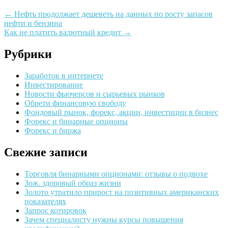
←
Нефть продолжает дешеветь на данных по росту запасов
нефти и бензина
Как не платить валютный кредит
→
Рубрики
Заработок в интернете
Инвестирование
Новости фьючерсов и сырьевых рынков
Обрети финансовую свободу
Фондовый рынок, форекс, акции, инвестиции в бизнес
Форекс и бинарные опционы
Форекс и биржа
Свежие записи
Торговля бинарными опционами: отзывы о подвохе
Зож. здоровый образ жизни
Золото утратило прирост на позитивных американских
показателях
Запрос котировок
Зачем специалисту нужны курсы повышения