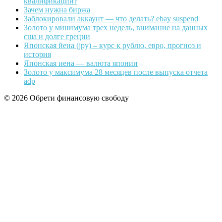
квалификации?
Зачем нужна биржа
Заблокировали аккаунт — что делать? ebay suspend
Золото у минимума трех недель, внимание на данных
сша и долге греции
Японская йена (jpy) – курс к рублю, евро, прогноз и
история
Японская иена — валюта японии
Золото у максимума 28 месяцев после выпуска отчета
adp
© 2026 Обрети финансовую свободу