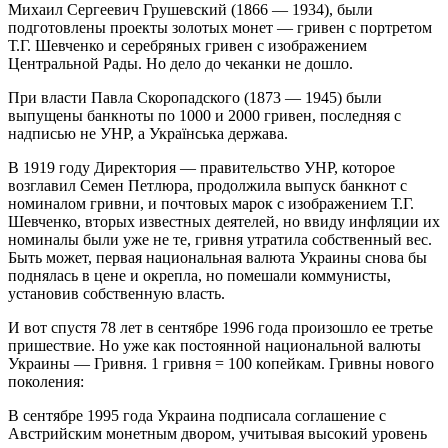
Михаил Сергеевич Грушевский (1866 — 1934), были
подготовлены проекты золотых монет — гривен с портретом
Т.Г. Шевченко и серебряных гривен с изображением
Центральной Рады. Но дело до чеканки не дошло.
При власти Павла Скоропадского (1873 — 1945) были
выпущены банкноты по 1000 и 2000 гривен, последняя с
надписью не УНР, а Українська держава.
В 1919 году Директория — правительство УНР, которое
возглавил Семен Петлюра, продолжила выпуск банкнот с
номиналом гривни, и почтовых марок с изображением Т.Г.
Шевченко, вторых известных деятелей, но ввиду инфляции их
номиналы были уже не те, гривня утратила собственный вес.
Быть может, первая национальная валюта Украины снова бы
поднялась в цене и окрепла, но помешали коммунисты,
установив собственную власть.
И вот спустя 78 лет в сентябре 1996 года произошло ее третье
пришествие. Но уже как постоянной национальной валюты
Украины — Гривня. 1 гривня = 100 копейкам. Гривны нового
поколения:
В сентябре 1995 года Украина подписала соглашение с
Австрийским монетным двором, учитывая высокий уровень