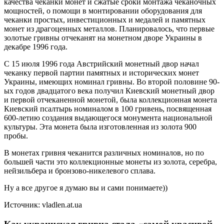
качества чеканки монет и сжатые сроки монтажа чеканочных
мощностей, о помощи в монтировании оборудования для
чеканки простых, инвестиционных и медалей и памятных
монет из драгоценных металлов. Планировалось, что первые
золотые гривны отчеканят на монетном дворе Украины в
декабре 1996 года.
С 15 июля 1996 года Австрийский монетный двор начал
чеканку первой партии памятных и исторических монет
Украины, имеющих номинал гривны. Во второй половине 90-
ых годов двадцатого века получил Киевский монетный двор
и первой отчеканенной монетой, была коллекционная монета
Киевский псалтырь номиналом в 100 гривень, посвященная
600-летию создания выдающегося монумента национальной
культуры. Эта монета была изготовленная из золота 900
пробы.
В монетах гривня чеканится различных номиналов, но по
большей части это коллекционные монеты из золота, серебра,
нейзильбера и бронзово-никелевого сплава.
Ну а все другое я думаю вы и сами понимаете))
Источник: vladlen.at.ua