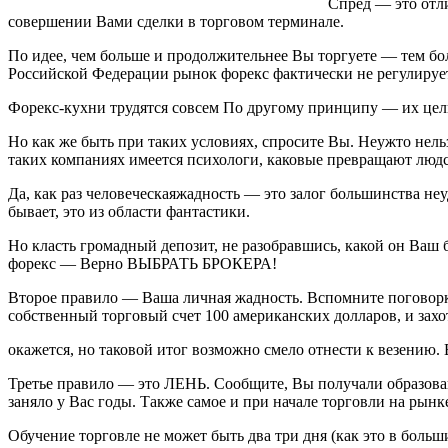
Спред — это отли
совершении Вами сделки в торговом терминале.
По идее, чем больше и продолжительнее Вы торгуете — тем боль
Российской Федерации рынок форекс фактически не регулирует
Форекс-кухни трудятся совсем По другому принципу — их цель 
Но как же быть при таких условиях, спросите Вы. Неужто нельз
таких компаниях имеется психологи, каковые превращают люд
Да, как раз человеческаяжадность — это залог большинства неу
бывает, это из области фантастики.
Но класть громадный депозит, не разобравшись, какой он Ваш 
форекс — Верно ВЫБРАТЬ БРОКЕРА!
Второе правило — Ваша личная жадность. Вспомните поговорку
собственный торговый счет 100 американских долларов, и захот
окажется, но таковой итог возможно смело отнести к везению. 
Третье правило — это ЛЕНЬ. Сообщите, Вы получали образование
заняло у Вас годы. Также самое и при начале торговли на рынк
Обучение торговле не может быть два три дня (как это в больш