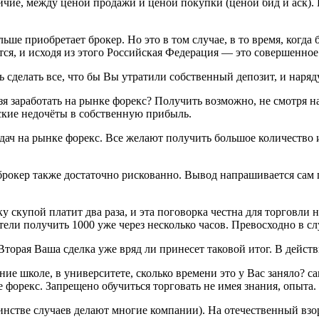
чие, между ценой продажи и ценой покупки (ценой бид и аск). 
ше приобретает брокер. Но это в том случае, в то время, когда 
ся, и исходя из этого Российская Федерация — это совершенное 
сделать все, что бы Вы утратили собственный депозит, и наряду
я заработать на рынке форекс? Получить возможно, не смотря на 
ские недочёты в собственную прибыль.
дач на рынке форекс. Все желают получить большое количество и
брокер также достаточно рискованно. Вывод напрашивается сам п
 скупой платит два раза, и эта поговорка честна для торговли
ели получить 1000 уже через несколько часов. Превосходно в слу
Вторая Ваша сделка уже вряд ли принесет таковой итог. В дейст
 школе, в университете, сколько времени это у Вас заняло? само
е форекс. Запрещено обучиться торговать не имея знания, опыта.
инстве случаев делают многие компании). На отечественный взор,