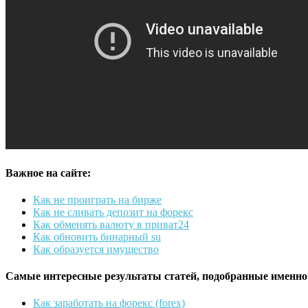
Важное на сайте:
Как не проиграть на бирже
Как не сливать депозит на форекс
Как обменять валюту в приват24
Как обновить бинарный su
Как образуется имущество
Самые интересные результаты статей, подобранные именно
Как заработать на форекс (forex)