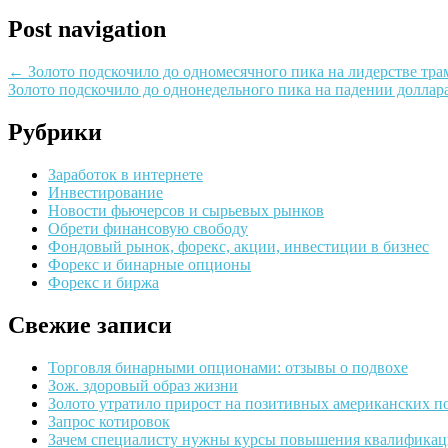
Post navigation
←
Золото подскочило до одномесячного пика на лидерстве тра
Золото подскочило до однонедельного пика на падении доллар
Рубрики
Заработок в интернете
Инвестирование
Новости фьючерсов и сырьевых рынков
Обрети финансовую свободу
Фондовый рынок, форекс, акции, инвестиции в бизнес
Форекс и бинарные опционы
Форекс и биржа
Свежие записи
Торговля бинарными опционами: отзывы о подвохе
Зож. здоровый образ жизни
Золото утратило прирост на позитивных американских п
Запрос котировок
Зачем специалисту нужны курсы повышения квалификац