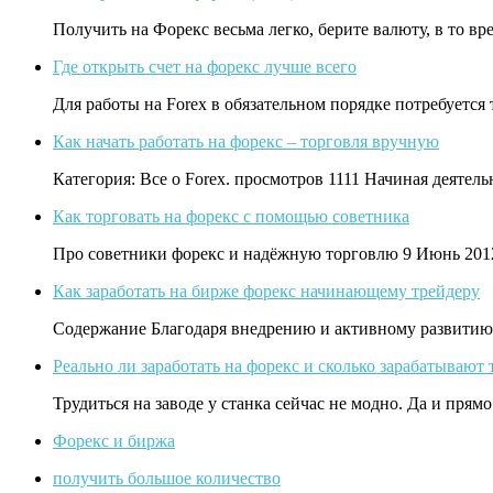
Получить на Форекс весьма легко, берите валюту, в то вр
Где открыть счет на форекс лучше всего
Для работы на Forex в обязательном порядке потребуется
Как начать работать на форекс – торговля вручную
Категория: Все о Forex. просмотров 1111 Начиная деятел
Как торговать на форекс с помощью советника
Про советники форекс и надёжную торговлю 9 Июнь 2012
Как заработать на бирже форекс начинающему трейдеру
Содержание Благодаря внедрению и активному развитию
Реально ли заработать на форекс и сколько зарабатывают
Трудиться на заводе у станка сейчас не модно. Да и пря
Форекс и биржа
получить большое количество