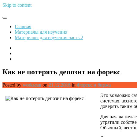
Skip to content
Обрети финансовую свободу
Главная
Материалы для изучения
Материалы для изучения часть 2
Как не потерять депозит на форекс
Posted by
workscan
on
21.12.2016
in
Форекс и биржа
Это возможно са
системах, ассист
доверять таким о
Для начала желае
утратили собств
Обычный, честны