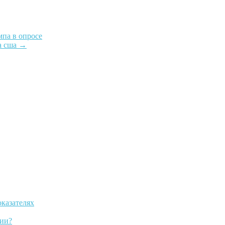
мпа в опросе
а сша
→
оказателях
ии?