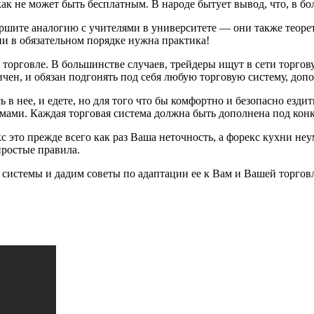
к не может быть бесплатным. В народе бытует вывод, что, в бол
вершите аналогию с учителями в университете — они также теор
ии в обязательном порядке нужна практика!
торговле. В большинстве случаев, трейдеры ищут в сети торгову
чен, и обязан подгонять под себя любую торговую систему, доп
 нее, и едете, но для того что бы комфортно и безопасно ездит
ами. Каждая торговая система должна быть дополнена под конкре
кс это прежде всего как раз Ваша неточность, а форекс кухни не
простые правила.
системы и дадим советы по адаптации ее к Вам и Вашей торговл