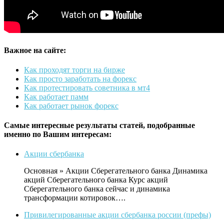
Важное на сайте:
Как проходят торги на бирже
Как просто заработать на форекс
Как протестировать советника в мт4
Как работает памм
Как работает рынок форекс
Самые интересные результаты статей, подобранные
именно по Вашим интересам:
Акции сбербанка
Основная » Акции Сберегательного банка Динамика
акций Сберегательного банка Курс акций
Сберегательного банка сейчас и динамика
трансформации котировок….
Привилегированные акции сбербанка россии (префы)