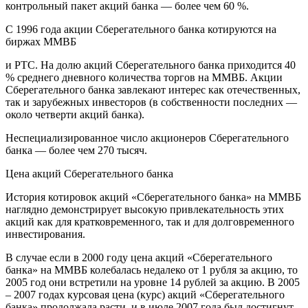
контрольный пакет акций банка — более чем 60 %.
C 1996 года акции Сберегательного банка котируются на
биржах ММВБ
и РТС. На долю акций Сберегательного банка приходится 40
% среднего дневного количества торгов на ММВБ. Акции
Сберегательного банка завлекают интерес как отечественных,
так и зарубежных инвесторов (в собственности последних —
около четверти акций банка).
Неспециализированное число акционеров Сберегательного
банка — более чем 270 тысяч.
Цена акций Сберегательного банка
История котировок акций «Сберегательного банка» на ММВБ
наглядно демонстрирует высокую привлекательность этих
акций как для кратковременного, так и для долговременного
инвестирования.
В случае если в 2000 году цена акций «Сберегательного
банка» на ММВБ колебалась недалеко от 1 рубля за акцию, то
2005 год они встретили на уровне 14 рублей за акцию. В 2005
– 2007 годах курсовая цена (курс) акций «Сберегательного
банка» продолжала расти, и в июле 2007 года был достигнут