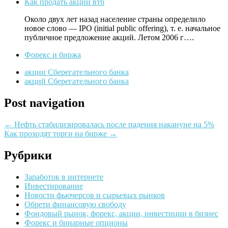
Как продать акции втб
Около двух лет назад население страны определило
новое слово — IPO (initial public offering), т. е. начальное
публичное предложение акций. Летом 2006 г….
Форекс и биржа
акции Сберегательного банка
акций Сберегательного банка
Post navigation
←
Нефть стабилизировалась после падения накануне на 5%
Как проходят торги на бирже
→
Рубрики
Заработок в интернете
Инвестирование
Новости фьючерсов и сырьевых рынков
Обрети финансовую свободу
Фондовый рынок, форекс, акции, инвестиции в бизнес
Форекс и бинарные опционы