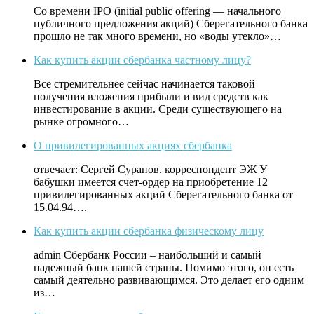
Со времени IPO (initial public offering — начального
публичного предложения акций) Сберегательного банка
прошло не так много времени, но «воды утекло»…
Как купить акции сбербанка частному лицу?
Все стремительнее сейчас начинается таковой
получения вложения прибыли и вид средств как
инвестирование в акции. Среди существующего на
рынке огромного…
О привилегированных акциях сбербанка
отвечает: Сергей Суранов. корреспондент ЭЖ У
бабушки имеется счет-ордер на приобретение 12
привилегированных акций Сберегательного банка от
15.04.94….
Как купить акции сбербанка физическому лицу
admin Сбербанк России – наибольший и самый
надежный банк нашей страны. Помимо этого, он есть
самый деятельно развивающимся. Это делает его одним
из…