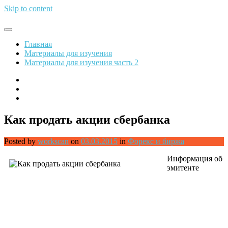
Skip to content
Обрети финансовую свободу
Главная
Материалы для изучения
Материалы для изучения часть 2
Как продать акции сбербанка
Posted by
workscan
on
03.03.2015
in
Форекс и биржа
Информация об
эмитенте