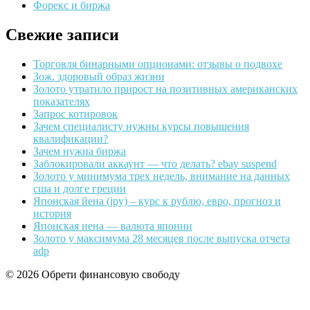
Форекс и биржа
Свежие записи
Торговля бинарными опционами: отзывы о подвохе
Зож. здоровый образ жизни
Золото утратило прирост на позитивных американских
показателях
Запрос котировок
Зачем специалисту нужны курсы повышения
квалификации?
Зачем нужна биржа
Заблокировали аккаунт — что делать? ebay suspend
Золото у минимума трех недель, внимание на данных
сша и долге греции
Японская йена (jpy) – курс к рублю, евро, прогноз и
история
Японская иена — валюта японии
Золото у максимума 28 месяцев после выпуска отчета
adp
© 2026 Обрети финансовую свободу