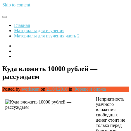
Skip to content
Обрети финансовую свободу
Главная
Материалы для изучения
Материалы для изучения часть 2
Куда вложить 10000 рублей —
рассуждаем
Posted by
workscan
on
21.04.2016
in
Форекс и биржа
Неприятность
удачного
вложения
свободных
денег стоит не
только перед
большими