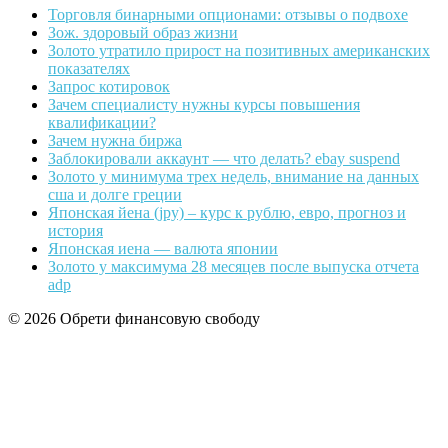
Торговля бинарными опционами: отзывы о подвохе
Зож. здоровый образ жизни
Золото утратило прирост на позитивных американских
показателях
Запрос котировок
Зачем специалисту нужны курсы повышения
квалификации?
Зачем нужна биржа
Заблокировали аккаунт — что делать? ebay suspend
Золото у минимума трех недель, внимание на данных
сша и долге греции
Японская йена (jpy) – курс к рублю, евро, прогноз и
история
Японская иена — валюта японии
Золото у максимума 28 месяцев после выпуска отчета
adp
© 2026 Обрети финансовую свободу