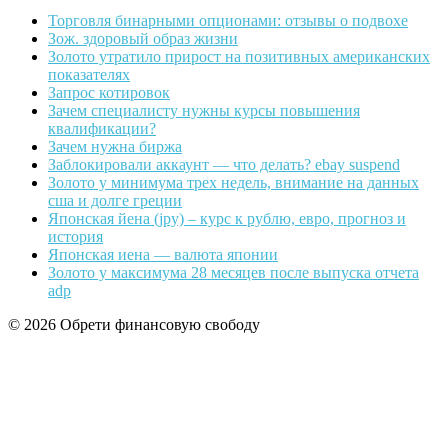
Торговля бинарными опционами: отзывы о подвохе
Зож. здоровый образ жизни
Золото утратило прирост на позитивных американских
показателях
Запрос котировок
Зачем специалисту нужны курсы повышения
квалификации?
Зачем нужна биржа
Заблокировали аккаунт — что делать? ebay suspend
Золото у минимума трех недель, внимание на данных
сша и долге греции
Японская йена (jpy) – курс к рублю, евро, прогноз и
история
Японская иена — валюта японии
Золото у максимума 28 месяцев после выпуска отчета
adp
© 2026 Обрети финансовую свободу