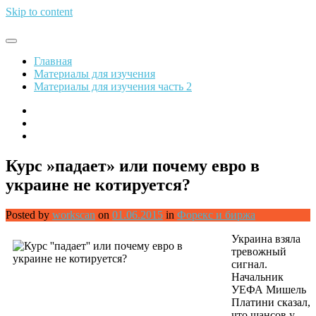
Skip to content
Обрети финансовую свободу
Главная
Материалы для изучения
Материалы для изучения часть 2
Курс »падает» или почему евро в
украине не котируется?
Posted by
workscan
on
01.06.2015
in
Форекс и биржа
Украина взяла
тревожный
сигнал.
Начальник
УЕФА Мишель
Платини сказал,
что шансов у