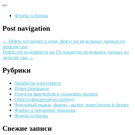
«>
Форекс и биржа
Post navigation
←
Нефть wti падает в цене, фокус на недельных данных по
запасам сша
Нефть wti подешевела на 1% накануне недельных данных по
запасам сша
→
Рубрики
Заработок в интернете
Инвестирование
Новости фьючерсов и сырьевых рынков
Обрети финансовую свободу
Фондовый рынок, форекс, акции, инвестиции в бизнес
Форекс и бинарные опционы
Форекс и биржа
Свежие записи