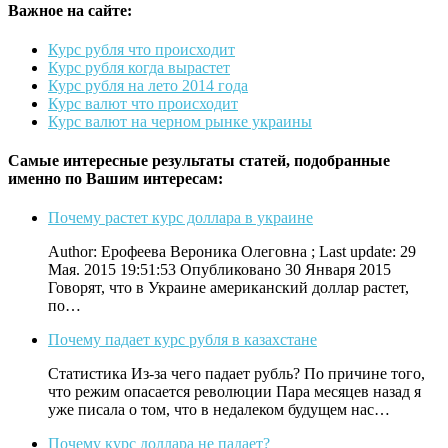
Важное на сайте:
Курс рубля что происходит
Курс рубля когда вырастет
Курс рубля на лето 2014 года
Курс валют что происходит
Курс валют на черном рынке украины
Самые интересные результаты статей, подобранные
именно по Вашим интересам:
Почему растет курс доллара в украине
Author: Ерофеевa Вероника Олеговна ; Last update: 29
Мая. 2015 19:51:53 Опубликовано 30 Января 2015
Говорят, что в Украине американский доллар растет,
по…
Почему падает курс рубля в казахстане
Статистика Из-за чего падает рубль? По причине того,
что режим опасается революции Пара месяцев назад я
уже писала о том, что в недалеком будущем нас…
Почему курс доллара не падает?