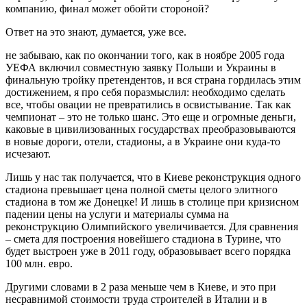
компанию, финал может обойти стороной?
Ответ на это знают, думается, уже все.
не забываю, как по окончании того, как в ноябре 2005 года
УЕФА включил совместную заявку Польши и Украины в
финальную тройку претендентов, и вся страна гордилась этим
достижением, я про себя поразмыслил: необходимо сделать
все, чтобы овации не превратились в освистывание.
Так как
чемпионат – это не только шанс. Это еще и огромные деньги,
каковые в цивилизованных государствах преобразовываются
в новые дороги, отели, стадионы, а в Украине они куда-то
исчезают.
Лишь у нас так получается, что в Киеве реконструкция одного
стадиона превышает цена полной сметы целого элитного
стадиона в том же Донецке! И лишь в столице при кризисном
падении цены на услуги и материалы сумма на
реконструкцию Олимпийского увеличивается. Для сравнения
– смета для построения новейшего стадиона в Турине, что
будет выстроен уже в 2011 году, образовывает всего порядка
100 млн. евро.
Другими словами в 2 раза меньше чем в Киеве, и это при
несравнимой стоимости труда строителей в Италии и в