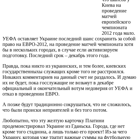
Киева на
проведение
матчей
европейского
чемпионата
2012 года мало.
УЕФА оставляет Украине последний шанс сохранить за собой
право на ЕВРО-2012, на проведение матчей чемпионата хотя
бы в нескольких городах, в случае если активизируем
подготовку. Последний срок – декабрь этого года.
Правда, пока никто из украинских, и тем более, киевских
государственныхы служащих кроме того не расстроился.
Никаких комментариев на данный счет не раздалось. И думаю
их не будет, пока госслужащие не возьмут в декабре
официальный и окончательный вотум недоверия от УЕФА и
отказ в проведении ЕВРО.
А позже будут традиционно сокрушаться, что не сложилось,
что были происки неприятелей и без того потом.
Любопытно, что эту желтую карточку Платини
продемонстрировал Украине из Гданьска. Города, где нет
кроме того стадиона, а лишь только его проект! Из-за чего
Украину, которая уже тратит важные суммы на футбольную