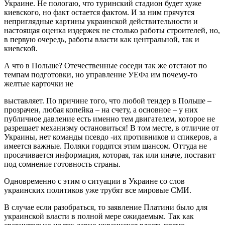
Украине. Не пологаю, что туринский стадион будет хуже
киевского, но факт остается фактом. И за ним прячутся
неприглядные картины украинской действительности и
настоящая оценка издержек не столько работы строителей, но,
в первую очередь, работы власти как центральной, так и
киевской.
А что в Польше? Отечественные соседи так же отстают по
темпам подготовки, но управление УЕФа им почему-то
желтые карточки не
выставляет. По причине того, что любой тендер в Польше –
прозрачен, любая копейка – на счету, а основное – у них
публичное давление есть именно тем двигателем, которое не
разрешает механизму остановиться! В том месте, в отличие от
Украины, нет команды псевдо -их противников и спикеров, а
имеется важные. Поляки гордятся этим шансом. Оттуда не
просачивается информация, которая, так или иначе, поставит
под сомнение готовность страны.
Одновременно с этим о ситуации в Украине со слов
украинских политиков уже трубят все мировые СМИ.
В случае если разобраться, то заявление Платини было для
украинской власти в полной мере ожидаемым. Так как