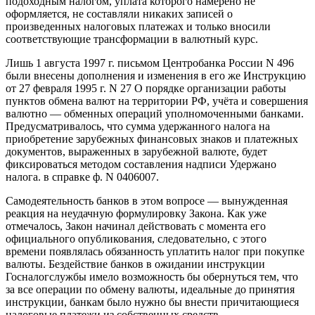
подоходным налогом, уплата которого намерено не
оформляется, не составляли никаких записей о
произведенных налоговых платежах и только вносили
соответствующие трансформации в валютный курс.
Лишь 1 августа 1997 г. письмом Центробанка России N 496
были внесены дополнения и изменения в его же Инструкцию
от 27 февраля 1995 г. N 27 О порядке организации работы
пунктов обмена валют на территории РФ, учёта и совершения
валютно — обменных операций уполномоченными банками.
Предусматривалось, что сумма удержанного налога на
приобретение зарубежных финансовых знаков и платежных
документов, выраженных в зарубежной валюте, будет
фиксироваться методом составления надписи Удержано
налога. в справке ф. N 0406007.
Самодеятельность банков в этом вопросе — вынужденная
реакция на неудачную формулировку Закона. Как уже
отмечалось, Закон начинал действовать с момента его
официального опубликования, следовательно, с этого
времени появлялась обязанность уплатить налог при покупке
валюты. Бездействие банков в ожидании инструкции
Госналогслужбы имело возможность бы обернуться тем, что
за все операции по обмену валюты, идеальные до принятия
инструкции, банкам было нужно бы внести причитающиеся
налоговые платежи из собственных средств.