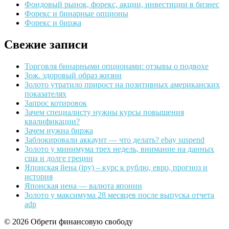
Фондовый рынок, форекс, акции, инвестиции в бизнес
Форекс и бинарные опционы
Форекс и биржа
Свежие записи
Торговля бинарными опционами: отзывы о подвохе
Зож. здоровый образ жизни
Золото утратило прирост на позитивных американских
показателях
Запрос котировок
Зачем специалисту нужны курсы повышения
квалификации?
Зачем нужна биржа
Заблокировали аккаунт — что делать? ebay suspend
Золото у минимума трех недель, внимание на данных
сша и долге греции
Японская йена (jpy) – курс к рублю, евро, прогноз и
история
Японская иена — валюта японии
Золото у максимума 28 месяцев после выпуска отчета
adp
© 2026 Обрети финансовую свободу