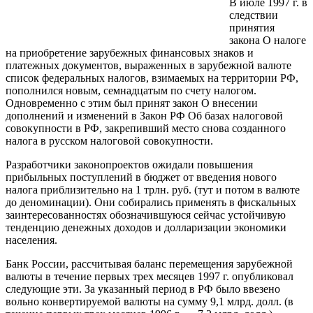
В июле 1997 г. в
следствии
принятия
закона О налоге
на приобретение зарубежных финансовых знаков и
платежных документов, выраженных в зарубежной валюте
список федеральных налогов, взимаемых на территории РФ,
пополнился новым, семнадцатым по счету налогом.
Одновременно с этим был принят закон О внесении
дополнений и изменений в Закон РФ Об базах налоговой
совокупности в РФ, закрепивший место снова созданного
налога в русском налоговой совокупности.
Разработчики законопроектов ожидали повышения
прибыльных поступлений в бюджет от введения нового
налога приблизительно на 1 трлн. руб. (тут и потом в валюте
до деноминации). Они собирались применять в фискальных
заинтересованностях обозначившуюся сейчас устойчивую
тенденцию денежных доходов и долларизации экономики
населения.
Банк России, рассчитывая баланс перемещения зарубежной
валюты в течение первых трех месяцев 1997 г. опубликовал
следующие эти. За указанный период в РФ было ввезено
вольно конвертируемой валюты на сумму 9,1 млрд. долл. (в