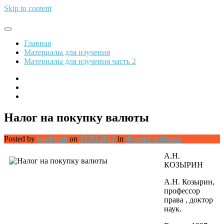
Skip to content
Обрети финансовую свободу
Главная
Материалы для изучения
Материалы для изучения часть 2
Налог на покупку валюты
Posted by
workscan
on
23.03.2012
in
Форекс и биржа
А.Н.
КОЗЫРИН
А.Н. Козырин,
профессор
права , доктор
наук.