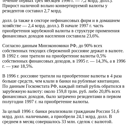
течение первых трех месяцев 1996 г. — 7,2 млрд. долл.).
Прирост наличной вольно конвертируемой валюты у
резидентов составил 2,7 млрд.
долл. (а также в секторе нефинансовых фирм и в домашнем
хозяйстве — 2,4 млрд. долл.). В начале 1997 г. часть
приобретения зарубежной валюты в структуре применения
финансовых доходов населения составила 23,6%.
Согласно данным Минэкономики РФ, до 90% всех
собственных текущих сбережений россияне держат в валюте.
В 1992 г. они тратили на приобретение валюты 0,5%
собственных финансовых доходов, в 1995 г. — 14,3%, а в 1996
г. — уже 18,5%.
В 1996 г. россияне тратили на приобретение валюты в 4 раза
больше средств, чем клали в банки на рублевые квитанции.
По данным Госкомстата РФ, каждый пятый рубль обратился в
зарубежную валюту: около 159,8 трлн. руб. либо 20,8% всех
финансовых доходов, было затрачено резидентами в первом
полугодии 1997 г. на приобретение валюты.
За целый 1996 г. банки реализовали гражданам России 51,6
млрд. долл. наличными, а приобрели 24,1 млрд. долл. В
среднем в месяц совершалось 33 млн. сделок с валютой.