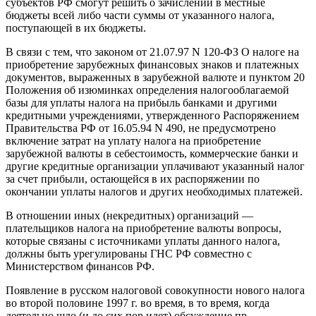
субъектов РФ смогут решить о зачислении в местные
бюджеты всей либо части суммы от указанного налога,
поступающей в их бюджеты.
В связи с тем, что законом от 21.07.97 N 120-ФЗ О налоге на
приобретение зарубежных финансовых знаков и платежных
документов, выраженных в зарубежной валюте и пунктом 20
Положения об изюминках определения налогооблагаемой
базы для уплаты налога на прибыль банками и другими
кредитными учреждениями, утвержденного Распоряжением
Правительства РФ от 16.05.94 N 490, не предусмотрено
включение затрат на уплату налога на приобретение
зарубежной валюты в себестоимость, коммерческие банки и
другие кредитные организации уплачивают указанный налог
за счет прибыли, остающейся в их распоряжении по
окончании уплаты налогов и других необходимых платежей.
В отношении иных (некредитных) организаций —
плательщиков налога на приобретение валюты вопросы,
которые связаны с источниками уплаты данного налога,
должны быть урегулированы ГНС РФ совместно с
Министерством финансов РФ.
Появление в русском налоговой совокупности нового налога
во второй половине 1997 г. во время, в то время, когда
деятельно шло (и до сих пор идет) обсуждение пр