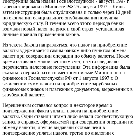
Инструкция была издана Госналогслужбой 7 августа 1997 г.
зарегистрирована в Минюсте РФ 25 августа 1997 г. Лишь
затем инструкция была опубликована и только через 10 дней
по окончании официального опубликования получила
юридическую силу. В течение всего этого периода банки
взимали новый налог на риск и свой страх, устанавливая
личные правила применения закона.
Из текста Закона направляться, что налог на приобретение
валюты удерживается самим банком либо пунктом обмена
валют при совершении операции по обмену валюты. Некое
время оставался малоизвестным счет, на что следовало
перечислять налоговые поступления. Эта информация была
сказана в первый раз в совместном письме Министерства
финансов и Госналогслужбы РФ от 1 августа 1997 г. О
зачислении сумм налога на приобретение зарубежных
финансовых знаков и платежных документов, выраженных в
зарубежной валюте.
Нерешенным оставался вопрос и некоторое время о
подтверждении факта уплаты налога на приобретение
валюты. Одни ставили штамп либо делали соответствующую
запись в справке, оформляемой при совершении операции по
обмену валюты, другие выдавали особые чеки в
подтверждение уплаты налога, третьи по аналогии с