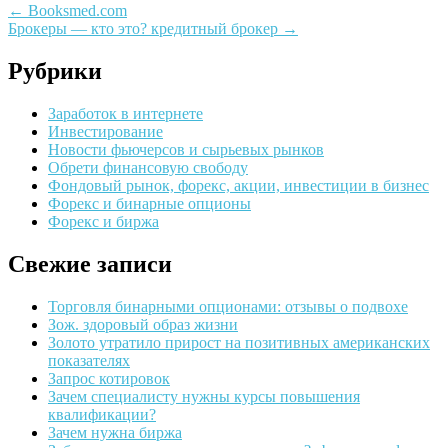
←
Booksmed.com
Брокеры — кто это? кредитный брокер
→
Рубрики
Заработок в интернете
Инвестирование
Новости фьючерсов и сырьевых рынков
Обрети финансовую свободу
Фондовый рынок, форекс, акции, инвестиции в бизнес
Форекс и бинарные опционы
Форекс и биржа
Свежие записи
Торговля бинарными опционами: отзывы о подвохе
Зож. здоровый образ жизни
Золото утратило прирост на позитивных американских
показателях
Запрос котировок
Зачем специалисту нужны курсы повышения
квалификации?
Зачем нужна биржа