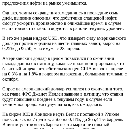
предложения нефти на рынке уменьшится.
Однако, темпы сокращения замедлились в последние семь
дней, выделив опасения, что добытчики сланцевой нефти
смогут ускорить производство в ближайшее время, в случае
если стоимости стабилизируются в районе текущих уровней.
В это же время индекс USD, что измеряет силу американского
доллара против корзины из шести главных валют, вырос на
0,25% до 96,50, максимума с 28 апреля.
Американский доллар в целом повысился по окончании
выхода данных в пятницу, каковые продемонстрировали, что
базисный индекс потребительских цен США вырос в апреле
на 0,3% и на 1,8% в годовом выражении, большими темпами с
октября.
Спрос на американский доллар усилился по окончании того,
как глава ФРС Джанет Йеллен заявила в пятницу, что ставки
будут повышены позднее в текущем году, в случае если
экономика продолжит улучшаться, как ожидалось.
На бирже ICE в Лондоне нефть Brent с поставкой в ??июле
повысилась на 7 центов, либо на 0,11%, до $65,44 за баррель.
В пятницу стоимость бареля нефти марки не сильный