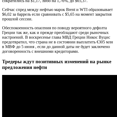
сократились на $1,17, либо на 1,76%, до $65,37.
Сейчас спред между нефтью марок Brent и WTI образовывает
$6,02 за баррель если сравнивать с $5,65 на момент закрытия
прошлой сессии.
Обеспокоенность опасения по поводу вероятного дефолта
Греции так же, как и прежде преобладают среди рыночных
настроений. В воскресенье глава МВД Греции Никос Вуцис
предотвратил, что страна не в состоянии выплатить €305 млн
в МВФ до 5 июня , если до данной даты не будет заключено
договоренность с внешними кредиторами.
Тредеры ждут позитивных изменений на рынке
предложения нефти