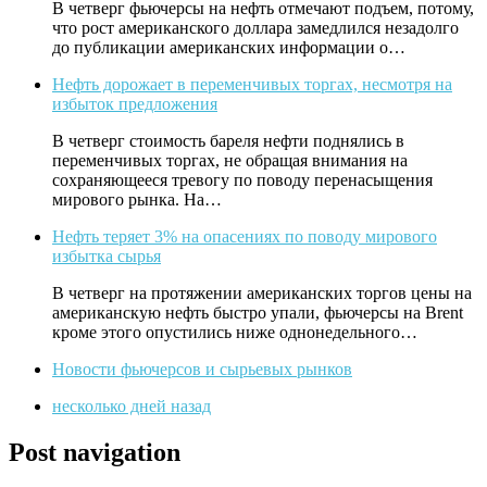
В четверг фьючерсы на нефть отмечают подъем, потому,
что рост американского доллара замедлился незадолго
до публикации американских информации о…
Нефть дорожает в переменчивых торгах, несмотря на
избыток предложения
В четверг стоимость бареля нефти поднялись в
переменчивых торгах, не обращая внимания на
сохраняющееся тревогу по поводу перенасыщения
мирового рынка. На…
Нефть теряет 3% на опасениях по поводу мирового
избытка сырья
В четверг на протяжении американских торгов цены на
американскую нефть быстро упали, фьючерсы на Brent
кроме этого опустились ниже однонедельного…
Новости фьючерсов и сырьевых рынков
несколько дней назад
Post navigation