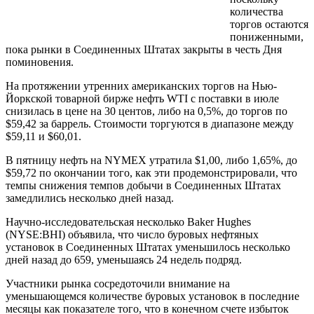
количества
торгов остаются
пониженными,
пока рынки в Соединенных Штатах закрыты в честь Дня
поминовения.
На протяжении утренних американских торгов на Нью-
Йоркской товарной бирже нефть WTI c поставки в июле
снизилась в цене на 30 центов, либо на 0,5%, до торгов по
$59,42 за баррель. Стоимости торгуются в диапазоне между
$59,11 и $60,01.
В пятницу нефть на NYMEX утратила $1,00, либо 1,65%, до
$59,72 по окончании того, как эти продемонстрировали, что
темпы снижения темпов добычи в Соединенных Штатах
замедлились несколько дней назад.
Научно-исследовательская несколько Baker Hughes
(NYSE:BHI) объявила, что число буровых нефтяных
установок в Соединенных Штатах уменьшилось несколько
дней назад до 659, уменьшаясь 24 недель подряд.
Участники рынка сосредоточили внимание на
уменьшающемся количестве буровых установок в последние
месяцы как показателе того, что в конечном счете избыток