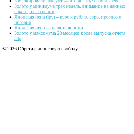
Заблокировали аккаунт — что делать? ebay suspend
Золото у минимума трех недель, внимание на данных
сша и долге греции
Японская йена (jpy) – курс к рублю, евро, прогноз и
история
Японская иена — валюта японии
Золото у максимума 28 месяцев после выпуска отчета
adp
© 2026 Обрети финансовую свободу