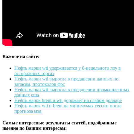
Важное на сайте:
Нефть марки wti удерживается у 6-недельного лоу в
осторожных торгах
Нефть марки wti выросла в преддверии данных по
запасам, протоколов фрс
Нефть марки wti выросла в преддверии промышленных
данных сша
Нефть марок brent и wti дорожает на слабом долларе
Нефть марок wti и brent на минимумах сессии после
прогноза мэа
Самые интересные результаты статей, подобранные
именно по Вашим интересам: