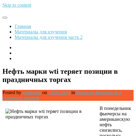
Skip to content
Обрети финансовую свободу
Главная
Материалы для изучения
Материалы для изучения часть 2
Нефть марки wti теряет позиции в
праздничных торгах
Posted by
workscan
on
19.09.2014
in
Новости фьючерсов и
сырьевых рынков
В понедельник
фьючерсы на
американскую
нефть
снизились,
поскольку