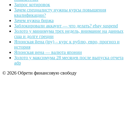
Запрос котировок
Зачем специалисту нужны курсы повышения
квалификации?
Зачем нужна биржа
Заблокировали аккаунт — что делать? ebay suspend
Золото у минимума трех недель, внимание на данных
сша и долге греции
Японская йена (jpy) – курс к рублю, евро, прогноз и
история
Японская иена — валюта японии
Золото у максимума 28 месяцев после выпуска отчета
adp
© 2026 Обрети финансовую свободу