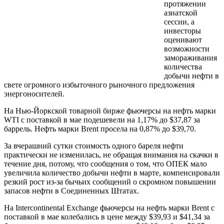
протяжении
азиатской
сессии, а
инвесторы
оценивают
возможности
замораживания
количества
добычи нефти в
свете огромного избыточного рыночного предложения
энергоносителей.
На Нью-Йоркской товарной бирже фьючерсы на нефть марки
WTI с поставкой в мае подешевели на 1,17% до $37,87 за
баррель. Нефть марки Brent просела на 0,87% до $39,70.
За вчерашний сутки стоимость одного бареля нефти
практически не изменилась, не обращая внимания на скачки в
течение дня, потому, что сообщения о том, что ОПЕК мало
увеличила количество добычи нефти в марте, компенсировали
резкий рост из-за бычьих сообщений о скромном повышении
запасов нефти в Соединенных Штатах.
На Intercontinental Exchange фьючерсы на нефть марки Brent с
поставкой в мае колебались в цене между $39,93 и $41,34 за