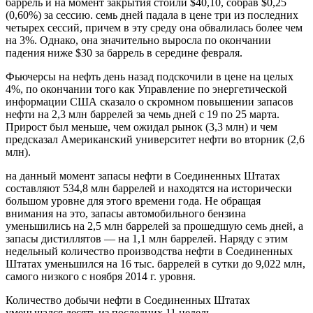
баррель и на момент закрытия стоили $40,10, собрав $0,25
(0,60%) за сессию. семь дней падала в цене три из последних
четырех сессий, причем в эту среду она обвалилась более чем
на 3%. Однако, она значительно выросла по окончании
падения ниже $30 за баррель в середине февраля.
Фьючерсы на нефть день назад подскочили в цене на целых
4%, по окончании того как Управление по энергетической
информации США сказало о скромном повышении запасов
нефти на 2,3 млн баррелей за чемь дней с 19 по 25 марта.
Прирост был меньше, чем ожидал рынок (3,3 млн) и чем
предсказал Американский университет нефти во вторник (2,6
млн).
на данный момент запасы нефти в Соединенных Штатах
составляют 534,8 млн баррелей и находятся на исторически
большом уровне для этого времени года. Не обращая
внимания на это, запасы автомобильного бензина
уменьшились на 2,5 млн баррелей за прошедшую семь дней, а
запасы дистиллятов — на 1,1 млн баррелей. Наряду с этим
недельный количество производства нефти в Соединенных
Штатах уменьшился на 16 тыс. баррелей в сутки до 9,022 млн,
самого низкого с ноября 2014 г. уровня.
Количество добычи нефти в Соединенных Штатах
уменьшался десять из последних 11 недель.