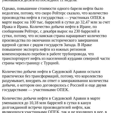
Однако, повышение стоимости одного бареля нефти было
недолгим, потому, что скоро Рейтерс сказало, что количество
производства нефти в государствах — участниках ОПЕК в
марте вырос на 100 тыс. баррелей в сутки до 32,47 млн за счет
Ирака и Ирана. Количество добычи нефти в Иране, по
сообщениям Рейтерс, с декабря вырос на 230 баррелей в
сутки, потому, что исламская страна наращивает количество
производства по окончании исторического завершения
ядерной сделки с рядом государств Запада. В Ираке
повышение экспорта нефти из южных регионов
компенсировало перебои в работе трубопровода, что
транспортирует нефть из населенной курдами северной части
страны через границу с Турцией.
Количество добычи нефти в Саудовской Аравии остался
практически без трансформаций, потому, что королевство
раздумывает, внедрять ли ответ о замораживании количества
добычи, о котором оно договорилось с Россией и еще двумя
государствами — участниками ОПЕК.
Количество добычи нефти в Саудовской Аравии в марте
уменьшился до 10,18 млн баррелей в сутки в канун
долгожданной встречи производителей нефти, как
являющихся участниками ОПЕК, так и не входящих в нее, в