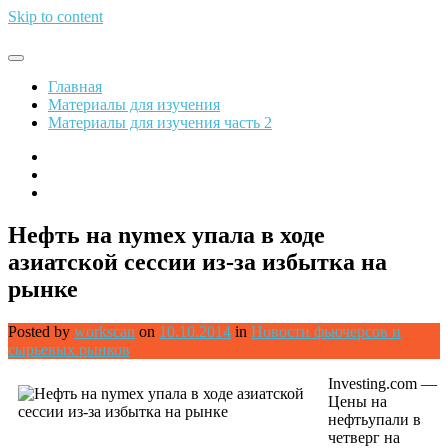
Skip to content
Обрети финансовую свободу
Главная
Материалы для изучения
Материалы для изучения часть 2
Нефть на nymex упала в ходе
азиатской сессии из-за избытка на
рынке
Posted by
workscan
on
10.10.2014
in
Новости фьючерсов и
сырьевых рынков
Investing.com —
Цены на
нефтьупали в
четверг на