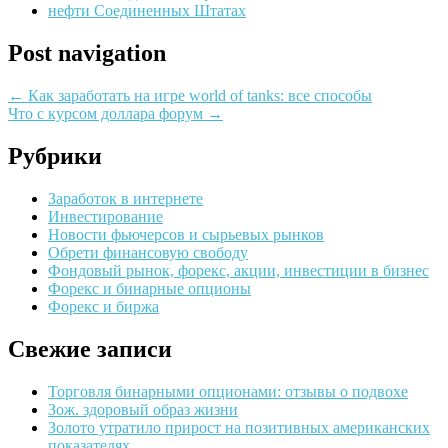
нефти Соединенных Штатах
Post navigation
←
Как заработать на игре world of tanks: все способы
Что с курсом доллара форум
→
Рубрики
Заработок в интернете
Инвестирование
Новости фьючерсов и сырьевых рынков
Обрети финансовую свободу
Фондовый рынок, форекс, акции, инвестиции в бизнес
Форекс и бинарные опционы
Форекс и биржа
Свежие записи
Торговля бинарными опционами: отзывы о подвохе
Зож. здоровый образ жизни
Золото утратило прирост на позитивных американских
показателях