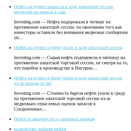
Нефть на nymex выросла в ходе азиатской сессии,
несмотря на запасы в сша
Investing.com — Нефть подорожала в четверг на
протяжении азиатской сессии, по окончании того как
инвесторы оставили без внимания медвежьи сообщения
об…
Нефть на nymex и brent упали в ходе азиатской сессии
Investing.com — Сырая нефть подешевела в пятницу на
протяжении азиатской торговой сессии, не смотря на то,
что перебои в производстве в Нигерии…
Нефть на nymex и brent упали в ходе азиатской сессии
из-за оценок от api
Investing.com — Стоимость бареля нефти упали в среду
на протяжении азиатской торговой сессии из-за
медвежьих отраслевых оценок запасов в
Соединенных…
Новости фьючерсов и сырьевых рынков
количество добычи нефти