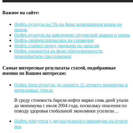
Важное на сайте:
Нефть рухнула на 5% на фоне возвращения ирана на
рынок
Нефть рухнула на заявлениях саудовской аравии и ирана
Нефть скорректировалась на снижение
Нефть слабеет перед данными по запасам
Нефть снижается на фоне обеспокоенности
переизбытком предложения
Самые интересные результаты статей, подобранные
именно по Вашим интересам:
Нефть brent рухнула до свежего 11-летнего минимума в
нерисковых торгах
В среду стоимость бареля нефти марки семь дней упали
до минимума с июля 2004 года, поскольку опасения по
поводу здоровья глобальной экономики усилили…
Нефть торгуется у двухнедельного минимума на отчете
мэа