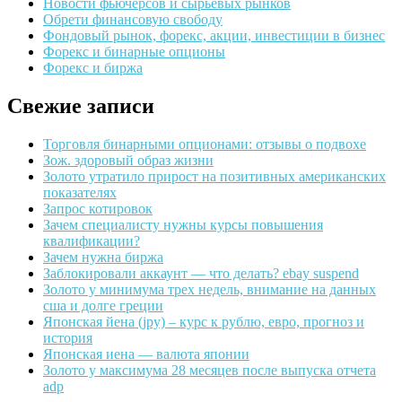
Новости фьючерсов и сырьевых рынков
Обрети финансовую свободу
Фондовый рынок, форекс, акции, инвестиции в бизнес
Форекс и бинарные опционы
Форекс и биржа
Свежие записи
Торговля бинарными опционами: отзывы о подвохе
Зож. здоровый образ жизни
Золото утратило прирост на позитивных американских
показателях
Запрос котировок
Зачем специалисту нужны курсы повышения
квалификации?
Зачем нужна биржа
Заблокировали аккаунт — что делать? ebay suspend
Золото у минимума трех недель, внимание на данных
сша и долге греции
Японская йена (jpy) – курс к рублю, евро, прогноз и
история
Японская иена — валюта японии
Золото у максимума 28 месяцев после выпуска отчета
adp