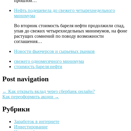
прошлой…
Нефть подешевела до свежего четырехнедельного
минимума
Во вторник стоимость бареля нефти продолжили спад,
упав до свежих четырехнедельных минимумов, на фоне
растущих сомнений по поводу возможности
соглашения…
Новости фьючерсов и сырьевых рынков
свежего одномесячного минимума
стоимость бареля нефти
Post navigation
←
Как открыть вклад через сбербанк онлайн?
Как переоформить акции
→
Рубрики
Заработок в интернете
Инвестирование