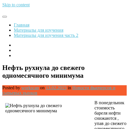
Skip to content
Обрети финансовую свободу
Главная
Материалы для изучения
Материалы для изучения часть 2
Нефть рухнула до свежего
одномесячного минимума
Posted by
workscan
on
13.02.2015
in
Новости фьючерсов и
сырьевых рынков
В понедельник
стоимость
бареля нефти
снижаются ,
упав до свежего
одномесячного