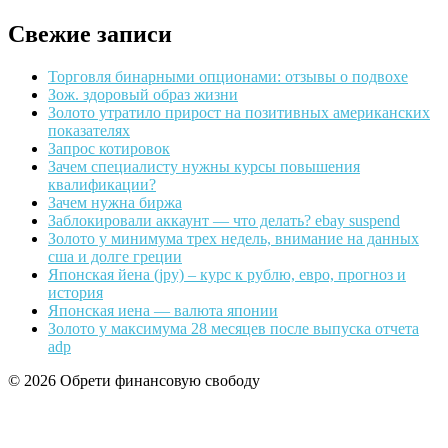
Свежие записи
Торговля бинарными опционами: отзывы о подвохе
Зож. здоровый образ жизни
Золото утратило прирост на позитивных американских
показателях
Запрос котировок
Зачем специалисту нужны курсы повышения
квалификации?
Зачем нужна биржа
Заблокировали аккаунт — что делать? ebay suspend
Золото у минимума трех недель, внимание на данных
сша и долге греции
Японская йена (jpy) – курс к рублю, евро, прогноз и
история
Японская иена — валюта японии
Золото у максимума 28 месяцев после выпуска отчета
adp
© 2026 Обрети финансовую свободу