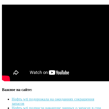
Важное на сайте:
Нефть wti подорожала на ожиданиях сокращения
запасов
Нефть wti подросла накануне данных о запасах в сша