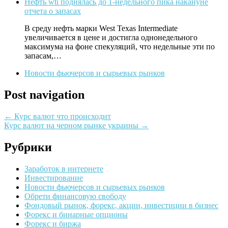
Нефть wti поднялась до 1-недельного пика накануне
отчета о запасах
В среду нефть марки West Texas Intermediate
увеличивается в цене и достигла однонедельного
максимума на фоне спекуляций, что недельные эти по
запасам,…
Новости фьючерсов и сырьевых рынков
Post navigation
←
Курс валют что происходит
Курс валют на черном рынке украины
→
Рубрики
Заработок в интернете
Инвестирование
Новости фьючерсов и сырьевых рынков
Обрети финансовую свободу
Фондовый рынок, форекс, акции, инвестиции в бизнес
Форекс и бинарные опционы
Форекс и биржа