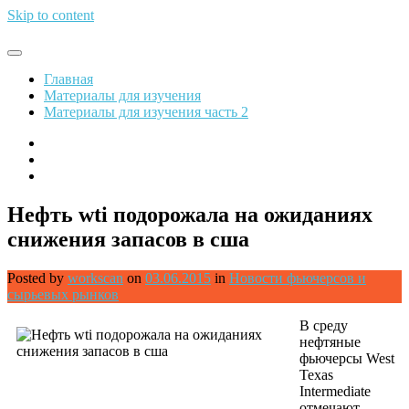
Skip to content
Обрети финансовую свободу
Главная
Материалы для изучения
Материалы для изучения часть 2
Нефть wti подорожала на ожиданиях
снижения запасов в сша
Posted by
workscan
on
03.06.2015
in
Новости фьючерсов и
сырьевых рынков
В среду
нефтяные
фьючерсы West
Texas
Intermediate
отмечают