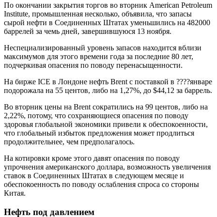
По окончании закрытия торгов во вторник American Petroleum
Institute, промышленная несколько, объявила, что запасы
сырой нефти в Соединенных Штатах уменьшились на 482000
баррелей за чемь дней, завершившуюся 13 ноября.
Неспециализированный уровень запасов находится вблизи
максимумов для этого времени года за последние 80 лет,
подчеркивая опасения по поводу перенасыщенности.
На бирже ICE в Лондоне нефть Brent с поставкой в ????январе
подорожала на 55 центов, либо на 1,27%, до $44,12 за баррель.
Во вторник цены на Brent сократились на 99 центов, либо на
2,22%, потому, что сохраняющиеся опасения по поводу
здоровья глобальной экономики привели к обеспокоенности,
что глобальный избыток предложения может продлиться
продолжительнее, чем предполагалось.
На котировки кроме этого давят опасения по поводу
упрочнения американского доллара, возможность увеличения
ставок в Соединенных Штатах в следующем месяце и
обеспокоенность по поводу ослабления спроса со стороны
Китая.
Нефть под давлением