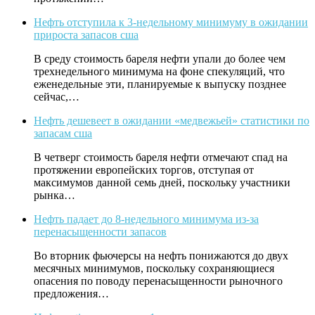
Нефть отступила к 3-недельному минимуму в ожидании
прироста запасов сша
В среду стоимость бареля нефти упали до более чем
трехнедельного минимума на фоне спекуляций, что
еженедельные эти, планируемые к выпуску позднее
сейчас,…
Нефть дешевеет в ожидании «медвежьей» статистики по
запасам сша
В четверг стоимость бареля нефти отмечают спад на
протяжении европейских торгов, отступая от
максимумов данной семь дней, поскольку участники
рынка…
Нефть падает до 8-недельного минимума из-за
перенасыщенности запасов
Во вторник фьючерсы на нефть понижаются до двух
месячных минимумов, поскольку сохраняющиеся
опасения по поводу перенасыщенности рыночного
предложения…