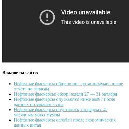
Важное на сайте:
Нефтяные фьючерсы обрушились до минимумов после
отчета по запасам
Нефтяные фьючерсы: обзор недели 27 — 31 октября
Нефтяные фьючерсы опускаются ниже usd97 после
данных по запасам в сша
Нефтяные фьючерсы опустились, но рядом с 4-
месячным максимумом
Нефтяные фьючерсы ослабли после экономических
данных китая