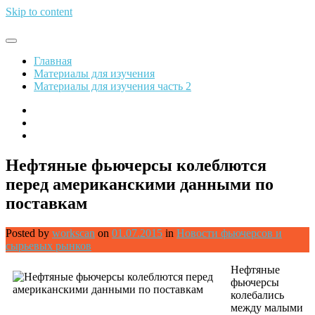
Skip to content
Обрети финансовую свободу
Главная
Материалы для изучения
Материалы для изучения часть 2
Нефтяные фьючерсы колеблются
перед американскими данными по
поставкам
Posted by
workscan
on
01.07.2015
in
Новости фьючерсов и
сырьевых рынков
Нефтяные
фьючерсы
колебались
между малыми