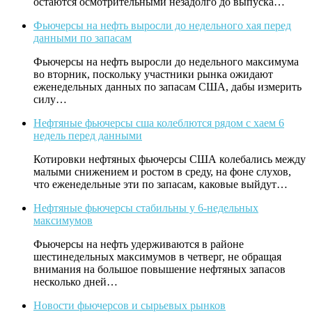
остаются осмотрительными незадолго до выпуска…
Фьючерсы на нефть выросли до недельного хая перед
данными по запасам
Фьючерсы на нефть выросли до недельного максимума
во вторник, поскольку участники рынка ожидают
еженедельных данных по запасам США, дабы измерить
силу…
Нефтяные фьючерсы сша колеблются рядом с хаем 6
недель перед данными
Котировки нефтяных фьючерсы США колебались между
малыми снижением и ростом в среду, на фоне слухов,
что еженедельные эти по запасам, каковые выйдут…
Нефтяные фьючерсы стабильны у 6-недельных
максимумов
Фьючерсы на нефть удерживаются в районе
шестинедельных максимумов в четверг, не обращая
внимания на большое повышение нефтяных запасов
несколько дней…
Новости фьючерсов и сырьевых рынков