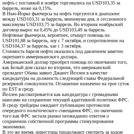
нефть с поставкой в ноябре торговались на USD103,35 за
баррель, ниже на 0,15%.
В Нью-Йорке фьючерсы на нефть торгуются в диапазоне
между USD103,31 за баррель, минимума дня, и сессионного
максимума USD103,75 за баррель. Во вторник ноябрьский
договор вырос на 0,45% до USD103,49 за баррель.
Нефтяные фьючерсы, вероятнее, отыщут помощь на
USD101,88 за баррель, лоу с 7 октября, и сопротивление на
USD104,37 за баррель, хае с 3 октября.
Стоимость бареля нефти оказались под давлением заметно
окрепшего аммериканского доллара.
Американский доллар приобрел помощь по окончании того,
как Белый дом сказал во вторник, что американский
президент Обама заявит Джанет Йеллен в качестве
кандидатуры на должность следующей главы Федеральной
резервной совокупности. Оглашение назначено на трое суток
по EST в среду.
Йеллен рассматривается как кандидатура с громадными
шансами на сохранение текущей адаптивной политики ФРС.
В среду трейдеры ожидают публикации протоколов
очередного политического совещания ФРС, по окончании
того как ФРС застала рынки неожиданно ответом о
сохранении собственной программы стимулирования
экономики.
В это же время, инвесторы продолжают смотреть за ходом