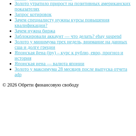
Золото утратило прирост на позитивных американских
показателях
Запрос котировок
Зачем специалисту нужны курсы повышения
квалификации?
Зачем нужна биржа
Заблокировали аккаунт — что делать? ebay suspend
Золото у минимума трех недель, внимание на данных
сша и долге греции
Японская йена (jpy) – курс к рублю, евро, прогноз и
история
Японская иена — валюта японии
Золото у максимума 28 месяцев после выпуска отчета
adp
© 2026 Обрети финансовую свободу