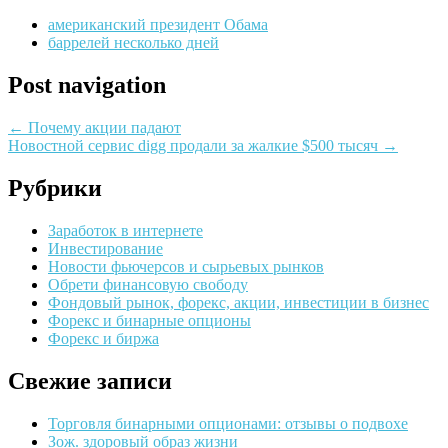
американский президент Обама
баррелей несколько дней
Post navigation
←
Почему акции падают
Новостной сервис digg продали за жалкие $500 тысяч
→
Рубрики
Заработок в интернете
Инвестирование
Новости фьючерсов и сырьевых рынков
Обрети финансовую свободу
Фондовый рынок, форекс, акции, инвестиции в бизнес
Форекс и бинарные опционы
Форекс и биржа
Свежие записи
Торговля бинарными опционами: отзывы о подвохе
Зож. здоровый образ жизни