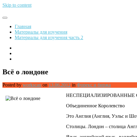
Skip to content
Обрети финансовую свободу
Главная
Материалы для изучения
Материалы для изучения часть 2
Всё о лондоне
Posted by
workscan
on
13.06.2012
in
Форекс и биржа
НЕСПЕЦИАЛИЗИРОВАННЫЕ 
Объединенное Королевство
Это Англия (Англия, Уэльс и Шо
Столицы. Лондон – столица Англ
Язык. английский язык , валлийс