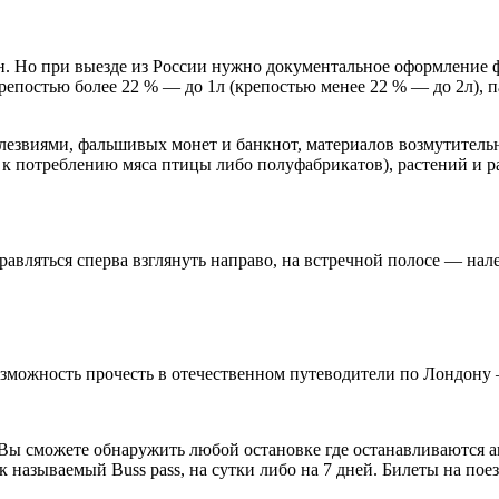
н. Но при выезде из России нужно документальное оформление
репостью более 22 % — до 1л (крепостью менее 22 % — до 2л), 
езвиями, фальшивых монет и банкнот, материалов возмутительно
о к потреблению мяса птицы либо полуфабрикатов), растений и
авляться сперва взглянуть направо, на встречной полосе — нале
озможность прочесть в отечественном путеводители по Лондону 
 Вы сможете обнаружить любой остановке где останавливаются 
 называемый Buss pass, на сутки либо на 7 дней. Билеты на пое