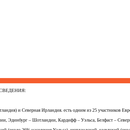
СВЕДЕНИЯ:
тландия) и Северная Ирландия. есть одним из 25 участников Ев
ии, Эдинбург – Шотландии, Кардифф – Уэльса, Белфаст – Севе
кий (около 26% населения Уэльса), шотландский, кельтский (око