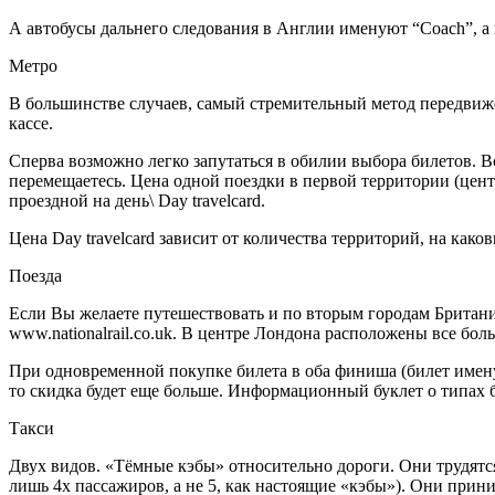
А автобусы дальнего следования в Англии именуют “Coach”, а 
Метро
В большинстве случаев, самый стремительный метод передвижени
кассе.
Сперва возможно легко запутаться в обилии выбора билетов. Вс
перемещаетесь. Цена одной поездки в первой территории (цент
проездной на день\ Day travelcard.
Цена Day travelcard зависит от количества территорий, на како
Поезда
Если Вы желаете путешествовать и по вторым городам Британии
www.nationalrail.co.uk. В центре Лондона расположены все больш
При одновременной покупке билета в оба финиша (билет именует
то скидка будет еще больше. Информационный буклет о типах б
Такси
Двух видов. «Тёмные кэбы» относительно дороги. Они трудятся 
лишь 4х пассажиров, а не 5, как настоящие «кэбы»). Они приним