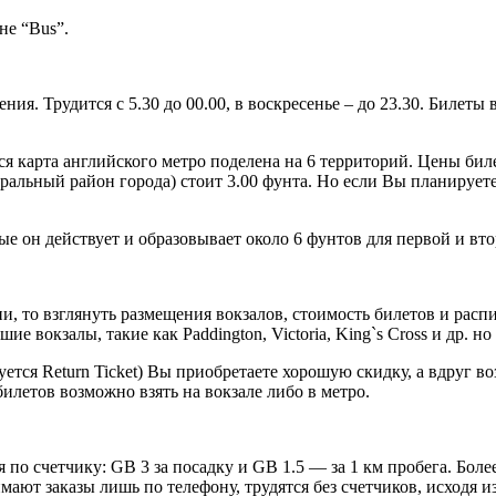
не “Bus”.
я. Трудится с 5.30 до 00.00, в воскресенье – до 23.30. Билеты
я карта английского метро поделена на 6 территорий. Цены биле
ральный район города) стоит 3.00 фунта. Но если Вы планирует
вые он действует и образовывает около 6 фунтов для первой и вт
, то взглянуть размещения вокзалов, стоимость билетов и распи
ие вокзалы, такие как Paddington, Victoria, King`s Cross и др. 
ся Return Ticket) Вы приобретаете хорошую скидку, а вдруг возв
илетов возможно взять на вокзале либо в метро.
по счетчику: GB 3 за посадку и GB 1.5 — за 1 км пробега. Боле
ают заказы лишь по телефону, трудятся без счетчиков, исходя из