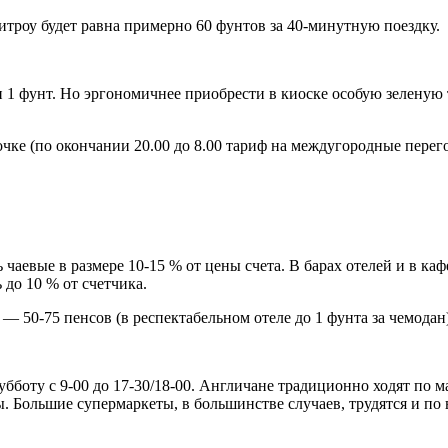
итроу будет равна примерно 60 фунтов за 40-минутную поездку.
 и 1 фунт. Но эргономичнее приобрести в киоске особую зелену
точке (по окончании 20.00 до 8.00 тариф на междугородные пер
ь чаевые в размере 10-15 % от цены счета. В барах отелей и в к
 до 10 % от счетчика.
50-75 пенсов (в респектабельном отеле до 1 фунта за чемодан).
бботу с 9-00 до 17-30/18-00. Англичане традиционно ходят по м
 Большие супермаркеты, в большинстве случаев, трудятся и по в