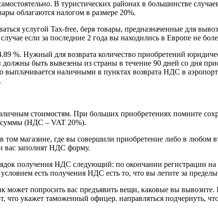
амостоятельно. В туристических районах в большинстве случае
вары облагаются налогом в размере 20%.
ваться услугой Tax-free, беря товары, предназначенные для выв
случае если за последние 2 года вы находились в Европе не боле
.89 %. Нужный для возврата количество приобретений юридичес
 должны быть вывезены из страны в течение 90 дней со дня при
ибо выплачивается наличными в пунктах возврата НДС в аэропор
.
зличным стоимостям. При больших приобретениях помните сохран
ть суммы (НДС – VAT 20%).
e в том магазине, где вы совершили приобретение либо в любо
и вас заполнят НДС форму.
ядок получения НДС следующий: по окончании регистрации на р
словием есть получения НДС есть то, что вы летите за пределы
к может попросить вас предъявить вещи, каковые вы вывозите.
, что укажет таможенный офицер. направляться подчернуть, чт