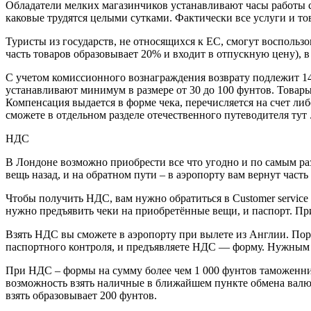
Обладатели мелких магазинчиков устанавливают часы работы с
каковые трудятся целыми сутками. Фактически все услуги и то
Туристы из государств, не относящихся к ЕС, смогут воспользо
часть товаров образовывает 20% и входит в отпускную цену), в 
С учетом комиссионного вознаграждения возврату подлежит 14
устанавливают минимум в размере от 30 до 100 фунтов. Товары
Компенсация выдается в форме чека, перечисляется на счет л
сможете в отдельном разделе отечественного путеводителя тут 
НДС
В Лондоне возможно приобрести все что угодно и по самым ра
вещь назад, и на обратном пути – в аэропорту вам вернут час
Чтобы получить НДС, вам нужно обратиться в Customer servic
нужно предъявить чеки на приобретённые вещи, и паспорт. Пр
Взять НДС вы сможете в аэропорту при вылете из Англии. Пор
паспортного контроля, и предъявляете НДС — форму. Нужным у
При НДС – формы на сумму более чем 1 000 фунтов таможенни
возможность взять наличные в ближайшем пункте обмена валют
взять образовывает 200 фунтов.