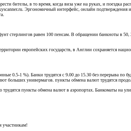
ести бителы, в то время, когда виза уже на руках, и поездка р
kyscanner.ru. Эргономичный интерфейс, онлайн подтверждения 
а.
 стерлингов равен 100 пенсам. В обращении банкноты в 50, 20, 
 территории европейских государств, в Англии сохраняется нац
ые 0.5-1 %). Банки трудятся с 9.00 до 15.30 без перерыва по бу
алют больших универмагов. пункты обмена валют трудятся прод
 трудятся пункты обмена валют в аэропортах. Банкоматы на ули
м участникам!