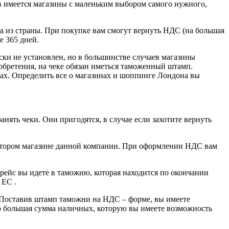
в имеется магазины с маленьким выбором самого нужного,
оза из страны. При покупке вам смогут вернуть НДС (на большая
е 365 дней.
ки не установлен, но в большинстве случаев магазины
обретения, на чеке обязан иметься таможенный штамп.
тах. Определить все о магазинах и шоппинге Лондона вы
ять чеки. Они пригодятся, в случае если захотите вернуть
м втором магазине данной компании. При оформлении НДС вам
ейс вы идете в таможню, которая находится по окончании
 ЕС .
 Поставив штамп таможни на НДС – форме, вы имеете
о большая сумма наличных, которую вы имеете возможность