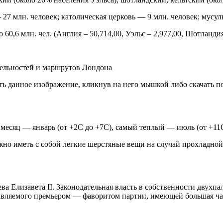
 27 млн. человек; католическая церковь — 9 млн. человек; мусул
60,6 млн. чел. (Англия – 50,714,00, Уэльс – 2,977,00, Шотландия
тельностей и маршрутов Лондона
ь данное изображение, кликнув на него мышкой либо скачать п
есяц — январь (от +2С до +7С), самый теплый — июль (от +11С
ужно иметь с собой легкие шерстяные вещи на случай прохладно
а Елизавета II. Законодательная власть в собственности двухпа
главляемого премьером — фаворитом партии, имеющей большая ча