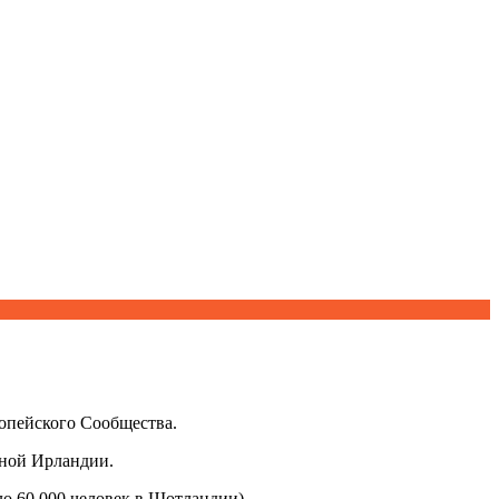
ропейского Сообщества.
рной Ирландии.
ло 60 000 человек в Шотландии).