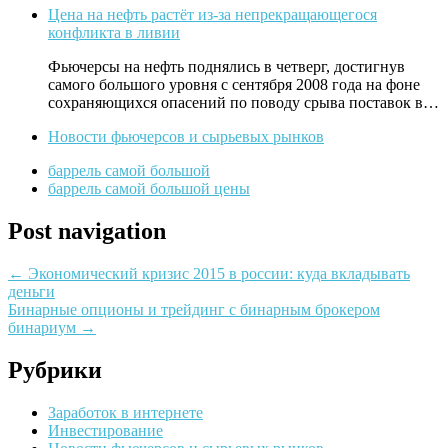
Цена на нефть растёт из-за непрекращающегося
конфликта в ливии
Фьючерсы на нефть поднялись в четверг, достигнув
самого большого уровня с сентября 2008 года на фоне
сохраняющихся опасений по поводу срыва поставок в…
Новости фьючерсов и сырьевых рынков
баррель самой большой
баррель самой большой цены
Post navigation
←
Экономический кризис 2015 в россии: куда вкладывать
деньги
Бинарные опционы и трейдинг с бинарным брокером
бинариум
→
Рубрики
Заработок в интернете
Инвестирование