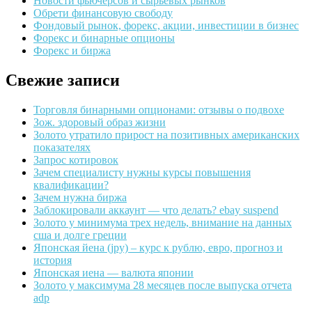
Новости фьючерсов и сырьевых рынков
Обрети финансовую свободу
Фондовый рынок, форекс, акции, инвестиции в бизнес
Форекс и бинарные опционы
Форекс и биржа
Свежие записи
Торговля бинарными опционами: отзывы о подвохе
Зож. здоровый образ жизни
Золото утратило прирост на позитивных американских
показателях
Запрос котировок
Зачем специалисту нужны курсы повышения
квалификации?
Зачем нужна биржа
Заблокировали аккаунт — что делать? ebay suspend
Золото у минимума трех недель, внимание на данных
сша и долге греции
Японская йена (jpy) – курс к рублю, евро, прогноз и
история
Японская иена — валюта японии
Золото у максимума 28 месяцев после выпуска отчета
adp