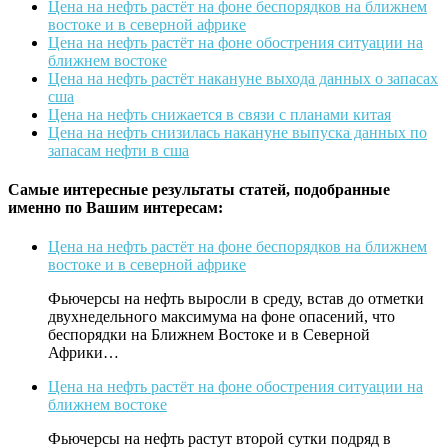
Цена на нефть растёт на фоне беспорядков на ближнем
востоке и в северной африке
Цена на нефть растёт на фоне обострения ситуации на
ближнем востоке
Цена на нефть растёт накануне выхода данных о запасах
сша
Цена на нефть снижается в связи с планами китая
Цена на нефть снизилась накануне выпуска данных по
запасам нефти в сша
Самые интересные результаты статей, подобранные
именно по Вашим интересам:
Цена на нефть растёт на фоне беспорядков на ближнем
востоке и в северной африке
Фьючерсы на нефть выросли в среду, встав до отметки
двухнедельного максимума на фоне опасений, что
беспорядки на Ближнем Востоке и в Северной
Африки…
Цена на нефть растёт на фоне обострения ситуации на
ближнем востоке
Фьючерсы на нефть растут второй сутки подряд в