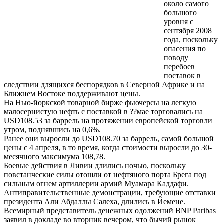
около самого
большого
уровня с
сентября 2008
года, поскольку
опасения по
поводу
перебоев
поставок в
следствии длящихся беспорядков в Северной Африке и на
Ближнем Востоке поддерживают цены.
На Нью-йоркской товарной бирже фьючерсы на легкую
малосернистую нефть с поставкой в ??мае торговались на
USD108.53 за баррель на протяжении европейской торговли
утром, поднявшись на 0,6%.
Ранее они выросли до USD108.70 за баррель, самой большой
цены с 4 апреля, в то время, когда стоимости выросли до 30-
месячного максимума 108,78.
Боевые действия в Ливии длились ночью, поскольку
повстанческие силы отошли от нефтяного порта Брега под
сильным огнем артиллерии армий Муамара Каддафи.
Антиправительственные демонстрации, требующие отставки
президента Али Абдаллы Салеха, длились в Йемене.
Всемирный представитель денежных одолжений BNP Paribas
заявил в докладе во вторник вечером, что бычий рынок