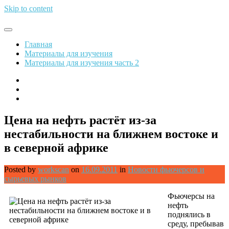
Skip to content
Обрети финансовую свободу
Главная
Материалы для изучения
Материалы для изучения часть 2
Цена на нефть растёт из-за
нестабильности на ближнем востоке и
в северной африке
Posted by
workscan
on
16.09.2011
in
Новости фьючерсов и
сырьевых рынков
Фьючерсы на
нефть
поднялись в
среду, пребывав