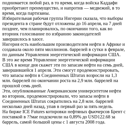
поднимается любой раз, в то время, когда войска Каддафи
приобретают преимущество, и напротив — медвежий, в то
время, когда партизаны.
Избирательная рабочая группа Нигерии сказала, что выборы
президента в стране будут отложены до 16 апреля, на 7 дней
позднее, чем планировалось, по окончании того, как во
вторник голосование по избранию законодателей
завершилось в хаосе.
Нигерия есть наибольшим производителем нефти в Африке и
создавала около пяти миллионов.
баррелей в сутки в феврале,
по данным Управления энергетической информации США.
В это же время Управление энергетической информации
США в конце дня скажет эти по запасам нефти на семь дней,
завершившейся 1 апреля. Эти смогут продемонстрировать,
что запасы нефти в Соединенных Штатах возросли на 1,3
млн. баррелей по окончании роста на 2,9 млн. баррелей на
прошлой семь дней.
Эти, опубликованные Американским университетом нефти
во вторник, продемонстрировали, что запасы нефти в
Соединенных Штатах сократились на 2,8 млн. баррелей
несколько дней назад, упав в первый раз за пять недель.
На бирже ICE Futures котировки нефтяных фьючерсов Брент с
поставкой в ??мае подскочили на 0,89% до USD122.68 за
баррель, самой большой цены с 1 августа 2008 года.