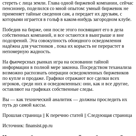
стереть с лица земли. Глава одной биржевой компании, сейчас
пенсионер, поделился со мной опытом: умный биржевик не
применяет тайные сведения сам, а передает их друзьям, с
которыми играется в гольф в каком-нибудь загородном клубе.
Победив на бирже, они после этого посвящают его в дела
собственных компаний, и все остаются в выигрыше и вне
подозрений. Эта совокупность обоюдного осведомления
надёжна для участников , пока их корысть не перерастет в
непомерную жадность.
На фьючерсных рынках игра на основании тайной
информации в полной мере законна. Посредством теханализа
возможно распознать операции осведомленных биржевиков
по купле и продаже. Графики отражают все сделки всех
игроков, среди них и осведомленных: они, как и все другие,
оставляют на графиках собственные следы.
Вы — как технический аналитик — должны проследить их
путь до самой кассы.
Прошлая страница || К перечню статей || Следующая страница
Источник: finansist.pp.ru