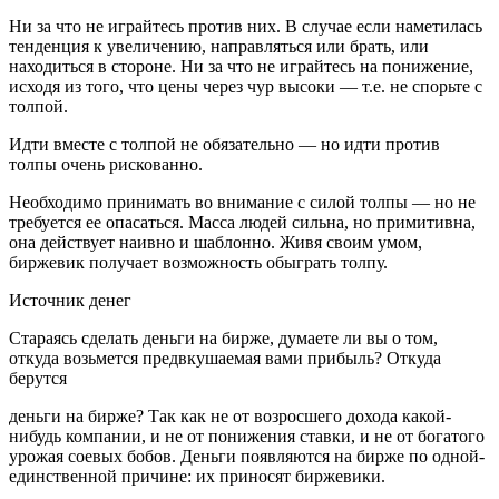
Ни за что не играйтесь против них. В случае если наметилась
тенденция к увеличению, направляться или брать, или
находиться в стороне. Ни за что не играйтесь на понижение,
исходя из того, что цены через чур высоки — т.е. не спорьте с
толпой.
Идти вместе с толпой не обязательно — но идти против
толпы очень рискованно.
Необходимо принимать во внимание с силой толпы — но не
требуется ее опасаться. Масса людей сильна, но примитивна,
она действует наивно и шаблонно. Живя своим умом,
биржевик получает возможность обыграть толпу.
Источник денег
Стараясь сделать деньги на бирже, думаете ли вы о том,
откуда возьмется предвкушаемая вами прибыль? Откуда
берутся
деньги на бирже? Так как не от возросшего дохода какой-
нибудь компании, и не от понижения ставки, и не от богатого
урожая соевых бобов. Деньги появляются на бирже по одной-
единственной причине: их приносят биржевики.