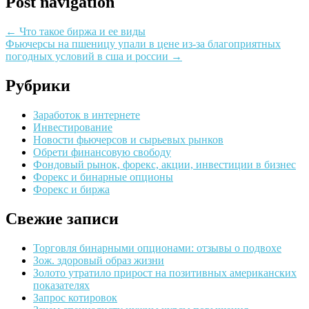
Post navigation
←
Что такое биржа и ее виды
Фьючерсы на пшеницу упали в цене из-за благоприятных
погодных условий в сша и россии
→
Рубрики
Заработок в интернете
Инвестирование
Новости фьючерсов и сырьевых рынков
Обрети финансовую свободу
Фондовый рынок, форекс, акции, инвестиции в бизнес
Форекс и бинарные опционы
Форекс и биржа
Свежие записи
Торговля бинарными опционами: отзывы о подвохе
Зож. здоровый образ жизни
Золото утратило прирост на позитивных американских
показателях
Запрос котировок