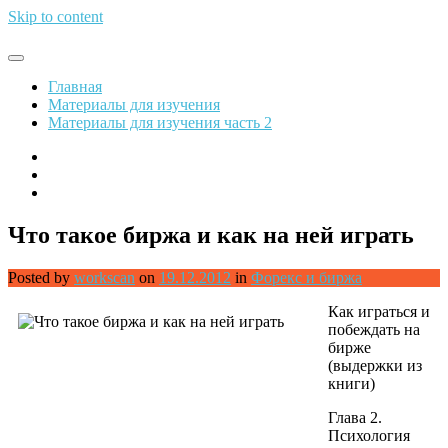
Skip to content
Обрети финансовую свободу
Главная
Материалы для изучения
Материалы для изучения часть 2
Что такое биржа и как на ней играть
Posted by
workscan
on
19.12.2012
in
Форекс и биржа
Как играться и
побеждать на
бирже
(выдержки из
книги)
Глава 2.
Психология