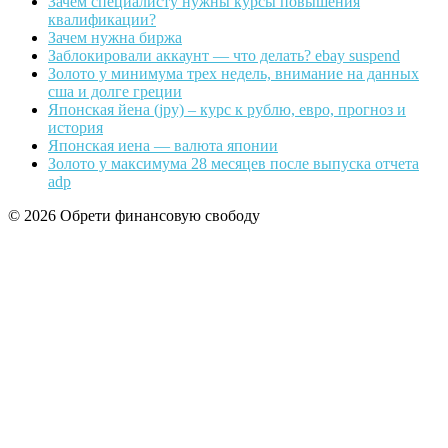
Зачем специалисту нужны курсы повышения
квалификации?
Зачем нужна биржа
Заблокировали аккаунт — что делать? ebay suspend
Золото у минимума трех недель, внимание на данных
сша и долге греции
Японская йена (jpy) – курс к рублю, евро, прогноз и
история
Японская иена — валюта японии
Золото у максимума 28 месяцев после выпуска отчета
adp
© 2026 Обрети финансовую свободу