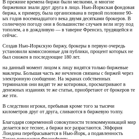
В прежние времена биржи были мелкими, и многие
биржевики знали друг друга в лицо. Нью-Йоркская фондовая
биржа, к примеру, была организована в первой половине 90-
ых годов восемнадцатого века двумя десятками брокеров. В
солнечную погоду они в большинстве случаев вели игру под
тополем, а в дождливую — в таверне Френсиз, трудящейся и
сейчас.
Создав Нью-Иоркскую биржу, брокеры в первую очередь
установили комиссионные для публики, процент которых не
был снижен в последующие 180 лет.
на данный момент лицом к лицу видятся только биржевые
маклеры. Большая часть же нечленов связаны с биржей через
электронную сообщение. На экранах собственных
терминалов они видят те же котировки, просматривают в
денежных изданиях те же статьи, приобретают от брокеров те
же эти.
В следствии игроки, пребывав кроме того за тысячи
километров друг от друга, сливаются в биржевую толпу.
Благодаря современной совокупности телекоммуникаций мир
делается все теснее, а биржи все разрастаются. Эйфория
Лондона перебрасывается в Нью-Йорк, а подавленность
Токио передастся Франкфурту.