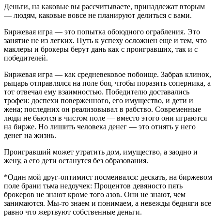
Деньги, на каковые вы рассчитываете, принадлежат вторым
— людям, каковые вовсе не планируют делиться с вами.
Биржевая игра — это попытка обоюдного ограбления. Это
занятие не из легких. Путь к успеху осложнен еще и тем, что
маклеры и брокеры берут дань как с проигравших, так и с
победителей.
Биржевая игра — как средневековое побоище. Забрав клинок,
рыцарь отправлялся на поле боя, чтобы поразить соперника, а
тот отвечал ему взаимностью. Победителю доставались
трофеи: доспехи поверженного, его имущество, и дети и
жена; последних он реализовывал в рабство. Современные
люди не бьются в чистом поле — вместо этого они играются
на бирже. Но лишить человека денег — это отнять у него
денег на жизнь.
Проигравший может утратить дом, имущество, а заодно и
жену, а его дети останутся без образования.
*Один мой друг-оптимист посмеивался: дескать, на биржевом
поле брани тьма недоучек: Процентов девяносто пять
брокеров не знают кроме того азов. Они не знают, чем
занимаются. Мы-то знаем и понимаем, а невежды бедняги все
равно что жертвуют собственные деньги.