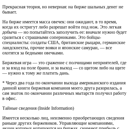
Прекрасная теория, но неверная: на бирже шальных денег не
бывает.
На бирже имеется масса овечек: они ожидают, в то время,
когда их остригут либо разрешат войти под нож. Это легкая
добыча — но попытайтесь заполучить ее: вначале нужно будет
сразиться с страшными соперниками. Это бойцы-
специалисты: солдаты США, британские рыцари, германские
ландскнехты, прочие вояки и японские самураи, — все
охотятся за бедными овечками.
Биржевая игра — это сражение с полчищами неприятелей, где
и за вход на поле брани, и за выход — со щитом либо на щите
— нужно к тому же платить дань.
* Через два года по окончании выхода американского издания
данной книги биржевая компания моего друга разорилась, а
сам знаток по окончании различных мытарств получил работу
в офис.
Тайные сведения (Inside Information)
Имеется несколько лиц, неизменно приобретающих сведения
раньше других биржевиков. Управляющие компаниями,
акции которых котируются на биржах, снимают прибыль с