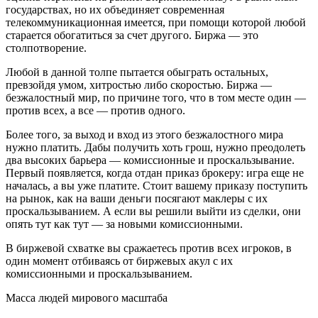
государствах, но их объединяет современная
телекоммуникационная имеется, при помощи которой любой
старается обогатиться за счет другого. Биржа — это
столпотворение.
Любой в данной толпе пытается обыграть остальных,
превзойдя умом, хитростью либо скоростью. Биржа —
безжалостный мир, по причине того, что в том месте один —
против всех, а все — против одного.
Более того, за выход и вход из этого безжалостного мира
нужно платить.
Дабы получить хоть грош, нужно преодолеть
два высоких барьера — комиссионные и проскальзывание.
Первый появляется, когда отдан приказ брокеру: игра еще не
началась, а вы уже платите. Стоит вашему приказу поступить
на рынок, как на ваши деньги посягают маклеры с их
проскальзыванием. А если вы решили выйти из сделки, они
опять тут как тут — за новыми комиссионными.
В биржевой схватке вы сражаетесь против всех игроков, в
один момент отбиваясь от биржевых акул с их
комиссионными и проскальзыванием.
Масса людей мирового масштаба