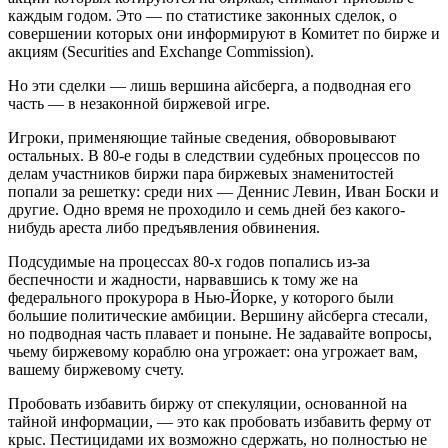
каждым годом. Это — по статистике законных сделок, о
совершении которых они информируют в Комитет по бирже и
акциям (Securities and Exchange Commission).
Но эти сделки — лишь вершина айсберга, а подводная его
часть — в незаконной биржевой игре.
Игроки, применяющие тайные сведения, обворовывают
остальных. В 80-е годы в следствии судебных процессов по
делам участников биржи пара биржевых знаменитостей
попали за решетку: среди них — Деннис Левин, Иван Боски и
другие. Одно время не проходило и семь дней без какого-
нибудь ареста либо предъявления обвинения.
Подсудимые на процессах 80-х годов попались из-за
беспечности и жадности, нарвавшись к тому же на
федерального прокурора в Нью-Йорке, у которого были
большие политические амбиции. Вершину айсберга стесали,
но подводная часть плавает и поныне. Не задавайте вопросы,
чьему биржевому кораблю она угрожает: она угрожает вам,
вашему биржевому счету.
Пробовать избавить биржу от спекуляции, основанной на
тайной информации, — это как пробовать избавить ферму от
крыс. Пестицидами их возможно сдержать, но полностью не