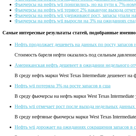
Фьючерсы на нефть wti понизились, но на пути к 7%-ном
Фьючерсы на нефть wti теряют 2% накануне выхода отчета
Фьючерсы на нефть wti удерживают рост, запасы упали на
Фьючерсы на нефть wti выросли на 3% на ожиданиях спа
Самые интересные результаты статей, подобранные именно
Нефть продолжает дешеветь на данных по росту запасов 
Стоимость бареля нефти оказались под сильным давление
Американская нефть дешевеет в ожидании недельного отч
В среду нефть марки West Texas Intermediate дешевеет н
Нефть wti потеряла 3% на росте запасов в сша
В среду фьючерсы на нефть марки West Texas Intermediat
Нефть wti отмечает рост после выхода недельных данных
В среду нефтяные фьючерсы марки West Texas Intermediat
Нефть wti дорожает на ожиданиях сокращения запасов в 