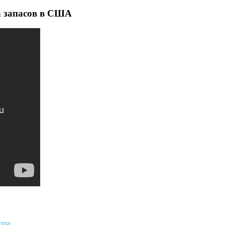
а запасов в США
сша