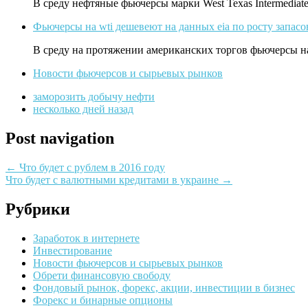
В среду нефтяные фьючерсы марки West Texas Intermediat
Фьючерсы на wti дешевеют на данных eia по росту запасо
В среду на протяжении американских торгов фьючерсы на 
Новости фьючерсов и сырьевых рынков
заморозить добычу нефти
несколько дней назад
Post navigation
←
Что будет с рублем в 2016 году
Что будет с валютными кредитами в украине
→
Рубрики
Заработок в интернете
Инвестирование
Новости фьючерсов и сырьевых рынков
Обрети финансовую свободу
Фондовый рынок, форекс, акции, инвестиции в бизнес
Форекс и бинарные опционы