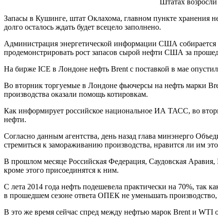
Штатах возросли 
Запасы в Кушинге, штат Оклахома, главном пункте хранения не
долго осталось ждать будет всецело заполнено.
Администрация энергетической информации США собирается вы
продемонстрировать рост запасов сырой нефти США за прошед
На бирже ICE в Лондоне нефть Brent с поставкой в мае опустилас
Во вторник торгуемые в Лондоне фьючерсы на нефть марки Bre
производства оказали помощь котировкам.
Как информирует российское национальное ИА ТАСС, во вторн
нефти.
Согласно данным агентства, день назад глава минэнерго Объе
стремиться к замораживанию производства, нравится ли им это
В прошлом месяце Российская Федерация, Саудовская Аравия, К
кроме этого присоединятся к ним.
С лета 2014 года нефть подешевела практически на 70%, так 
в прошедшем сезоне ответа ОПЕК не уменьшать производство,
В это же время сейчас спред между нефтью марок Brent и WTI о