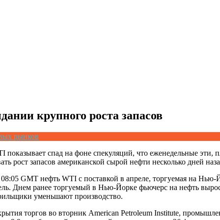
дании крупного роста запасов
евых рынков
I показывает спад на фоне спекуляций, что еженедельные эти, 
ть рост запасов американской сырой нефти несколько дней наз
08:05 GMT нефть WTI с поставкой в апреле, торгуемая на Нью-Й
рель. Днем ранее торгуемый в Нью-Йорке фьючерс на нефть вырос 
рильщики уменьшают производство.
рытия торгов во вторник American Petroleum Institute, промышл