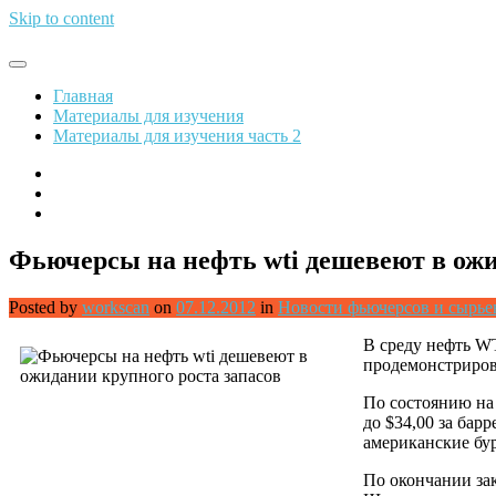
Skip to content
Обрети финансовую свободу
Главная
Материалы для изучения
Материалы для изучения часть 2
Фьючерсы на нефть wti дешевеют в ожи
Posted by
workscan
on
07.12.2012
in
Новости фьючерсов и сырь
В среду нефть WT
продемонстрирова
По состоянию на 
до $34,00 за бар
американские бу
По окончании зак