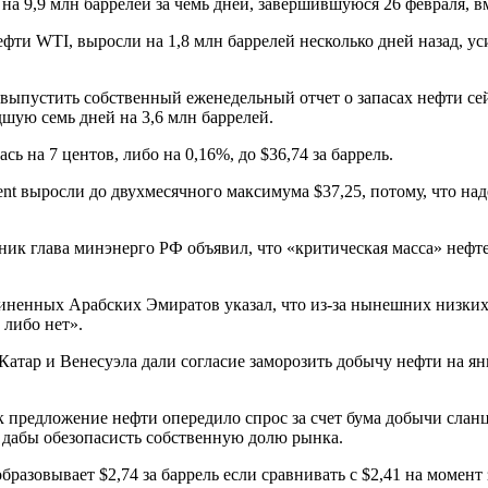
на 9,9 млн баррелей за чемь дней, завершившуюся 26 февраля, в
фти WTI, выросли на 1,8 млн баррелей несколько дней назад, ус
пустить собственный еженедельный отчет о запасах нефти сейч
шую семь дней на 3,6 млн баррелей.
ь на 7 центов, либо на 0,16%, до $36,74 за баррель.
nt выросли до двухмесячного максимума $37,25, потому, что н
ик глава минэнерго РФ объявил, что «критическая масса» нефт
диненных Арабских Эмиратов указал, что из-за нынешних низки
 либо нет».
атар и Венесуэла дали согласие заморозить добычу нефти на ян
как предложение нефти опередило спрос за счет бума добычи сл
 дабы обезопасисть собственную долю рынка.
бразовывает $2,74 за баррель если сравнивать с $2,41 на момен