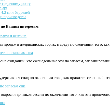
у годичному росту
 api
 4,2 млн баррелей
да производства
 по Вашим интересам:
нефти и бензина
м продаж в американских торгах в среду по окончании того, ка
ета по запасам сша
а фоне ожиданий, что еженедельные эти по запасам, запланиров
e удерживают спад по окончании того, как правительственный о
 по запасам сша
e выросли до пиков сессии по окончании того, как эти продемон
сша