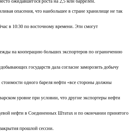
место ожидавшегося роста на 2,5 млн баррелей.
иливая опасения, что наибольшее в стране хранилище не так
ас в 10:30 по восточному времени. Эти смогут
адежды на кооперацию больших экспортеров по ограничению
едобывающих государств дала согласие заморозить добычу
х стоимости одного бареля нефти «все стороны должны
варском уровне при условии, что другие экспортеры нефти
анцевой нефти в Соединенных Штатах и по окончании принятого
т закрытия прошлой сессии.