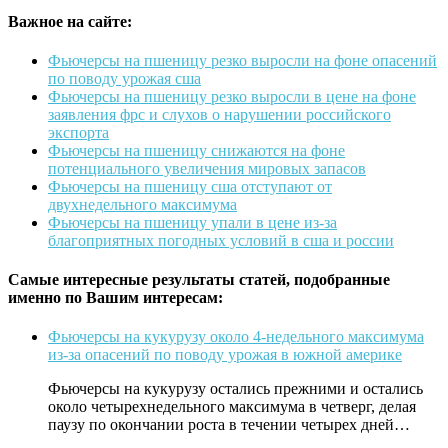
Важное на сайте:
Фьючерсы на пшеницу резко выросли на фоне опасений
по поводу урожая сша
Фьючерсы на пшеницу резко выросли в цене на фоне
заявления фрс и слухов о нарушении российского
экспорта
Фьючерсы на пшеницу снижаются на фоне
потенциального увеличения мировых запасов
Фьючерсы на пшеницу сша отступают от
двухнедельного максимума
Фьючерсы на пшеницу упали в цене из-за
благоприятных погодных условий в сша и россии
Самые интересные результаты статей, подобранные
именно по Вашим интересам:
Фьючерсы на кукурузу около 4-недельного максимума
из-за опасений по поводу урожая в южной америке
Фьючерсы на кукурузу остались прежними и остались
около четырехнедельного максимума в четверг, делая
паузу по окончании роста в течении четырех дней…