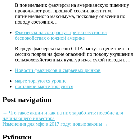
В понедельник фьючерсы на американскую пшеницу
продолжают рост прошлой сессии, достигнув
пятинедельного максимума, поскольку опасения по
поводу состояния…
Фьючерсы на сою растут третью сессию на
беспокойствах о южной америке
В среду фьючерсы на сою США растут в цене третью
сессию подряд на фоне опасений по поводу ухудшения
сельскохозяйственных культур из-за сухой погоды в…
Новости фьючерсов и сырьевых рынков
марте торгуются уровне
поставкой марте торгуются
Post navigation
←
Что такое акции и как на них заработать: пособие для
начинающего инвестора
Изменения для мфо в 2017 году: новые законы
→
Рубрики