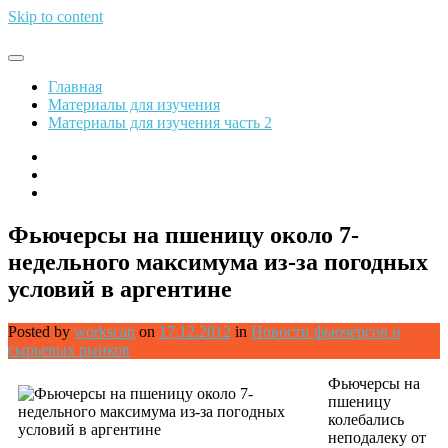
Skip to content
Обрети финансовую свободу
Главная
Материалы для изучения
Материалы для изучения часть 2
Фьючерсы на пшеницу около 7-
недельного максимума из-за погодных
условий в аргентине
Posted by
workscan
on
17.12.2012
in
Новости фьючерсов и
сырьевых рынков
Фьючерсы на
пшеницу
колебались
неподалеку от