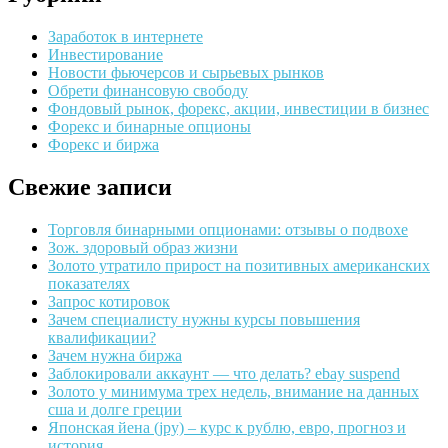
Заработок в интернете
Инвестирование
Новости фьючерсов и сырьевых рынков
Обрети финансовую свободу
Фондовый рынок, форекс, акции, инвестиции в бизнес
Форекс и бинарные опционы
Форекс и биржа
Свежие записи
Торговля бинарными опционами: отзывы о подвохе
Зож. здоровый образ жизни
Золото утратило прирост на позитивных американских
показателях
Запрос котировок
Зачем специалисту нужны курсы повышения
квалификации?
Зачем нужна биржа
Заблокировали аккаунт — что делать? ebay suspend
Золото у минимума трех недель, внимание на данных
сша и долге греции
Японская йена (jpy) – курс к рублю, евро, прогноз и
история