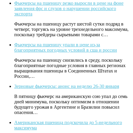
Фьючерсы на пшеницу резко выросли в цене на фоне
заявления фрс и слухов о нарушении российского
экспорта
Фьючерсы на пшеницу растут шестой сутки подряд в
четверг, торгуясь на уровне трехнедельного максимума,
поскольку трейдеры сырьевыми товарами с…
Фьючерсы на пшеницу упали в цене из-за
благоприятных погодных условий в сша и россии
Фьючерсы на пшеницу снизились в среду, поскольку
благоприятные погодные условия в главных регионах
выращивания пшеницы в Соединенных Штатах и
России,…
Зерновые фьючерсы: анонс на неделю 26-30 января
В пятницу фьючерс на американскую сою упал до семь
дней минимума, поскольку оптимизм в отношении
будущего урожая в Аргентине и Бразилии повысил
опасения…
Американская пшеница подскочила до 5-недельного
максимума