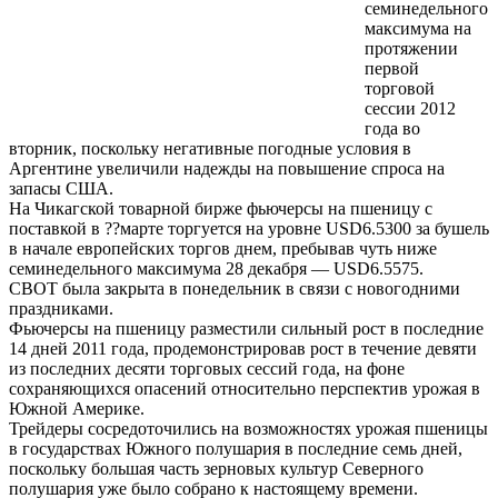
семинедельного
максимума на
протяжении
первой
торговой
сессии 2012
года во
вторник, поскольку негативные погодные условия в
Аргентине увеличили надежды на повышение спроса на
запасы США.
На Чикагской товарной бирже фьючерсы на пшеницу с
поставкой в ??марте торгуется на уровне USD6.5300 за бушель
в начале европейских торгов днем, пребывав чуть ниже
семинедельного максимума 28 декабря — USD6.5575.
CBOT была закрыта в понедельник в связи с новогодними
праздниками.
Фьючерсы на пшеницу разместили сильный рост в последние
14 дней 2011 года, продемонстрировав рост в течение девяти
из последних десяти торговых сессий года, на фоне
сохраняющихся опасений относительно перспектив урожая в
Южной Америке.
Трейдеры сосредоточились на возможностях урожая пшеницы
в государствах Южного полушария в последние семь дней,
поскольку большая часть зерновых культур Северного
полушария уже было собрано к настоящему времени.