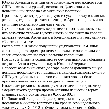
Южная Америка есть главным соперником для экспортеров
США и меньший урожай, возможно, будет означать
повышенный спрос на американские поставки.
Прогнозы демонстрируют жаркую и сухую погоду в главных
регионах, где произрастает пшеница в Аргентине, пятый по
величине экспортер культуры в мире.
Сухие погодные условия, вероятнее, снизят влажность земли,
что возможно угрожает урожайности и повлияет на уровень
качества урожая.
Аргентина, в большинстве случаев, начинает
сбор зерна в марте.
Разгар лета в Южном полушарии усугубляется Ла-Нинья,
явление, при котором тропические воды Тихого океана со
своей стороны становятся необычно холодными.
Погода Ла-Нинья в большинстве случаев приносит обильные
осадки в Азии и сухую погоду в Южной Америке.
Слабость аммериканского доллара оказала дополнительную
помощь, поскольку это повышает привлекательность культур
США у зарубежных клиентов совершает товары более
привлекательными в качестве другой инвестиции.
Индекс американского доллара, что отслеживает динамику
американского доллара против корзины из шести вторых
главных валют, сократился на 0,5% до 80,17.
На Чикагской товарной бирже фьючерсы на кукурузу с
поставкой в ??марте торгуются на уровне семинедельного
максимума USD6.4712 за бушель, тогда как соевые бобы с