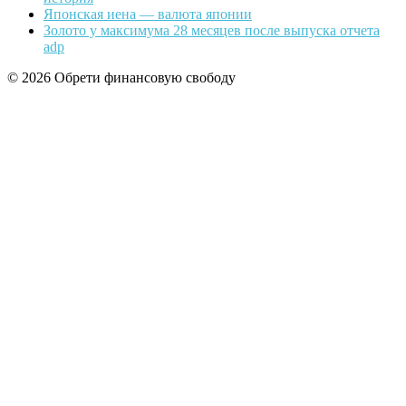
Японская иена — валюта японии
Золото у максимума 28 месяцев после выпуска отчета
adp
© 2026 Обрети финансовую свободу