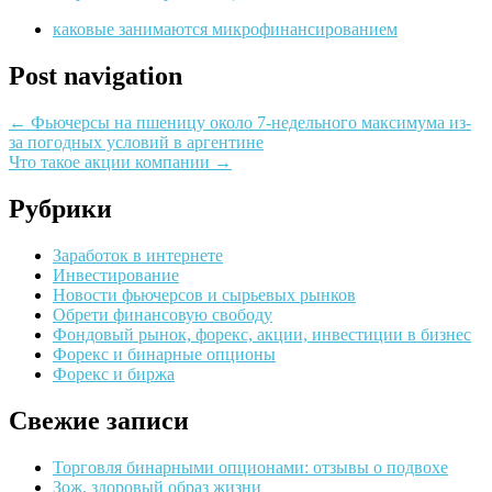
каковые занимаются микрофинансированием
Post navigation
←
Фьючерсы на пшеницу около 7-недельного максимума из-
за погодных условий в аргентине
Что такое акции компании
→
Рубрики
Заработок в интернете
Инвестирование
Новости фьючерсов и сырьевых рынков
Обрети финансовую свободу
Фондовый рынок, форекс, акции, инвестиции в бизнес
Форекс и бинарные опционы
Форекс и биржа
Свежие записи
Торговля бинарными опционами: отзывы о подвохе
Зож. здоровый образ жизни