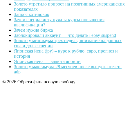
Золото утратило прирост на позитивных американских
показателях
Запрос котировок
Зачем специалисту нужны курсы повышения
квалификации?
Зачем нужна биржа
Заблокировали аккаунт — что делать? ebay suspend
Золото у минимума трех недель, внимание на данных
сша и долге греции
Японская йена (jpy) – курс к рублю, евро, прогноз и
история
Японская иена — валюта японии
Золото у максимума 28 месяцев после выпуска отчета
adp
© 2026 Обрети финансовую свободу