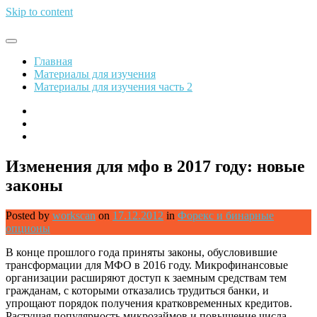
Skip to content
Обрети финансовую свободу
Главная
Материалы для изучения
Материалы для изучения часть 2
Изменения для мфо в 2017 году: новые
законы
Posted by
workscan
on
17.12.2012
in
Форекс и бинарные
опционы
В конце прошлого года приняты законы, обусловившие
трансформации для МФО в 2016 году. Микрофинансовые
организации расширяют доступ к заемным средствам тем
гражданам, с которыми отказались трудиться банки, и
упрощают порядок получения кратковременных кредитов.
Растущая популярность микрозаймов и повышение числа