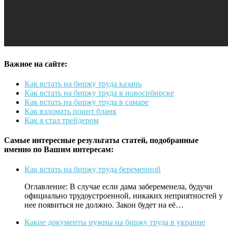
Важное на сайте:
Как встать на биржу труда казань
Как встать на биржу труда в новосибирске
Как встать на биржу труда в самаре
Как взломать поинт бланк
Как я стал трейдером
Самые интересные результаты статей, подобранные
именно по Вашим интересам:
Как встать на биржу труда беременной
Оглавление: В случае если дама забеременела, будучи
официально трудоустроенной, никаких неприятностей у
нее появиться не должно. Закон будет на её…
Какие документы нужны на биржу труда в украине