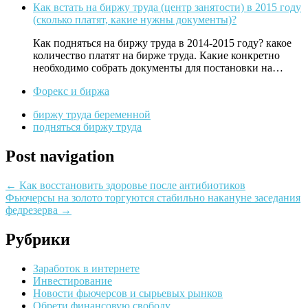
Как встать на биржу труда (центр занятости) в 2015 году
(сколько платят, какие нужны документы)?
Как подняться на биржу труда в 2014-2015 году? какое
количество платят на бирже труда. Какие конкретно
необходимо собрать документы для постановки на…
Форекс и биржа
биржу труда беременной
подняться биржу труда
Post navigation
←
Как восстановить здоровье после антибиотиков
Фьючерсы на золото торгуются стабильно накануне заседания
федрезерва
→
Рубрики
Заработок в интернете
Инвестирование
Новости фьючерсов и сырьевых рынков
Обрети финансовую свободу