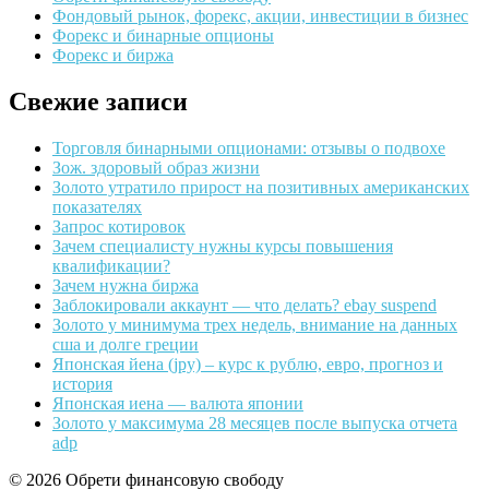
Фондовый рынок, форекс, акции, инвестиции в бизнес
Форекс и бинарные опционы
Форекс и биржа
Свежие записи
Торговля бинарными опционами: отзывы о подвохе
Зож. здоровый образ жизни
Золото утратило прирост на позитивных американских
показателях
Запрос котировок
Зачем специалисту нужны курсы повышения
квалификации?
Зачем нужна биржа
Заблокировали аккаунт — что делать? ebay suspend
Золото у минимума трех недель, внимание на данных
сша и долге греции
Японская йена (jpy) – курс к рублю, евро, прогноз и
история
Японская иена — валюта японии
Золото у максимума 28 месяцев после выпуска отчета
adp
© 2026 Обрети финансовую свободу