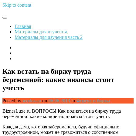
Skip to content
Обрети финансовую свободу
Главная
Материалы для изучения
Материалы для изучения часть 2
Как встать на биржу труда
беременной: какие нюансы стоит
учесть
Posted by
workscan
on
06.06.2013
in
Форекс и биржа
BiznesLuxe.ru ВОПРОСЫ Как подняться на биржу труда
беременной: какие конкретно нюансы стоит учесть
Каждая дама, которая забеременела, будучи официально
трудоустроенной, может не тревожиться о собственном