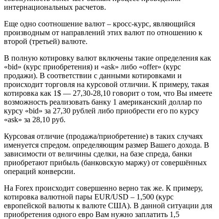
интернациональных расчетов.
Еще одно соотношение валют – кросс-курс, являющийся
производным от направлений этих валют по отношению к
второй (третьей) валюте.
В полную котировку валют включены такие определения как
«bid» (курс приобретения) и «ask» либо «offer» (курс
продажи). В соответствии с данными котировками и
происходит торговля на курсовой отличии. К примеру, такая
котировка как 1$ — 27,30-28,10 говорит о том, что Вы имеете
возможность реализовать банку 1 американский доллар по
курсу «bid» за 27,30 рублей либо приобрести его по курсу
«ask» за 28,10 руб.
Курсовая отличие (продажа/приобретение) в таких случаях
именуется спредом. определяющим размер Вашего дохода. В
зависимости от величины сделки, на базе спреда, банки
приобретают прибыль (банковскую маржу) от совершённых
операций конверсии.
На Forex происходит совершенно верно так же. К примеру,
котировка валютной пары EUR/USD – 1,500 (курс
европейской валюты к валюте США). В данной ситуации для
приобретения одного евро Вам нужно заплатить 1,5