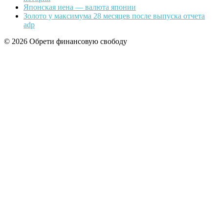
Японская иена — валюта японии
Золото у максимума 28 месяцев после выпуска отчета
adp
© 2026 Обрети финансовую свободу