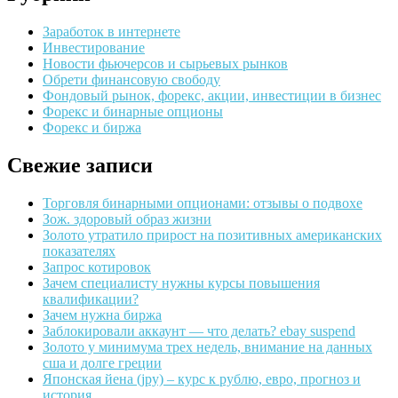
Заработок в интернете
Инвестирование
Новости фьючерсов и сырьевых рынков
Обрети финансовую свободу
Фондовый рынок, форекс, акции, инвестиции в бизнес
Форекс и бинарные опционы
Форекс и биржа
Свежие записи
Торговля бинарными опционами: отзывы о подвохе
Зож. здоровый образ жизни
Золото утратило прирост на позитивных американских
показателях
Запрос котировок
Зачем специалисту нужны курсы повышения
квалификации?
Зачем нужна биржа
Заблокировали аккаунт — что делать? ebay suspend
Золото у минимума трех недель, внимание на данных
сша и долге греции
Японская йена (jpy) – курс к рублю, евро, прогноз и
история