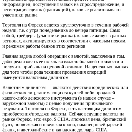
информацией, поступления заявок на спрос/предложение, и
регистрация сделок (трансакций), каковые реализовывают
участники рынка.
Торговля на Форекс ведется круглосуточно в течении рабочей
недели, т.е. с утра понедельника до вечера пятницы. Само
собой, трейдеры (участники рынка). каковые живут в разных
регионах, активизируются в соответствии с часовым поясам,
и режимам работы банков этих регионов.
Главная задача любой операции с валютой, заключена в том,
дабы реализовать ее по как возможно большей стоимости и
получить прибыль на ценовой отличии.
На денежных рынках
для того чтобы рода техники проведения операций
именуются валютным дилингом.
Валютным дилингом — являются действия юридических или
физических лиц, занимающихся куплей либо продажей
какого-либо денежного инструмента (в нашем случае –
зарубежной валюты) с целью получения прибыльного
результата. Торговля на Форекс, есть настоящим дилингом
приобретения/продажи валюты. Сейчас ведущие валюты на
рынке Форекс, это: евро, $ CША. японская иена, британский
фунт, норвежская и шведская крона, наконец швейцарский
франк, и австралийские и канадские доллары США.