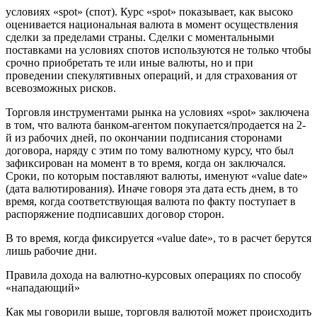
условиях «spot» (спот). Курс «spot» показывает, как высоко
оценивается национальная валюта в момент осуществления
сделки за пределами страны. Сделки с моментальными
поставками на условиях спотов используются не только чтобы
срочно приобретать те или иные валюты, но и при
проведении спекулятивных операций, и для страхования от
всевозможных рисков.
Торговля инструментами рынка на условиях «spot» заключена
в том, что валюта банком-агентом покупается/продается на 2-
й из рабочих дней, по окончании подписания сторонами
договора, наряду с этим по тому валютному курсу, что был
зафиксирован на момент в то время, когда он заключался.
Сроки, по которым поставляют валюты, именуют «value date»
(дата валютирования). Иначе говоря эта дата есть днем, в то
время, когда соответствующая валюта по факту поступает в
распоряжение подписавших договор сторон.
В то время, когда фиксируется «value date», то в расчет берутся
лишь рабочие дни.
Правила дохода на валютно-курсовых операциях по способу
«нападающий»
Как мы говорили выше, торговля валютой может происходить