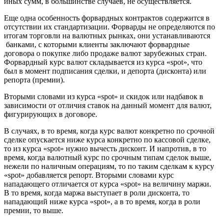
иных сумм, в большинстве случаев, не осуществляется.
Еще одна особенность форвардных контрактов содержится в
отсутствии их стандартизации. Форварды не определяются по
итогам торговли на валютных рынках, они устанавливаются
банками, с которыми клиенты заключают форвардные
договора о покупке либо продаже валют зарубежных стран.
Форвардный курс валют складывается из курса «spot», что
был в момент подписания сделки, и депорта (дисконта) или
репорта (премии).
Вторыми словами из курса «spot» и скидок или надбавок в
зависимости от отличия ставок на данный момент для валют,
фигурирующих в договоре.
В случаях, в то время, когда курс валют конкретно по срочной
сделке опускается ниже курса конкретно по кассовой сделке,
то из курса «spot» нужно вычесть дисконт. И напротив, в то
время, когда валютный курс по срочным типам сделок выше,
нежели по наличным операциям, то по таким сделкам к курсу
«spot» добавляется репорт. Вторыми словами курс
нападающего отличается от курса «spot» на величину маржи.
В то время, когда маржа выступает в роли дисконта, то
нападающий ниже курса «spot», а в то время, когда в роли
премии, то выше.