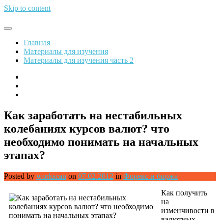
Skip to content
Обрети финансовую свободу
Главная
Материалы для изучения
Материалы для изучения часть 2
Как заработать на нестабильных
колебаниях курсов валют? что
необходимо понимать на начальных
этапах?
Posted by
workscan
on
07.02.2012
in
Форекс и биржа
Как получить
на
изменчивости в
валютных