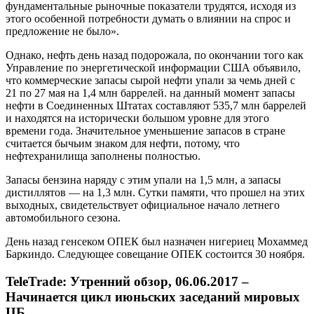
фундаментальные рыночные показатели трудятся, исходя из
этого особенной потребности думать о влиянии на спрос и
предложение не было».
Однако, нефть день назад подорожала, по окончании того как
Управление по энергетической информации США объявило,
что коммерческие запасы сырой нефти упали за чемь дней с
21 по 27 мая на 1,4 млн баррелей. на данный момент запасы
нефти в Соединенных Штатах составляют 535,7 млн баррелей
и находятся на исторически большом уровне для этого
времени года. Значительное уменьшение запасов в стране
считается бычьим знаком для нефти, потому, что
нефтехранилища заполнены полностью.
Запасы бензина наряду с этим упали на 1,5 млн, а запасы
дистиллятов — на 1,3 млн. Сутки памяти, что прошел на этих
выходных, свидетельствует официальное начало летнего
автомобильного сезона.
День назад генсеком ОПЕК был назначен нигериец Мохаммед
Баркиндо. Следующее совещание ОПЕК состоится 30 ноября.
TeleTrade: Утренний обзор, 06.06.2017 –
Начинается цикл июньских заседаний мировых
ЦБ