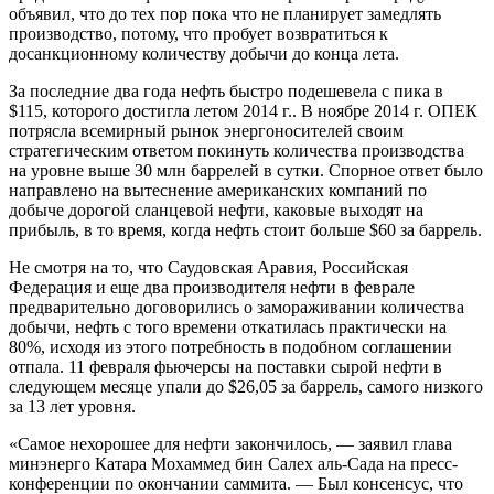
объявил, что до тех пор пока что не планирует замедлять
производство, потому, что пробует возвратиться к
досанкционному количеству добычи до конца лета.
За последние два года нефть быстро подешевела с пика в
$115, которого достигла летом 2014 г.. В ноябре 2014 г. ОПЕК
потрясла всемирный рынок энергоносителей своим
стратегическим ответом покинуть количества производства
на уровне выше 30 млн баррелей в сутки. Спорное ответ было
направлено на вытеснение американских компаний по
добыче дорогой сланцевой нефти, каковые выходят на
прибыль, в то время, когда нефть стоит больше $60 за баррель.
Не смотря на то, что Саудовская Аравия, Российская
Федерация и еще два производителя нефти в феврале
предварительно договорились о замораживании количества
добычи, нефть с того времени откатилась практически на
80%, исходя из этого потребность в подобном соглашении
отпала. 11 февраля фьючерсы на поставки сырой нефти в
следующем месяце упали до $26,05 за баррель, самого низкого
за 13 лет уровня.
«Самое нехорошее для нефти закончилось, — заявил глава
минэнерго Катара Мохаммед бин Салех аль-Сада на пресс-
конференции по окончании саммита. — Был консенсус, что