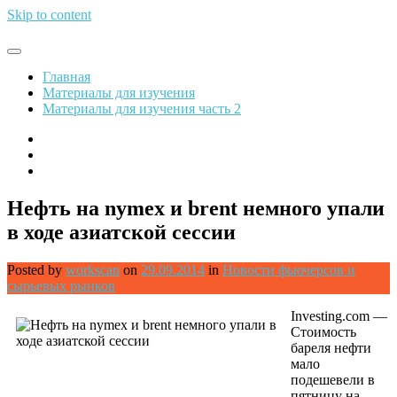
Skip to content
Обрети финансовую свободу
Главная
Материалы для изучения
Материалы для изучения часть 2
Нефть на nymex и brent немного упали
в ходе азиатской сессии
Posted by
workscan
on
29.09.2014
in
Новости фьючерсов и
сырьевых рынков
Investing.com —
Стоимость
бареля нефти
мало
подешевели в
пятницу на