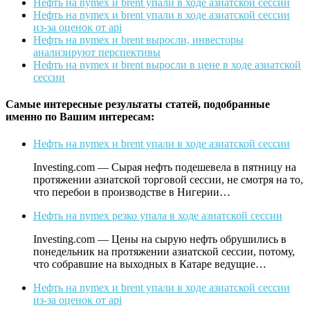
Нефть на nymex и brent упали в ходе азиатской сессии
Нефть на nymex и brent упали в ходе азиатской сессии
из-за оценок от api
Нефть на nymex и brent выросли, инвесторы
анализируют перспективы
Нефть на nymex и brent выросли в цене в ходе азиатской
сессии
Самые интересные результаты статей, подобранные
именно по Вашим интересам:
Нефть на nymex и brent упали в ходе азиатской сессии
Investing.com — Сырая нефть подешевела в пятницу на
протяжении азиатской торговой сессии, не смотря на то,
что перебои в производстве в Нигерии…
Нефть на nymex резко упала в ходе азиатской сессии
Investing.com — Цены на сырую нефть обрушились в
понедельник на протяжении азиатской сессии, потому,
что собравшие на выходных в Катаре ведущие…
Нефть на nymex и brent упали в ходе азиатской сессии
из-за оценок от api