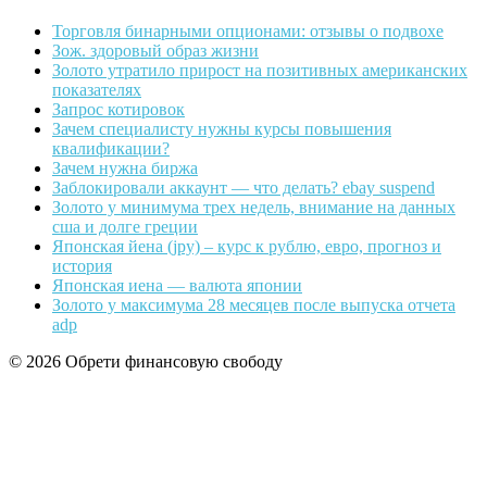
Торговля бинарными опционами: отзывы о подвохе
Зож. здоровый образ жизни
Золото утратило прирост на позитивных американских
показателях
Запрос котировок
Зачем специалисту нужны курсы повышения
квалификации?
Зачем нужна биржа
Заблокировали аккаунт — что делать? ebay suspend
Золото у минимума трех недель, внимание на данных
сша и долге греции
Японская йена (jpy) – курс к рублю, евро, прогноз и
история
Японская иена — валюта японии
Золото у максимума 28 месяцев после выпуска отчета
adp
© 2026 Обрети финансовую свободу