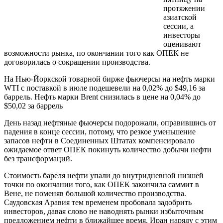
протяжении
азиатской
сессии, а
инвесторы
оценивают
возможности рынка, по окончании того как ОПЕК не
договорилась о сокращении производства.
На Нью-Йоркской товарной бирже фьючерсы на нефть марки
WTI с поставкой в июле подешевели на 0,02% до $49,16 за
баррель. Нефть марки Brent снизилась в цене на 0,04% до
$50,02 за баррель
День назад нефтяные фьючерсы подорожали, оправившись от
падения в конце сессии, потому, что резкое уменьшение
запасов нефти в Соединенных Штатах компенсировало
ожидаемое ответ ОПЕК покинуть количество добычи нефти
без трансформаций.
Стоимость бареля нефти упали до внутридневной низшей
точки по окончании того, как ОПЕК закончила саммит в
Вене, не поменяв большой количество производства.
Саудовская Аравия тем временем пробовала задобрить
инвесторов, давая слово не наводнять рынки избыточным
предложением нефти в ближайшее время. Иран наряду с этим