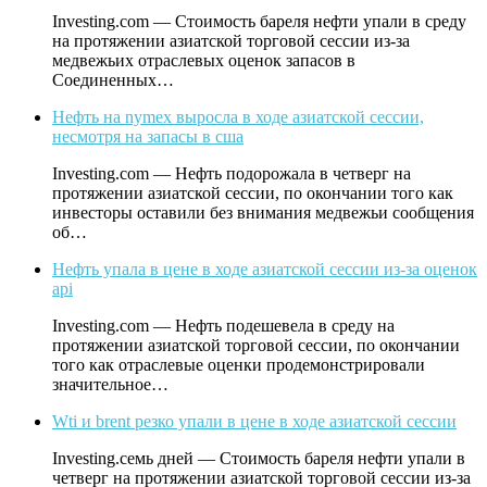
Investing.com — Стоимость бареля нефти упали в среду
на протяжении азиатской торговой сессии из-за
медвежьих отраслевых оценок запасов в
Соединенных…
Нефть на nymex выросла в ходе азиатской сессии,
несмотря на запасы в сша
Investing.com — Нефть подорожала в четверг на
протяжении азиатской сессии, по окончании того как
инвесторы оставили без внимания медвежьи сообщения
об…
Нефть упала в цене в ходе азиатской сессии из-за оценок
api
Investing.com — Нефть подешевела в среду на
протяжении азиатской торговой сессии, по окончании
того как отраслевые оценки продемонстрировали
значительное…
Wti и brent резко упали в цене в ходе азиатской сессии
Investing.семь дней — Стоимость бареля нефти упали в
четверг на протяжении азиатской торговой сессии из-за