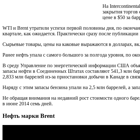
На Intercontinen
закрытия торгов 
цене в $50 за ба
WTI и Brent утратили успехи первой половины дня, по окончан
квартале, как ожидается. Практически сразу после публикации 
Сырьевые товары, цены на каковые выражаются в долларах, вкл
Ранее нефть упала с самого большого за полгода уровня, по 
В среду Управление по энергетической информации США объявил
запасы нефти в Соединенных Штатах составляют 541,3 млн бар
2,833 млн баррелей из-за приостановки добычи в Канаде в свя
Наряду с этим запасы бензина упали на 2,5 млн баррелей, а за
Не обращая внимания на недавний рост стоимости одного барел
в июне 2014 семь дней.
Нефть марки Brent