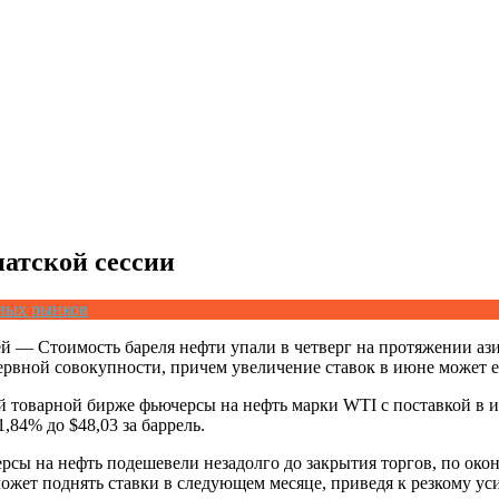
зиатской сессии
евых рынков
ней — Стоимость бареля нефти упали в четверг на протяжении аз
ервной совокупности, причем увеличение ставок в июне может е
товарной бирже фьючерсы на нефть марки WTI с поставкой в июн
1,84% до $48,03 за баррель.
ерсы на нефть подешевели незадолго до закрытия торгов, по ок
ожет поднять ставки в следующем месяце, приведя к резкому ус