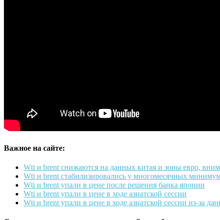
Важное на сайте:
Wti и brent снижаются на данных китая и зоны евро, вни
Wti и brent стабилизировались у многомесячных миниму
Wti и brent упали в цене после решения банка японии
Wti и brent упали в цене в ходе азиатской сессии
Wti и brent упали в цене в ходе азиатской сессии из-за да