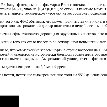
tal Exchange фьючерсы на нефть марки Brent с поставкой в июле ко
стоили $48,86, упав на $0,43 (0,87%) за сутки. В какой-то момен
ррель, главному техническому уровню, на котором она последний 
ии того как ФРС объявила, что может поднять ставки в июне, в 
протокола американский доллар подскочил в цене более чем на 0
ючая нефть, становятся дороже для зарубежных клиентов, в то в
окончании того как стало известно о неожиданном повышении за
о, что коммерческие запасы нефти в стране возросли на 1,3 мл
релей и находятся на исторически большом уровне для этого вр
зи с лесными пожарами, а Американский университет нефти во вт
пасы дистилляторов — на 3,2 млн баррелей.
я нефти, нефтяные фьючерсы все еще стоят на 55% дешевле если 