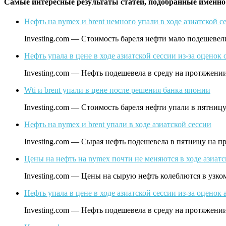
Самые интересные результаты статей, подобранные именно
Нефть на nymex и brent немного упали в ходе азиатской с
Investing.com — Стоимость бареля нефти мало подешеве
Нефть упала в цене в ходе азиатской сессии из-за оценок о
Investing.com — Нефть подешевела в среду на протяжени
Wti и brent упали в цене после решения банка японии
Investing.com — Стоимость бареля нефти упали в пятниц
Нефть на nymex и brent упали в ходе азиатской сессии
Investing.com — Сырая нефть подешевела в пятницу на пр
Цены на нефть на nymex почти не меняются в ходе азиатс
Investing.com — Цены на сырую нефть колеблются в узк
Нефть упала в цене в ходе азиатской сессии из-за оценок a
Investing.com — Нефть подешевела в среду на протяжени