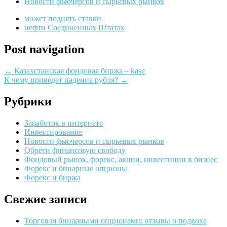
Новости фьючерсов и сырьевых рынков
может поднять ставки
нефти Соединенных Штатах
Post navigation
←
Казахстанская фондовая биржа – kase
К чему приведет падение рубля?
→
Рубрики
Заработок в интернете
Инвестирование
Новости фьючерсов и сырьевых рынков
Обрети финансовую свободу
Фондовый рынок, форекс, акции, инвестиции в бизнес
Форекс и бинарные опционы
Форекс и биржа
Свежие записи
Торговля бинарными опционами: отзывы о подвохе