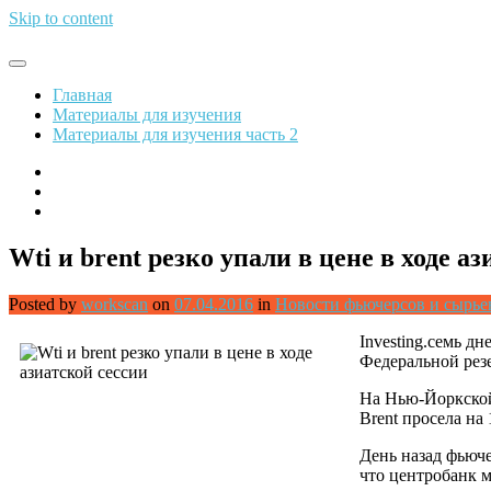
Skip to content
Обрети финансовую свободу
Главная
Материалы для изучения
Материалы для изучения часть 2
Wti и brent резко упали в цене в ходе а
Posted by
workscan
on
07.04.2016
in
Новости фьючерсов и сырь
Investing.семь д
Федеральной рез
На Нью-Йоркской 
Brent просела на 
День назад фьюч
что центробанк м