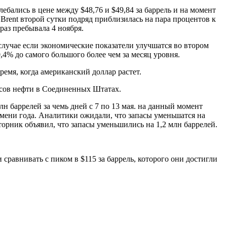
лебались в цене между $48,76 и $49,84 за баррель и на момент
т Brent второй сутки подряд приблизилась на пара процентов к
раз пребывала 4 ноября.
случае если экономические показатели улучшатся во втором
,4% до самого большого более чем за месяц уровня.
ремя, когда американский доллар растет.
пасов нефти в Соединенных Штатах.
н баррелей за чемь дней с 7 по 13 мая. на данный момент
емени года. Аналитики ожидали, что запасы уменьшатся на
орник объявил, что запасы уменьшились на 1,2 млн баррелей.
сравнивать с пиком в $115 за баррель, которого они достигли