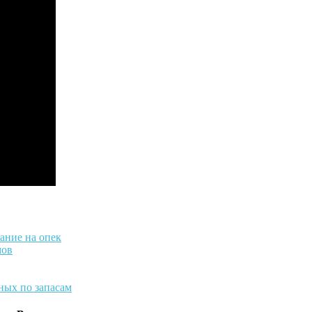
мание на опек
мов
нных по запасам