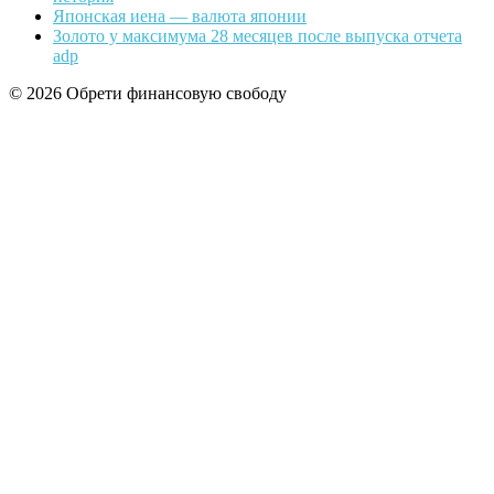
Японская иена — валюта японии
Золото у максимума 28 месяцев после выпуска отчета
adp
© 2026 Обрети финансовую свободу