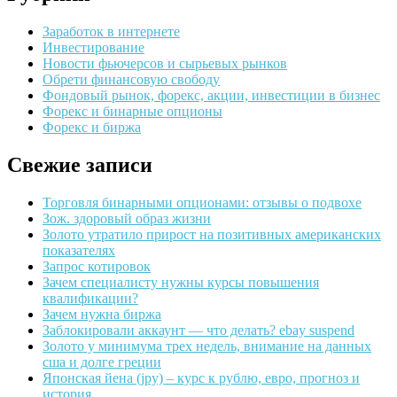
Заработок в интернете
Инвестирование
Новости фьючерсов и сырьевых рынков
Обрети финансовую свободу
Фондовый рынок, форекс, акции, инвестиции в бизнес
Форекс и бинарные опционы
Форекс и биржа
Свежие записи
Торговля бинарными опционами: отзывы о подвохе
Зож. здоровый образ жизни
Золото утратило прирост на позитивных американских
показателях
Запрос котировок
Зачем специалисту нужны курсы повышения
квалификации?
Зачем нужна биржа
Заблокировали аккаунт — что делать? ebay suspend
Золото у минимума трех недель, внимание на данных
сша и долге греции
Японская йена (jpy) – курс к рублю, евро, прогноз и
история