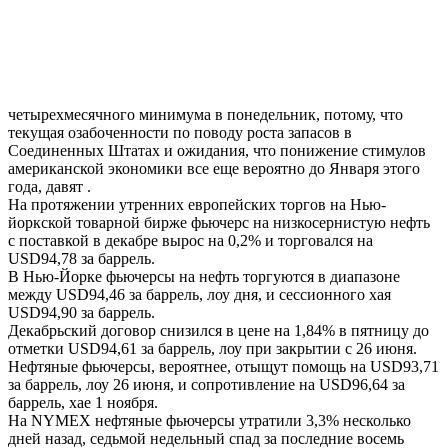
четырехмесячного минимума в понедельник, потому, что
текущая озабоченности по поводу роста запасов в
Соединенных Штатах и ожидания, что понижение стимулов
американской экономики все еще вероятно до Января этого
года, давят .
На протяжении утренних европейских торгов на Нью-
йоркской товарной бирже фьючерс на низкосернистую нефть
с поставкой в декабре вырос на 0,2% и торговался на
USD94,78 за баррель.
В Нью-Йорке фьючерсы на нефть торгуются в диапазоне
между USD94,46 за баррель, лоу дня, и сессионного хая
USD94,90 за баррель.
Декабрьский договор снизился в цене на 1,84% в пятницу до
отметки USD94,61 за баррель, лоу при закрытии с 26 июня.
Нефтяные фьючерсы, вероятнее, отыщут помощь на USD93,71
за баррель, лоу 26 июня, и сопротивление на USD96,64 за
баррель, хае 1 ноября.
На NYMEX нефтяные фьючерсы утратили 3,3% несколько
дней назад, седьмой недельный спад за последние восемь