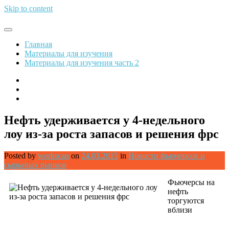
Skip to content
Обрети финансовую свободу
Главная
Материалы для изучения
Материалы для изучения часть 2
Нефть удерживается у 4-недельного
лоу из-за роста запасов и решения фрс
Posted by
workscan
on
24.03.2015
in
Новости фьючерсов и
сырьевых рынков
Фьючерсы на
нефть
торгуются
вблизи