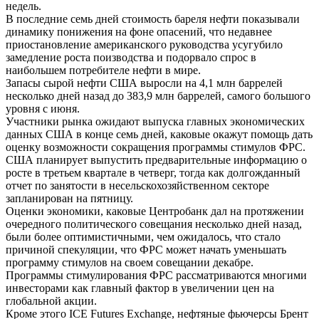
недель.
В последние семь дней стоимость бареля нефти показывали
динамику понижения на фоне опасений, что недавнее
приостановление американского руководства усугубило
замедление роста поизводства и подорвало спрос в
наибольшем потребителе нефти в мире.
Запасы сырой нефти США выросли на 4,1 млн баррелей
несколько дней назад до 383,9 млн баррелей, самого большого
уровня с июня.
Участники рынка ожидают выпуска главных экономических
данных США в конце семь дней, каковые окажут помощь дать
оценку возможности сокращения программы стимулов ФРС.
США планирует выпустить предварительные информацию о
росте в третьем квартале в четверг, тогда как долгожданный
отчет по занятости в несельскохозяйственном секторе
запланирован на пятницу.
Оценки экономики, каковые Центробанк дал на протяжении
очередного политического совещания несколько дней назад,
были более оптимистичными, чем ожидалось, что стало
причиной спекуляции, что ФРС может начать уменьшать
программу стимулов на своем совещании декабре.
Программы стимулирования ФРС рассматриваются многими
инвесторами как главный фактор в увеличении цен на
глобальной акции.
Кроме этого ICE Futures Exchange, нефтяные фьючерсы Брент