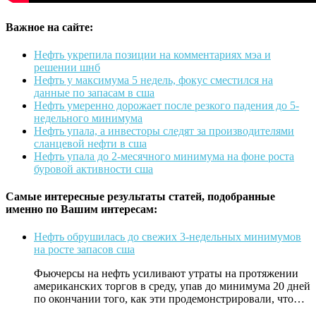
Важное на сайте:
Нефть укрепила позиции на комментариях мэа и
решении шнб
Нефть у максимума 5 недель, фокус сместился на
данные по запасам в сша
Нефть умеренно дорожает после резкого падения до 5-
недельного минимума
Нефть упала, а инвесторы следят за производителями
сланцевой нефти в сша
Нефть упала до 2-месячного минимума на фоне роста
буровой активности сша
Самые интересные результаты статей, подобранные
именно по Вашим интересам:
Нефть обрушилась до свежих 3-недельных минимумов
на росте запасов сша
Фьючерсы на нефть усиливают утраты на протяжении
американских торгов в среду, упав до минимума 20 дней
по окончании того, как эти продемонстрировали, что…