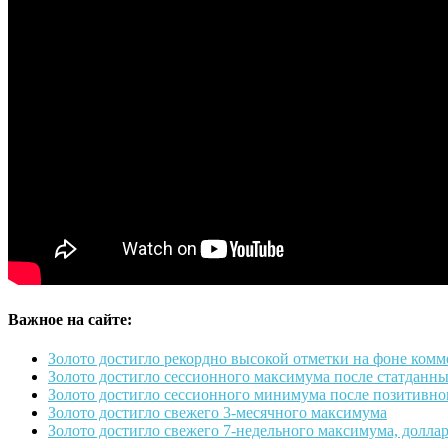
Важное на сайте:
Золото достигло рекордно высокой отметки на фоне комм
Золото достигло сессионного максимума после статданн
Золото достигло сессионного минимума после позитивног
Золото достигло свежего 3-месячного максимума
Золото достигло свежего 7-недельного максимума, доллар