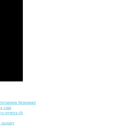
ентариев бернарке
ых сша
о отчета cb
 падает