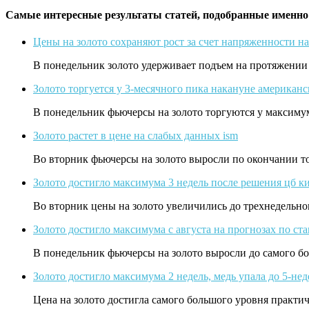
Самые интересные результаты статей, подобранные именно
Цены на золото сохраняют рост за счет напряженности н
В понедельник золото удерживает подъем на протяжении
Золото торгуется у 3-месячного пика накануне американс
В понедельник фьючерсы на золото торгуются у максиму
Золото растет в цене на слабых данных ism
Во вторник фьючерсы на золото выросли по окончании т
Золото достигло максимума 3 недель после решения цб к
Во вторник цены на золото увеличились до трехнедельн
Золото достигло максимума с августа на прогнозах по ста
В понедельник фьючерсы на золото выросли до самого бо
Золото достигло максимума 2 недель, медь упала до 5-нед
Цена на золото достигла самого большого уровня практич