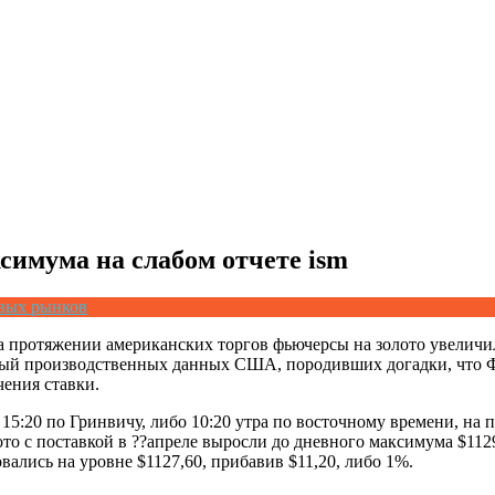
ксимума на слабом отчете ism
евых рынков
а протяжении американских торгов фьючерсы на золото увеличи
ный производственных данных США, породивших догадки, что Фе
ения ставки.
 15:20 по Гринвичу, либо 10:20 утра по восточному времени, н
то с поставкой в ??апреле выросли до дневного максимума $1129
овались на уровне $1127,60, прибавив $11,20, либо 1%.