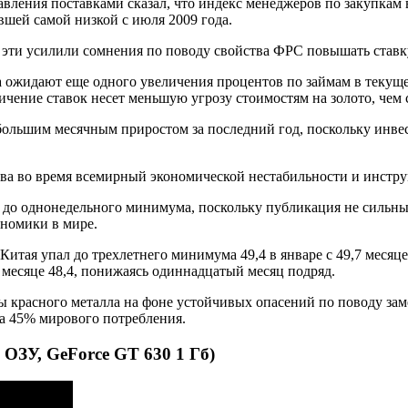
вления поставками сказал, что индекс менеджеров по закупкам в
авшей самой низкой с июля 2009 года.
эти усилили сомнения по поводу свойства ФРС повышать ставку 
 ожидают еще одного увеличения процентов по займам в текущем
ение ставок несет меньшую угрозу стоимостям на золото, чем 
большим месячным приростом за последний год, поскольку инве
тива во время всемирный экономической нестабильности и инстр
ь до однонедельного минимума, поскольку публикация не сильн
ономики в мире.
тая упал до трехлетнего минимума 49,4 в январе с 49,7 месяцем
 месяце 48,4, понижаясь одиннадцатый месяц подряд.
ы красного металла на фоне устойчивых опасений по поводу заме
а 45% мирового потребления.
 ОЗУ, GeForce GT 630 1 Гб)