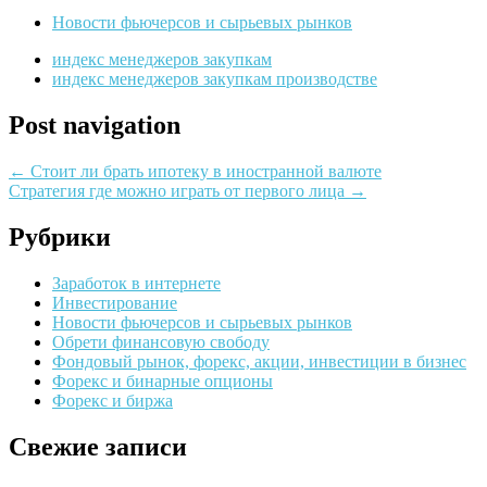
Новости фьючерсов и сырьевых рынков
индекс менеджеров закупкам
индекс менеджеров закупкам производстве
Post navigation
←
Стоит ли брать ипотеку в иностранной валюте
Стратегия где можно играть от первого лица
→
Рубрики
Заработок в интернете
Инвестирование
Новости фьючерсов и сырьевых рынков
Обрети финансовую свободу
Фондовый рынок, форекс, акции, инвестиции в бизнес
Форекс и бинарные опционы
Форекс и биржа
Свежие записи