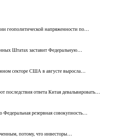
ении геополитической напряженности по…
иненных Штатах заставит Федеральную…
венном секторе США в августе выросла…
ют последствия ответа Китая девальвировать…
что Федеральная резервная совокупность…
аниченным, потому, что инвесторы…