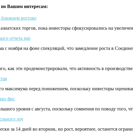
 по Вашим интересам:
а ближнем востоке
 азиатских торгов, пока инвесторы сфокусировались на увелич
кого отчета ism
ма с ноября на фоне спекуляций, что замедление роста в Соед
ого, как эти продемонстрировали, что активность в производст
итая
ого максимума перед понижением, поскольку инвесторы оценива
вке фрс
льшого уровня с августа, поскольку сомнения по поводу того, 
ельного лоу
ески за 14 дней во вторник, но рост, вероятнее, останется огр