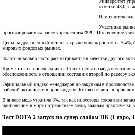
Университет упра
отметки 48,0, ст
Неутешительные 
Участники рынка
прогнозированных ранее управлением ФРС. Постепенное увелич
Цены на драгоценный металл закрыли январь ростом на 5,4%, 
мировых фондовых рынках.
Золото довольно часто рассматривается в качестве другого ак
Кроме этого в понедельник на Comex цены на медь опустилис
обеспокоенность в отношении состояния второй по размеру эк
Официальный индекс менеджеров по закупкам в производстве Ки
рабочий активности в производстве Китая составил в прошлом
В январе медь утратила 3%, так как инвесторы сократили запас
наибольшим в мире потребителем меди, важным практически з
Тест DOTA 2 запуск на супер слабом ПК (1 ядро, 1