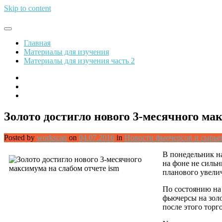
Skip to content
Обрети финансовую свободу
Главная
Материалы для изучения
Материалы для изучения часть 2
Золото достигло нового 3-месячного ма
Posted by
workscan
on
04.07.2016
in
Новости фьючерсов и сырь
В понедельник н
на фоне не силь
планового увелич
По состоянию на
фьючерсы на золо
после этого торг