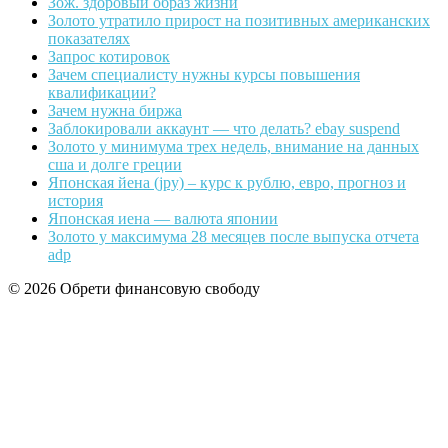
Зож. здоровый образ жизни
Золото утратило прирост на позитивных американских
показателях
Запрос котировок
Зачем специалисту нужны курсы повышения
квалификации?
Зачем нужна биржа
Заблокировали аккаунт — что делать? ebay suspend
Золото у минимума трех недель, внимание на данных
сша и долге греции
Японская йена (jpy) – курс к рублю, евро, прогноз и
история
Японская иена — валюта японии
Золото у максимума 28 месяцев после выпуска отчета
adp
© 2026 Обрети финансовую свободу