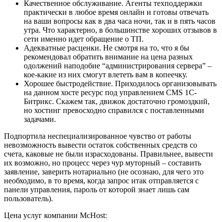
Качественное обслуживание. Агенты техподдержки
практически в любое время онлайн и готовы отвечать
на ваши вопросы как в два часа ночи, так и в пять часов
утра. Что характерно, в большинстве хороших отзывов в
сети именно идет обращение о ТП.
Адекватные расценки. Не смотря на то, что я бы
рекомендовал обратить внимание на цена разных
одолжений наподобие “администрирования сервера” –
кое-какие из них смогут влететь вам в копеечку.
Хорошее быстродействие. Приходилось организовывать
на данном хосте ресурс под управлением CMS 1C-
Битрикс. Скажем так, движок достаточно громоздкий,
но хостинг превосходно справился с поставленными
задачами.
Подпортила неспециализированное чувство от работы
невозможность вывести остаток собственных средств со
счета, каковые не были израсходованы. Правильнее, вывести
их возможно, но процесс через чур муторный – составить
заявление, заверить нотариально (не осознаю, для чего это
необходимо, в то время, когда запрос итак отправляется с
панели управления, пароль от которой знает лишь сам
пользователь).
Цена услуг компании McHost: