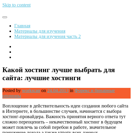
Skip to content
Обрети финансовую свободу
Главная
Материалы для изучения
Материалы для изучения часть 2
Какой хостинг лучше выбрать для
сайта: лучшие хостинги
Posted by
workscan
on
24.04.2013
in
Форекс и бинарные
опционы
Воплощение в действительность идеи создания любого сайта
в Интернете, в большинстве случаев, начинается с выбора
хостинг-провайдера. Важность принятия верного ответа тут
сложно переоценить – некачественный хостинг в будущем
может повлечь за собой перебои в работе, значительное
понижение дохода а также утрату всех данных.