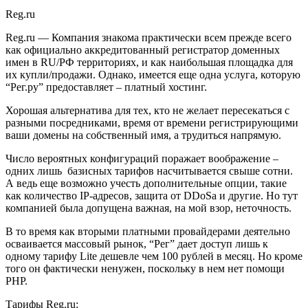
Reg.ru
Reg.ru — Компания знакома практически всем прежде всего
как официально аккредитованный регистратор доменных
имен в RU/РФ территориях, и как наибольшая площадка для
их купли/продажи. Однако, имеется еще одна услуга, которую
“Рег.ру” предоставляет – платный хостинг.
Хорошая альтернатива для тех, кто не желает пересекаться с
разными посредниками, время от времени регистрирующими
ваши домены на собственный имя, а трудиться напрямую.
Число вероятных конфигураций поражает воображение –
одних лишь базисных тарифов насчитывается свыше сотни.
А ведь еще возможно учесть дополнительные опции, такие
как количество IP-адресов, защита от DDoSa и другие. Но тут
компанией была допущена важная, на мой взор, неточность.
В то время как вторыми платными провайдерами деятельно
осваивается массовый рынок, “Рег” дает доступ лишь к
одному тарифу Lite дешевле чем 100 рублей в месяц. Но кроме
того он фактически ненужен, поскольку в нем нет помощи
PHP.
Тарифы Reg.ru: