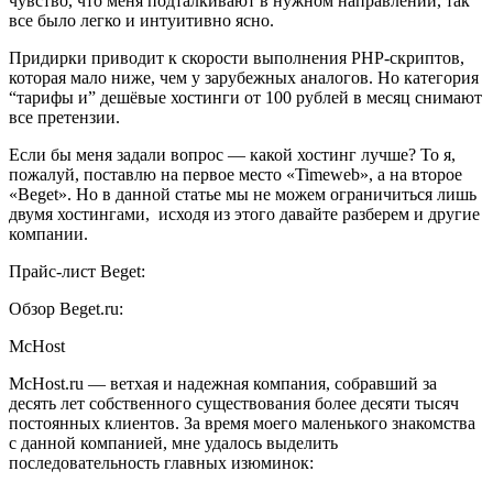
чувство, что меня подталкивают в нужном направлении, так
все было легко и интуитивно ясно.
Придирки приводит к скорости выполнения PHP-скриптов,
которая мало ниже, чем у зарубежных аналогов. Но категория
“тарифы и” дешёвые хостинги от 100 рублей в месяц снимают
все претензии.
Если бы меня задали вопрос — какой хостинг лучше? То я,
пожалуй, поставлю на первое место «Timeweb», а на второе
«Beget». Но в данной статье мы не можем ограничиться лишь
двумя хостингами, исходя из этого давайте разберем и другие
компании.
Прайс-лист Beget:
Обзор Beget.ru:
McHost
McHost.ru — ветхая и надежная компания, собравший за
десять лет собственного существования более десяти тысяч
постоянных клиентов. За время моего маленького знакомства
с данной компанией, мне удалось выделить
последовательность главных изюминок: