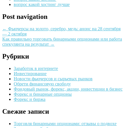
вопрос какой хостинг лучше
Post navigation
←
Фьючерсы на золото, серебро, медь: анонс на 28 сентября
— 2 октября
Как правильно торговать бинарными опционами или работа
спекулянта на результат
→
Рубрики
Заработок в интернете
Инвестирование
Новости фьючерсов и сырьевых рынков
Обрети финансовую свободу
Фондовый рынок, форекс, акции, инвестиции в бизнес
Форекс и бинарные опционы
Форекс и биржа
Свежие записи
Торговля бинарными опционами: отзывы о подвохе