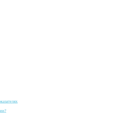
оказателях
ии?