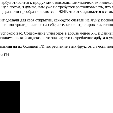
арбуз относится к продуктам с высоким гликемическим индексом,
 ну а потом, я думаю, вам уже не требуется растолковывать, чт
ще раз: они преобразовываются в ЖИР, что откладывается в самы
т сделали для себя открытие, как-будто слетали на Луну, поско
огие контролировали ее на себе, а те, кто контролировали, точ
о успокою вас. Содержание углеводов в арбузе менее 5%, и данны
гликемический индекс, а это значит, что потребление арбуза в 
имания на их большой ГИ потребление этих фруктов с умом, пол
ми ГИ.