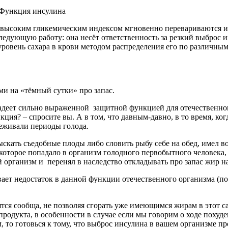
 Функция инсулина
 высоким гликемическим индексом мгновенно перевариваются и
ледующую работу: она несёт ответственность за резкий выброс и
овень сахара в крови методом распределения его по различным
ми на «тёмный сутки» про запас.
ладеет сильно выраженной защитной функцией для отечественно
кция? – спросите вы. А в том, что давным-давно, в то время, ко
еживали периоды голода.
ыскать съедобные плоды либо словить рыбу себе на обед, имел 
и, которое попадало в организм голодного первобытного человека
 организм и перенял в наследство откладывать про запас жир н
вает недостаток в данной функции отечественного организма (п
ся сообща, не позволяя сгорать уже имеющимся жирам в этот са
одукта, в особенности в случае если мы говорим о ходе похуде
 то готовься к тому, что выброс инсулина в вашем организме пр