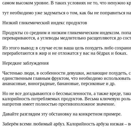
самом высоком уровне. В таких условиях не то, что ненужно кр
тут необходимо уже задуматься о том, как бы не поправиться н
Низкий гликемический индекс продуктов
Продукты со средним и низким гликемическим индексом. попада
перевариваются, а углеводы медлительно расщепляются до сост
Из этого вывод: в случае если ваша цель похудеть либо сохра
переработаются в жир и не отложатся у вас на бёдрах и боках.
Нередкие заблуждения
Частенько люди, в особенности девушки, желающие похудеть, 
единственным главным фруктом, что необходимо использовать 
ананасовые, виноградные, банановые, персиковые и др.
Но не все догадываются о бессмысленности, а также вреде, таки
калорийность потребляемых продуктов. Весьма ключевую роль в
напротив имеет полностью противоположное значение.
Давайте разглядим эту обстановку на конкретном примере.
Заберём всеми любимый арбуз. Калорийность арбуза низкая – вс