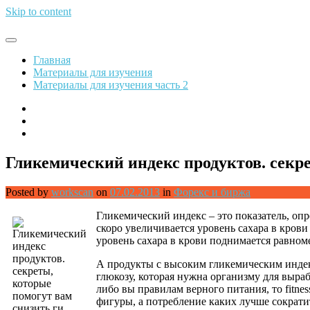
Skip to content
Обрети финансовую свободу
Главная
Материалы для изучения
Материалы для изучения часть 2
Гликемический индекс продуктов. секр
Posted by
workscan
on
07.02.2013
in
Форекс и биржа
Гликемический индекс – это показатель, оп
скоро увеличивается уровень сахара в кров
уровень сахара в крови поднимается равном
А продукты с высоким гликемическим индекс
глюкозу, которая нужна организму для вырабо
либо вы правилам верного питания, то fitne
фигуры, а потребление каких лучше сократит