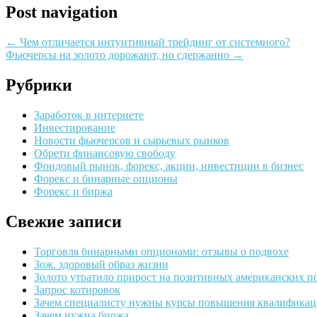
Post navigation
←
Чем отличается интуитивный трейдинг от системного?
Фьючерсы на золото дорожают, но сдержанно
→
Рубрики
Заработок в интернете
Инвестирование
Новости фьючерсов и сырьевых рынков
Обрети финансовую свободу
Фондовый рынок, форекс, акции, инвестиции в бизнес
Форекс и бинарные опционы
Форекс и биржа
Свежие записи
Торговля бинарными опционами: отзывы о подвохе
Зож. здоровый образ жизни
Золото утратило прирост на позитивных американских п
Запрос котировок
Зачем специалисту нужны курсы повышения квалификац
Зачем нужна биржа