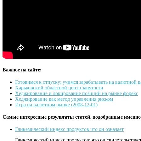
Важное на сайте:
Готовимся к отпуску: учимся зарабатывать на валютной к
Харьковский областной центр занятости
Хеджирование и локирование позиций на рынке форекс
Хеджирование как метод управления риском
Игра на валютном рынке (2008-12-01)
Самые интересные результаты статей, подобранные именно
Гликемический индекс продуктов что он означает
Гликемический индекс продуктов: что он свидетельств