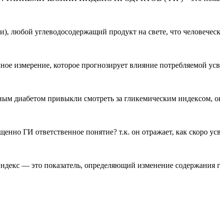
), любой углеводосодержащий продукт на свете, что человечес
чное измерение, которое прогнозирует влияние потребляемой ус
арным диабетом привыкли смотреть за гликемическим индексом,
енно ГИ ответственное понятие? т.к. он отражает, как скоро ус
индекс — это показатель, определяющий изменение содержания г