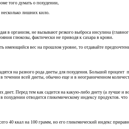
оме того думать о похудении,
а несколько лишних кило.
я в организм, не вызывают резкого выброса инсулина (главного
ояния глюкозы, фактически не приводя к сахара в крови.
нить имеющийся вес на прошлом уровне, то отдавайте предпочте
садятся на разного рода диеты для похудения. Большой процен
в течении всей диеты, обычно еще и в неограниченном количест
х диет. Перед тем как садится на какую-либо диету (а лучше и во
 похудении отводится гликемическому индексу продуктов. что н
его 40 ккал на 100 грамм, но его гликемический индекс приравн