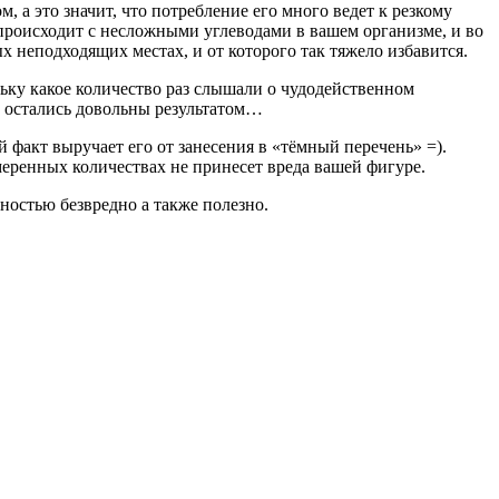
 а это значит, что потребление его много ведет к резкому
о происходит с несложными углеводами в вашем организме, и во
х неподходящих местах, и от которого так тяжело избавится.
льку какое количество раз слышали о чудодейственном
но остались довольны результатом…
й факт выручает его от занесения в «тёмный перечень» =).
умеренных количествах не принесет вреда вашей фигуре.
ностью безвредно а также полезно.