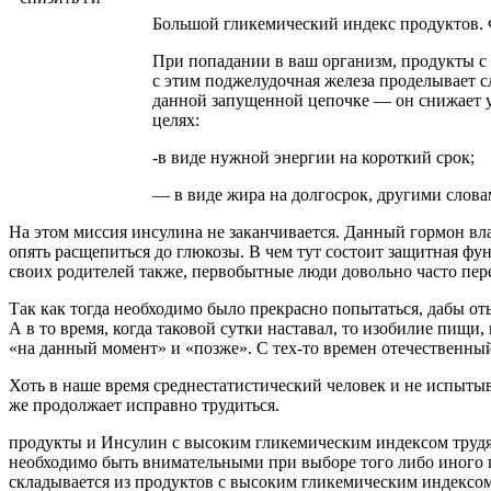
Большой гликемический индекс продуктов.
При попадании в ваш организм, продукты с
с этим поджелудочная железа проделывает с
данной запущенной цепочке — он снижает ур
целях:
-в виде нужной энергии на короткий срок;
— в виде жира на долгосрок, другими слова
На этом миссия инсулина не заканчивается. Данный гормон в
опять расщепиться до глюкозы. В чем тут состоит защитная фун
своих родителей также, первобытные люди довольно часто пер
Так как тогда необходимо было прекрасно попытаться, дабы от
А в то время, когда таковой сутки наставал, то изобилие пищ
«на данный момент» и «позже». С тех-то времен отечественный
Хоть в наше время среднестатистический человек и не испыты
же продолжает исправно трудиться.
продукты и Инсулин с высоким гликемическим индексом трудят
необходимо быть внимательными при выборе того либо иного пр
складывается из продуктов с высоким гликемическим индексом,