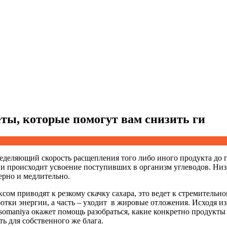
еты, которые помогут вам снизить ги
ределяющий скорость расщепления того либо иного продукта до г
и и происходит усвоение поступивших в организм углеводов. Ни
ерно и медлительно.
ом приводят к резкому скачку сахара, это ведет к стремительно
тки энергии, а часть – уходит в жировые отложения. Исходя из эт
ssomaniya окажет помощь разобраться, какие конкретно продукты
ь для собственного же блага.